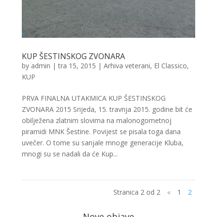
KUP ŠESTINSKOG ZVONARA
by
admin
|
tra 15, 2015
|
Arhiva veterani
,
El Classico
,
KUP
PRVA FINALNA UTAKMICA KUP ŠESTINSKOG
ZVONARA 2015 Srijeda, 15. travnja 2015. godine bit će
obilježena zlatnim slovima na malonogometnoj
piramidi MNK Šestine. Povijest se pisala toga dana
uvečer. O tome su sanjale mnoge generacije Kluba,
mnogi su se nadali da će Kup...
Stranica 2 od 2
«
1
2
Nove objave