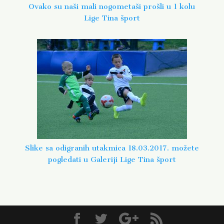
Ovako su naši mali nogometaši prošli u 1 kolu
Lige Tina šport
Slike sa odigranih utakmica 18.03.2017. možete
pogledati u Galeriji Lige Tina šport