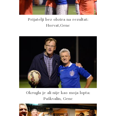
Prijatelji bez obzira na rezultat:
Horvat,Genc
Okrugla je ali nije kao moja lopta:
Paškvalin, Genc