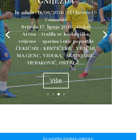
GNIJEZDA
by
admin
|
18/06/2026
|
El Classico
| 0
Comments
Srijeda 17. lipnja 2026., Gekas
Arena - tražila se karta viška,
vrijeme - sparina i nije popustila
ČEKIĆARI : KRSTIČEVIĆ, VRAČAR,
MA.GENC, VIDUKA, ŠKRINJARIĆ,
HERAKOVIĆ, OSTREŽ,...
Više