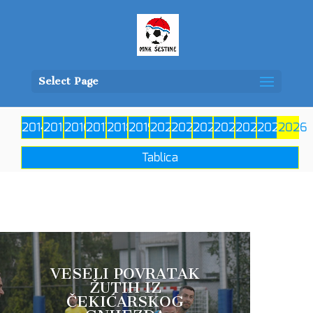
Select Page
VESELI POVRATAK
ŽUTIH IZ
ČEKIĆARSKOG