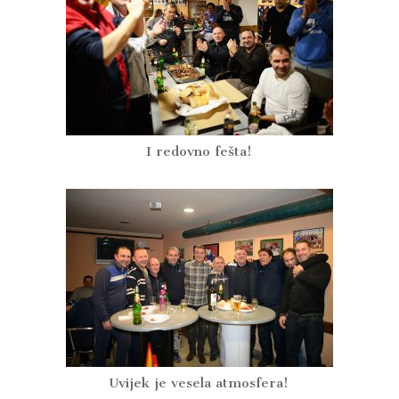
I redovno fešta!
Uvijek je vesela atmosfera!