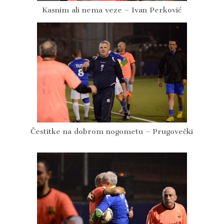
Kasnim ali nema veze – Ivan Perković
Čestitke na dobrom nogometu – Prugovečki