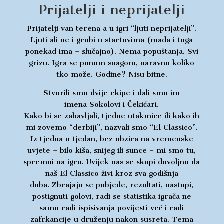
Prijatelji i neprijatelji
Prijatelji van terena a u igri “ljuti neprijatelji”.
Ljuti ali ne i grubi u startovima (mada i toga
ponekad ima – slučajno). Nema popuštanja. Svi
grizu. Igra se punom snagom, naravno koliko
tko može. Godine? Nisu bitne.
Stvorili smo dvije ekipe i dali smo im
imena Sokolovi i Čekićari.
Kako bi se zabavljali, tjedne utakmice ili kako ih
mi zovemo “derbiji”, nazvali smo “El Classico”.
Iz tjedna u tjedan, bez obzira na vremenske
uvjete – bilo kiša, snijeg ili sunce – mi smo tu,
spremni na igru. Uvijek nas se skupi dovoljno da
naš El Classico živi kroz sva godišnja
doba. Zbrajaju se pobjede, rezultati, nastupi,
postignuti golovi, radi se statistika igrača ne
samo radi ispisivanja povijesti već i radi
zafrkancije u druženju nakon susreta. Tema