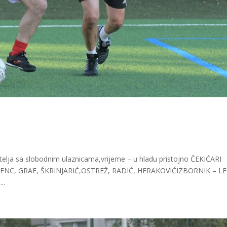
atelja sa slobodnim ulaznicama,vrijeme – u hladu pristojno ČEKIĆARI
.GENC, GRAF, ŠKRINJARIĆ,OSTREŽ, RADIĆ, HERAKOVIĆIZBORNIK – L
..