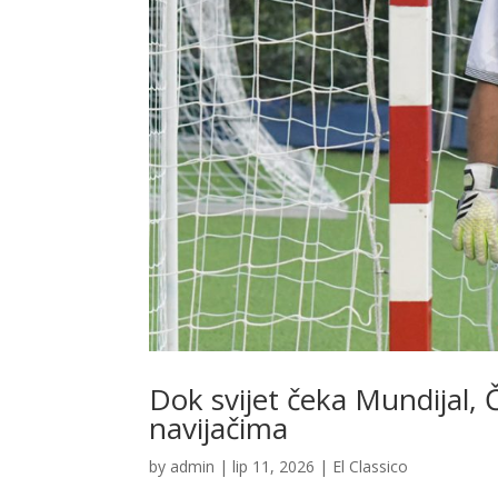
Dok svijet čeka Mundijal, Če
navijačima
by
admin
|
lip 11, 2026
|
El Classico