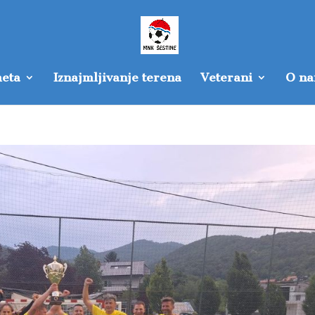
eta
Iznajmljivanje terena
Veterani
O n