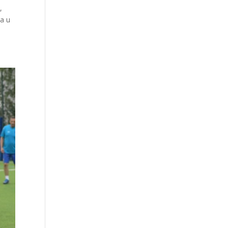
,
na u