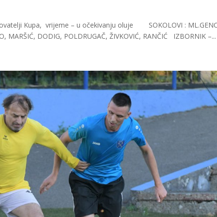
 štovatelji Kupa, vrijeme – u očekivanju oluje SOKOLOVI : ML.GENC
JO, MARŠIĆ, DODIG, POLDRUGAČ, ŽIVKOVIĆ, RANČIĆ IZBORNIK –...