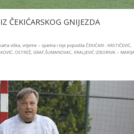
 IZ ČEKIĆARSKOG GNIJEZDA
 karta viška, vrijeme – sparina i nije popustila ČEKIĆARI : KRSTIČEVIĆ,
AKOVIĆ, OSTREŽ, GRAF,ŠUMANOVAC, KRALJEVIĆ IZBORNIK – MARIJ