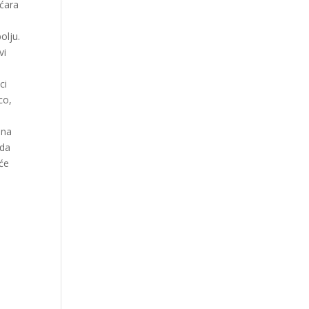
ićara
olju.
vi
ci
co,
 na
 da
 će