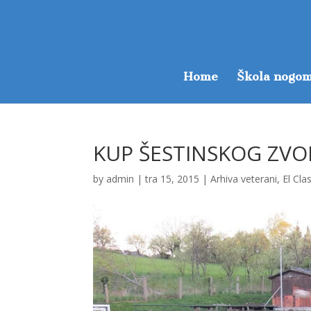
Home
Škola nogom
KUP ŠESTINSKOG ZV
by
admin
|
tra 15, 2015
|
Arhiva veterani
,
El Cla