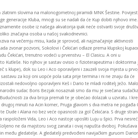
žena zlatnim slovima na malonogometnoj piramidi MNK Šestine. Povijest
e generacije Kluba, mnogi su se nadali da će Kup dobiti njihovo ime.
 znamenite osobe iz našega akvatorija ipak neće ostvariti svoje društ
liko značajna osoba u našoj svakodnevnici.
va na večernju misu, kada je sprovod, ali najznačajnije aktivnosti
kada zvonar pozvoni, Sokolovi i Čekićari odlaze prema klupskoj kupaon
du Čekićari, trenutno vodeći u prvenstvu – El Clasicu. A oni u
 Kutleše. No njihov je sastav ovisio o fizioterapeutima i doktorima 
meč s klupe), dok su Leo i Aco oporavljeni i zauzeli svoja mjesta u prvo
 sastavu za koji oni uopće pola sata prije termina i ni ne znaju da će
u izostali nedovoljno oporavljeni Keš i Dario te mladi roditelj Ježo. Mal
đunarodni sudac Boris Bezjak nosaznali smo da mu je svečana sudačk
Budućnosti za dva broja premali te je obećao dolazak u uzvratu. I kr
u drugoj minuti na Acin korner, Pruga glavom s dva metra ne pogađa C
, te Dude i Alana no bez veće opasnosti za gol Čekićara. S druge stran
a raspoloženi Vida, Leo i Aco nastoje uposliti Luju u špici. Prva nesre
 Koljeno ne da majstoru svog zanata i ovaj napušta dvoboj. Pokušava 
nin među gledatelje. A gledatelji predvođeni navijačkim guruom Dario