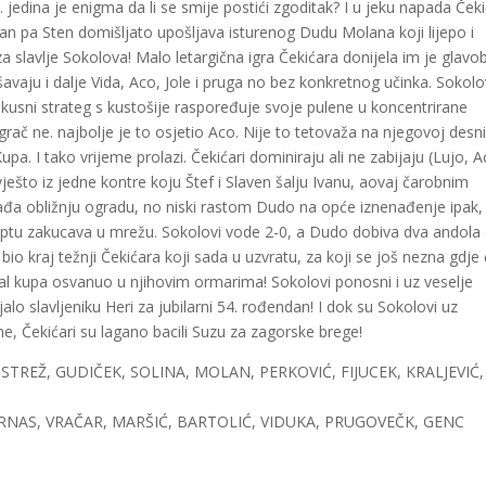
 jedina je enigma da li se smije postići zgoditak? I u jeku napada Ček
van pa Sten domišljato upošljava isturenog Dudu Molana koji lijepo i
a slavlje Sokolova! Malo letargična igra Čekićara donijela im je glavob
avaju i dalje Vida, Aco, Jole i pruga no bez konkretnog učinka. Sokolo
kusni strateg s kustošije raspoređuje svoje pulene u koncentrirane
grač ne. najbolje je to osjetio Aco. Nije to tetovaža na njegovoj desni
. I tako vrijeme prolazi. Čekićari dominiraju ali ne zabijaju (Lujo, A
ješto iz jedne kontre koju Štef i Slaven šalju Ivanu, aovaj čarobnim
ađa obližnju ogradu, no niski rastom Dudo na opće iznenađenje ipak,
loptu zakucava u mrežu. Sokolovi vode 2-0, a Dudo dobiva dva andola
i bio kraj težnji Čekićara koji sada u uzvratu, za koji se još nezna gdje
okal kupa osvanuo u njihovim ormarima! Sokolovi ponosni i uz veselje
alo slavljeniku Heri za jubilarni 54. rođendan! I dok su Sokolovi uz
, Čekićari su lagano bacili Suzu za zagorske brege!
TREŽ, GUDIČEK, SOLINA, MOLAN, PERKOVIĆ, FIJUCEK, KRALJEVIĆ,
BRNAS, VRAČAR, MARŠIĆ, BARTOLIĆ, VIDUKA, PRUGOVEČK, GENC