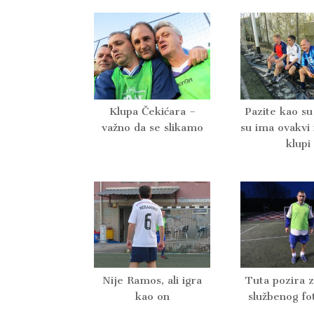
Klupa Čekićara –
Pazite kao su
važno da se slikamo
su ima ovakvi 
klupi
Nije Ramos, ali igra
Tuta pozira 
kao on
službenog fo