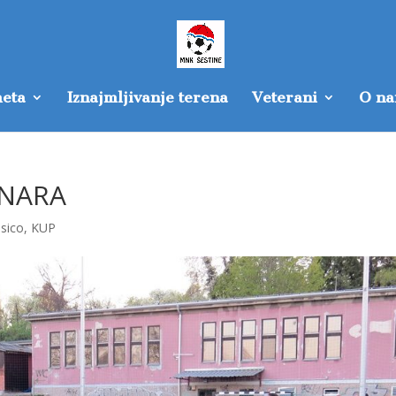
eta
Iznajmljivanje terena
Veterani
O n
ONARA
ssico
,
KUP