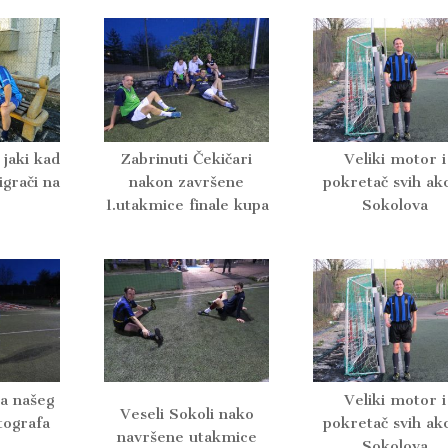
 jaki kad
Zabrinuti Čekičari
Veliki motor i
igrači na
nakon završene
pokretač svih akc
1.utakmice finale kupa
Sokolova
za našeg
Veliki motor i
Veseli Sokoli nako
tografa
pokretač svih akc
navršene utakmice
Sokolova