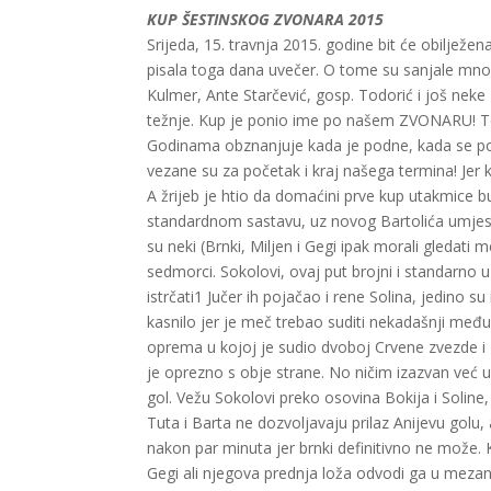
KUP ŠESTINSKOG ZVONARA 2015
Srijeda, 15. travnja 2015. godine bit će obilje
pisala toga dana uvečer. O tome su sanjale mnog
Kulmer, Ante Starčević, gosp. Todorić i još neke
težnje. Kup je ponio ime po našem ZVONARU! To
Godinama obznanjuje kada je podne, kada se pozi
vezane su za početak i kraj našega termina! Jer 
A žrijeb je htio da domaćini prve kup utakmice bu
standardnom sastavu, uz novog Bartolića umjesto
su neki (Brnki, Miljen i Gegi ipak morali gledati 
sedmorci. Sokolovi, ovaj put brojni i standarno u
istrčati1 Jučer ih pojačao i rene Solina, jedino s
kasnilo jer je meč trebao suditi nekadašnji me
oprema u kojoj je sudio dvoboj Crvene zvezde i 
je oprezno s obje strane. No ničim izazvan već 
gol. Vežu Sokolovi preko osovina Bokija i Soline
Tuta i Barta ne dozvoljavaju prilaz Anijevu golu, 
nakon par minuta jer brnki definitivno ne može.
Gegi ali njegova prednja loža odvodi ga u meza