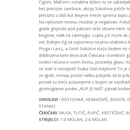
Cigom, Malčom i ostalima dobro su se zabavljali.
bez precizne završnice, akciju Sokolova potiče I
precizno u bliži kut Anijeve mreže sprema loptu z
Na njihovom terenu, rezultat je negativan. Pokuš
grade gnijezdo pod palicom šefa obrane Here. Is
krugove, nalik na catenagio. Lopta još može ali i
već Bokijev žig za uspomenu na prvu utakmicu Kupa
Pruga i Leo),, a čvrsti Sokolovi stežu bedem no v
driblinzima lomi desni bok Čekićara i bombom g
vodeći računa o svom životu, postavlja glavu i 
se vrati iz nesvijesti! Svaka čast majstore! To je 
se igrati, moraju postići veliku pobjedu da bi p
proveli su treće poluvrijeme u kojem se nazdravlj
gromoglasne povike „KUP JE NAŠ“ pjevali borbene
SOKOLOVI
:
ROSTOHAR, HERAKOVIĆ, BOKOR, OS
STANKO
ČEKIĆARI:
MUSA, TUTIĆ, PUPIĆ, KRSTIČEVIĆ, 
STRIJELCI:
1-0 MOLAN, 2-0 MOLAN