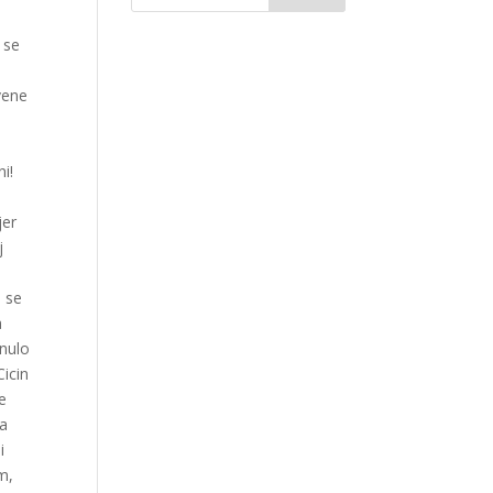
 se
vene
i!
jer
j
o se
a
enulo
icin
e
ća
i
m,