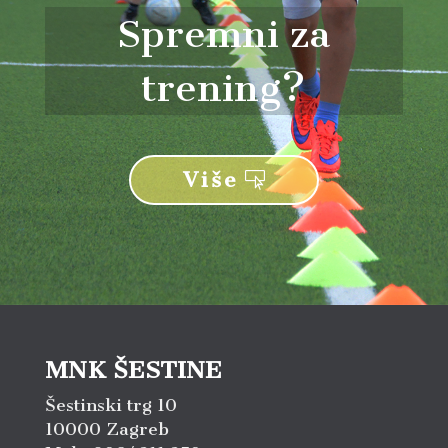
Spremni za
trening?
Više
MNK ŠESTINE
Šestinski trg 10
10000 Zagreb