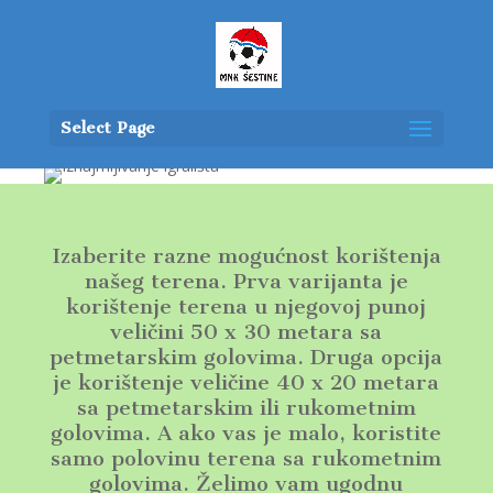
Select Page
Izaberite razne mogućnost korištenja
našeg terena. Prva varijanta je
korištenje terena u njegovoj punoj
veličini 50 x 30 metara sa
petmetarskim golovima. Druga opcija
je korištenje veličine 40 x 20 metara
sa petmetarskim ili rukometnim
golovima. A ako vas je malo, koristite
samo polovinu terena sa rukometnim
golovima. Želimo vam ugodnu