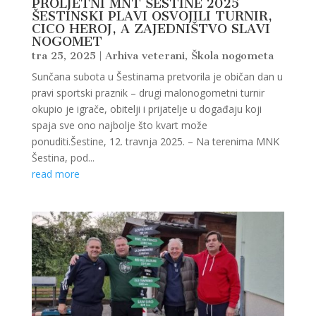
PROLJETNI MNT ŠESTINE 2025
ŠESTINSKI PLAVI OSVOJILI TURNIR,
CICO HEROJ, A ZAJEDNIŠTVO SLAVI
NOGOMET
tra 25, 2025
|
Arhiva veterani
,
Škola nogometa
Sunčana subota u Šestinama pretvorila je običan dan u
pravi sportski praznik – drugi malonogometni turnir
okupio je igrače, obitelji i prijatelje u događaju koji
spaja sve ono najbolje što kvart može
ponuditi.Šestine, 12. travnja 2025. – Na terenima MNK
Šestina, pod...
read more