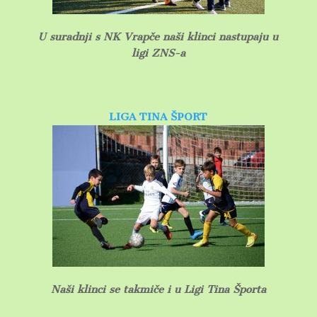
U suradnji s NK Vrapče naši klinci nastupaju u
ligi ZNS-a
LIGA TINA ŠPORT
Naši klinci se takmiče i u Ligi Tina Športa