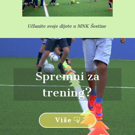
Učlanite svoje dijete u MNK Šestine
Spremni za
trening?
Više