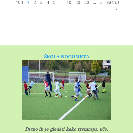
104
1
2
3
4
5
...
10
20
30
...
»
Zadnja
»
ŠKOLA NOGOMETA
D
ivno ih je gledati kako treniraju, uče,