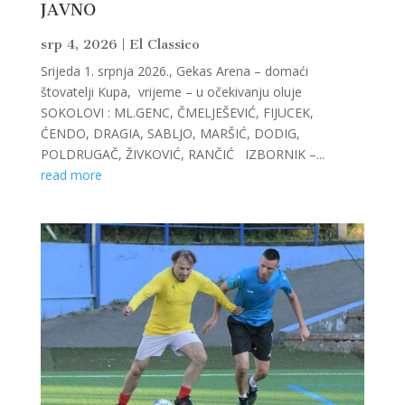
JAVNO
srp 4, 2026
|
El Classico
Srijeda 1. srpnja 2026., Gekas Arena – domaći
štovatelji Kupa, vrijeme – u očekivanju oluje
SOKOLOVI : ML.GENC, ČMELJEŠEVIĆ, FIJUCEK,
ĆENDO, DRAGIA, SABLJO, MARŠIĆ, DODIG,
POLDRUGAČ, ŽIVKOVIĆ, RANČIĆ IZBORNIK –...
read more