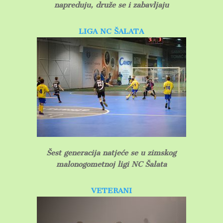
napreduju, druže se i zabavljaju
LIGA NC ŠALATA
Šest generacija natjeće se u zimskog
malonogometnoj ligi NC Šalata
VETERANI