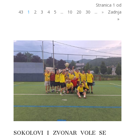
Stranica 1 od
43
1
2
3
4
5
...
10
20
30
...
»
Zadnja
»
SOKOLOVI I ZVONAR VOLE SE