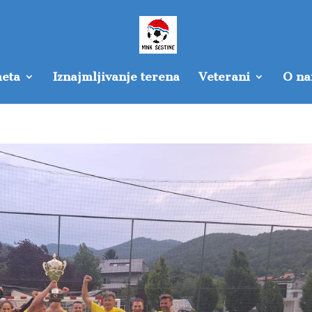
eta
Iznajmljivanje terena
Veterani
O n