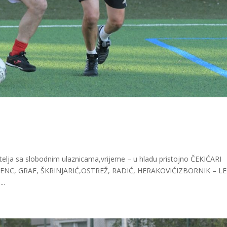
atelja sa slobodnim ulaznicama,vrijeme – u hladu pristojno ČEKIĆARI
.GENC, GRAF, ŠKRINJARIĆ,OSTREŽ, RADIĆ, HERAKOVIĆIZBORNIK – L
..