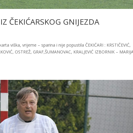
 IZ ČEKIĆARSKOG GNIJEZDA
 karta viška, vrijeme – sparina i nije popustila ČEKIĆARI : KRSTIČEVIĆ,
AKOVIĆ, OSTREŽ, GRAF,ŠUMANOVAC, KRALJEVIĆ IZBORNIK – MARIJ