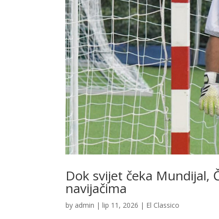
Dok svijet čeka Mundijal, Če
navijačima
by
admin
|
lip 11, 2026
|
El Classico