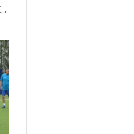
,
na u