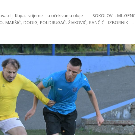
 štovatelji Kupa, vrijeme – u očekivanju oluje SOKOLOVI : ML.GENC
JO, MARŠIĆ, DODIG, POLDRUGAČ, ŽIVKOVIĆ, RANČIĆ IZBORNIK –...