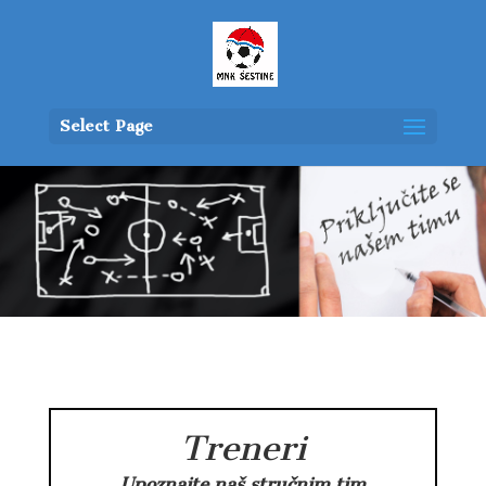
Select Page
Treneri
Upoznajte naš stručnim tim