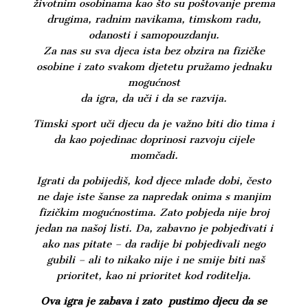
životnim osobinama kao što su poštovanje prema
drugima, radnim navikama, timskom radu,
odanosti i samopouzdanju.
Za nas su sva djeca ista bez obzira na fizičke
osobine i zato svakom djetetu pružamo jednaku
mogućnost
da igra, da uči i da se razvija.
Timski sport uči djecu da je važno biti dio tima i
da kao pojedinac doprinosi razvoju cijele
momčadi.
Igrati da pobijediš, kod djece mlađe dobi, često
ne daje iste šanse za napredak onima s manjim
fizičkim mogućnostima. Zato pobjeda nije broj
jedan na našoj listi. Da, zabavno je pobjeđivati i
ako nas pitate – da radije bi pobjeđivali nego
gubili – ali to nikako nije i ne smije biti naš
prioritet, kao ni prioritet kod roditelja.
Ova igra je zabava i zato pustimo djecu da se