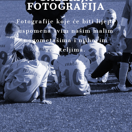
FOTOGRAFIJA
Fotografije koje će biti lijepa
uspomena svim našim malim
nogometašima i njihovim
roditeljima.