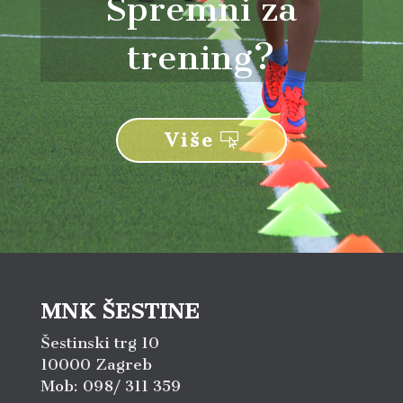
Spremni za
trening?
Više
MNK ŠESTINE
Šestinski trg 10
10000 Zagreb
Mob: 098/ 311 359