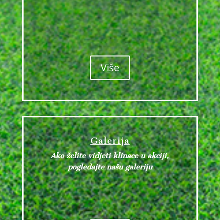
Više
Galerija
Ako želite vidjeti klinace u akciji,
pogledajte našu galeriju