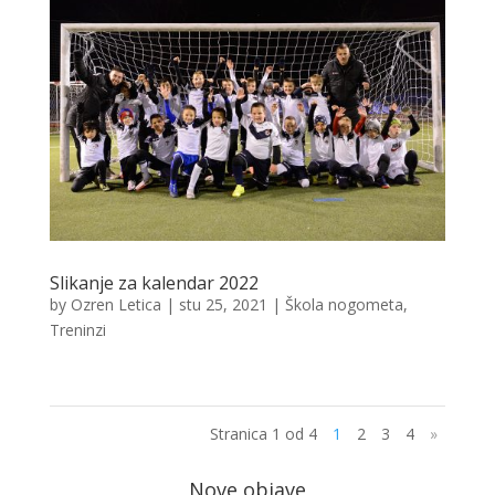
Slikanje za kalendar 2022
by
Ozren Letica
|
stu 25, 2021
|
Škola nogometa
,
Treninzi
Stranica 1 od 4
1
2
3
4
»
Nove objave