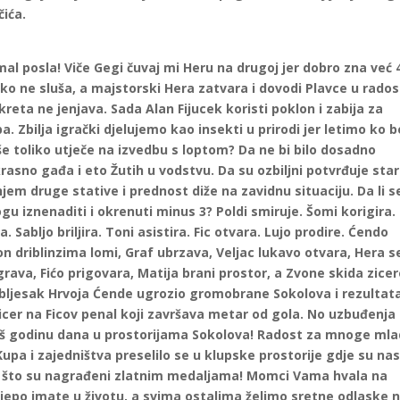
čića.
imal posla! Viče Gegi čuvaj mi Heru na drugoj jer dobro zna već 
ko ne sluša, a majstorski Hera zatvara i dovodi Plavce u rados
kreta ne jenjava. Sada Alan Fijucek koristi poklon i zabija za
a. Zbilja igrački djelujemo kao insekti u prirodi jer letimo ko 
iše toliko utječe na izvedbu s loptom? Da ne bi bilo dosadno
rasno gađa i eto Žutih u vodstvu. Da su ozbiljni potvrđuje star
njem druge stative i prednost diže na zavidnu situaciju. Da li s
u iznenaditi i okrenuti minus 3? Poldi smiruje. Šomi korigira.
 Sabljo briljira. Toni asistira. Fic otvara. Lujo prodire. Ćendo
eon driblinzima lomi, Graf ubrzava, Veljac lukavo otvara, Hera s
grava, Fićo prigovara, Matija brani prostor, a Zvone skida zicer
 je bljesak Hrvoja Ćende ugrozio gromobrane Sokolova i rezultat
icer na Ficov penal koji završava metar od gola. No uzbuđenja
još godinu dana u prostorijama Sokolova! Radost za mnoge mla
e Kupa i zajedništva preselilo se u klupske prostorije gdje su na
 za što su nagrađeni zlatnim medaljama! Momci Vama hvala na
 lijepo imate u životu, a svima ostalima želimo sretne odlaske 