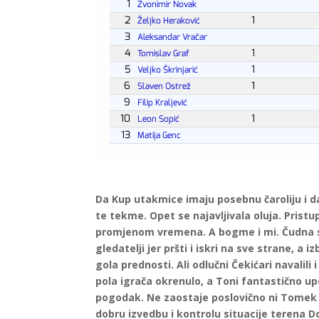
Da Kup utakmice imaju posebnu čaroliju i da
te tekme. Opet se najavljivala oluja. Pris
promjenom vremena. A bogme i mi. Čudna se
gledatelji jer pršti i iskri na sve strane, a
gola prednosti. Ali odlučni Čekićari navalili
pola igrača okrenulo, a Toni fantastično up
pogodak. Ne zaostaje poslovično ni Tomek Gr
dobru izvedbu i kontrolu situacije terena 