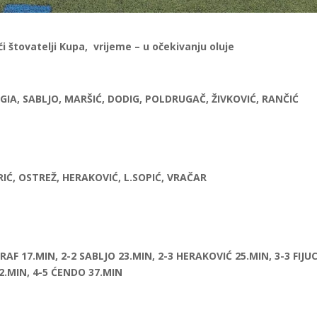
aći štovatelji Kupa, vrijeme – u očekivanju oluje
AGIA, SABLJO, MARŠIĆ, DODIG, POLDRUGAČ, ŽIVKOVIĆ, RANČIĆ
RIĆ, OSTREŽ, HERAKOVIĆ, L.SOPIĆ, VRAČAR
GRAF 17.MIN, 2-2 SABLJO 23.MIN, 2-3 HERAKOVIĆ 25.MIN, 3-3 FIJU
32.MIN, 4-5 ĆENDO 37.MIN