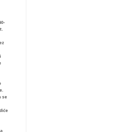
40-
t.
bez
i
e
e
e.
a se
diće
s
na