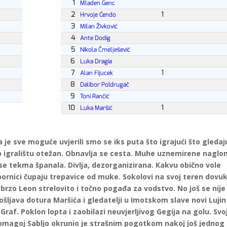
 je sve moguće uvjerili smo se iks puta što igrajući što gledaj
tup igralištu otežan. Obnavlja se cesta. Muhe uznemirene nagl
 tekma španala. Divlja, dezorganizirana. Kakvu obično vole
 izbornici čupaju trepavice od muke. Sokolovi na svoj teren dovuk
 i brzo Leon strelovito i točno pogađa za vodstvo. No još se nije
ošljava dotura Maršića i gledatelji u Imotskom slave novi Lujin
af. Poklon lopta i zaobilazi neuvjerljivog Gegija na golu. Svo
Domagoj Sabljo okrunio je strašnim pogotkom nakoj još jednog