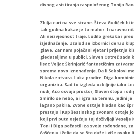
divnog asistiranja raspoloženog Tonija Ran
Zbilja curi na sve strane. Števa Gudiček bi 
tak godina kakav je to maher. I naravno nit
Ali neizvjesnost traje. Ludilo grešaka i preo
izjednačenje. Uzalud se izbornici deru s klup
glave. Zar nam pojačani vjetar i prijetnja k
gledateljima u publici, Slaven Ostrež sada k
lisac Veljac Škrinjarić fantastičnim zatvara
sprema novo iznenađenje. Da li Sokolovi mog
Nikola zatvara. Luka prodire. Điga kombinira.
organizira. Sad to izgleda ozbiljnije iako L
nudi, Aco osvaja prostor, Slaven štopa i odi
Smirilo se nebo, a i igra na terenu. Jedini
lagano pakira. Zvone ostaje hladan kao špr
prestaju i Kup šestinskog zvonara ostaje 
koji prvi puta osjećaju taj doživljaj! Veselj
Toni i Điga počastili za svoje rođendane,
čašćenju i želje da se što duže i više ovako