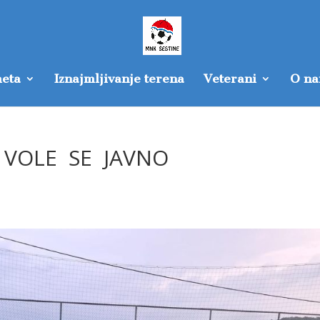
eta
Iznajmljivanje terena
Veterani
O n
 VOLE SE JAVNO