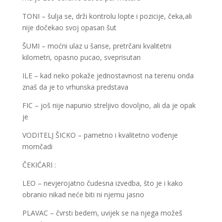
TONI – šulja se, drži kontrolu lopte i pozicije, čeka,ali
nije dočekao svoj opasan šut
ŠUMI – moćni ulaz u šanse, pretrčani kvalitetni
kilometri, opasno pucao, sveprisutan
ILE – kad neko pokaže jednostavnost na terenu onda
znaš da je to vrhunska predstava
FIC – još nije napunio streljivo dovoljno, ali da je opak
je
VODITELJ ŠICKO – pametno i kvalitetno vođenje
momčadi
ČEKIĆARI :
LEO – nevjerojatno čudesna izvedba, što je i kako
obranio nikad neće biti ni njemu jasno
PLAVAC – čvrsti bedem, uvijek se na njega možeš