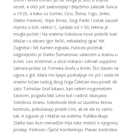
veseli, a otići još zadovoljniji ! Bilježimo zalazak Sunca
u 19:25, a kako su Somer, Cico, Števa, Cigo, Sinke,
Zlatko Pavlović, Stipe Brnas, Gegi Pavlić i ostali zauzeli
mjesto u loži, sektor C, sjedala od 1-50, tekma je
mogla početi ! Na vratima Sokolova novo pridošli Ivan
Mažar i u obrani Igor Ilečić, nekadašnji igrač NK
Zagreba i NK Kamen ingrada. Furiozni početak
nagovijestio je Darko Šumanovac udarcem u stativu u
6.min. Leo Krstičević u ulozi vratara i odmah uspješno
zatvara prolaz za Tomeka Grafa u 8.min. Što Slaven ne
ugura u gol. Mara mu lijepo podvaljuje no još i sada ne
znamo točan razlog zbog čega Čekićari nisu poveli. Ali
zato Tomislav Graf lukavo, kao nekim nogometnim
šaseom, pogađa bliži Leov kut i radost obasjava
Sokolovu stranu. Sokolovski blok uz izuzetnu Ileovu
kontrolu, pokušavaju probiti Crni, ali ne ide to samo
tak. A siguran je i Mažar na vratima. Publika likuje.
Zlatko kao Acin menadžer trlja ruke misleći o njegovoj
prodaji. Perković i Špičić kombiniraju. Plavac kontrolira