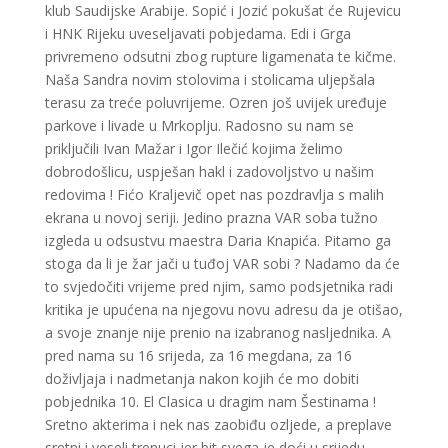
klub Saudijske Arabije. Sopić i Jozić pokušat će Rujevicu
i HNK Rijeku uveseljavati pobjedama. Edi i Grga
privremeno odsutni zbog rupture ligamenata te kičme.
Naša Sandra novim stolovima i stolicama uljepšala
terasu za treće poluvrijeme. Ozren još uvijek uređuje
parkove i livade u Mrkoplju. Radosno su nam se
priključili Ivan Mažar i Igor Ilečić kojima želimo
dobrodošlicu, uspješan hakl i zadovoljstvo u našim
redovima ! Fićo Kraljevič opet nas pozdravlja s malih
ekrana u novoj seriji. Jedino prazna VAR soba tužno
izgleda u odsustvu maestra Daria Knapića. Pitamo ga
stoga da li je žar jači u tuđoj VAR sobi ? Nadamo da će
to svjedočiti vrijeme pred njim, samo podsjetnika radi
kritika je upućena na njegovu novu adresu da je otišao,
a svoje znanje nije prenio na izabranog nasljednika. A
pred nama su 16 srijeda, za 16 megdana, za 16
doživljaja i nadmetanja nakon kojih će mo dobiti
pobjednika 10. El Clasica u dragim nam Šestinama !
Sretno akterima i nek nas zaobiđu ozljede, a preplave
sretni i veseli trenuci jer bit svega je doći u srijedu