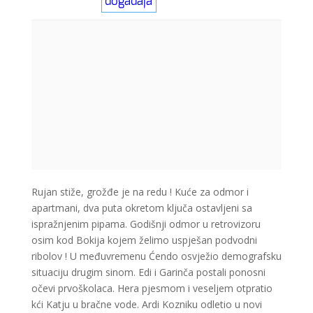
Rujan stiže, grožđe je na redu ! Kuće za odmor i
apartmani, dva puta okretom ključa ostavljeni sa
ispražnjenim pipama. Godišnji odmor u retrovizoru
osim kod Bokija kojem želimo uspješan podvodni
ribolov ! U međuvremenu Ćendo osvježio demografsku
situaciju drugim sinom. Edi i Garinča postali ponosni
očevi prvoškolaca. Hera pjesmom i veseljem otpratio
kći Katju u bračne vode. Ardi Kozniku odletio u novi