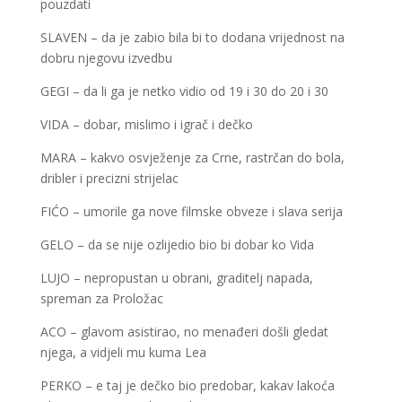
pouzdati
SLAVEN – da je zabio bila bi to dodana vrijednost na
dobru njegovu izvedbu
GEGI – da li ga je netko vidio od 19 i 30 do 20 i 30
VIDA – dobar, mislimo i igrač i dečko
MARA – kakvo osvježenje za Crne, rastrčan do bola,
dribler i precizni strijelac
FIĆO – umorile ga nove filmske obveze i slava serija
GELO – da se nije ozlijedio bio bi dobar ko Vida
LUJO – nepropustan u obrani, graditelj napada,
spreman za Proložac
ACO – glavom asistirao, no menađeri došli gledat
njega, a vidjeli mu kuma Lea
PERKO – e taj je dečko bio predobar, kakav lakoća