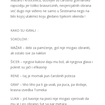
Mažaru i Krstičeviću, doživjeli su čarobnu golmansku
rapsodiju jer toliko bravuroznih, nevjerojatnih obrana
već dugo nije viđeno ne samo u Šestinama nego na
bilo kojoj utakmici koju gledano tijekom vikenda !
KAKO SU IGRALI :
SOKOLOVI :
MAŽAR – debi za pamćenje, gol nije mogao obraniti,
ali ostalo sve za naklon
ŠICER – njegovi kukovi daju mu bol, ali njegova glava i
pokret su jači i efikasniji
RENE – taj je momak pun čarobnih poteza
GRAF – tiho tiho pa ti ga uvali, pa puca, pa dodaje,
krasna izvedba Tomeka
LUKA – još kasnije na pivici nije mogao vjerovati da
mu je Leo obranio šut sa par metara