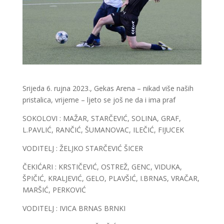
Srijeda 6. rujna 2023., Gekas Arena – nikad više naših
pristalica, vrijeme – ljeto se još ne da i ima praf
SOKOLOVI : MAŽAR, STARČEVIĆ, SOLINA, GRAF,
L.PAVLIĆ, RANČIĆ, ŠUMANOVAC, ILEČIĆ, FIJUCEK
VODITELJ : ŽELJKO STARČEVIĆ ŠICER
ČEKIĆARI : KRSTIČEVIĆ, OSTREŽ, GENC, VIDUKA,
ŠPIČIĆ, KRALJEVIĆ, GELO, PLAVŠIĆ, I.BRNAS, VRAČAR,
MARŠIĆ, PERKOVIĆ
VODITELJ : IVICA BRNAS BRNKI