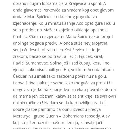
obranu i dugim loptama tjera Kraljevića u šprint. A
onda glavomet Perkovića za Vračara koji opet glavom
dodaje Mari Špičiću i eto krasnog pogotka za
izjednačenje. Koju minutu kasnije Aco opet gura Fiću u
solo prodor, no Mažar uspješno otklanja opasnost
Crnih. U 35.min nevjerojatni Mario Špičić nakon brojnih
driblinga pogađa prečku. A onda stiže nevjerojatna
serija čudesnih obrana Lea Krstičevića. Letio je
zrakom, bacao se po travi, a Ilečić, Fijucek, Graf,
Pavlić, Šumanovac, Solina još i sad čupaju kosu i ne
vjeruju kako nisu zabili gol. Ha, veli kum Aco da nikada
Čekićari nisu imali tako zaštićenu površinu na golu.
Leova širina ipak nije samo tako moguća za probiti ! I
njegov sin Jerko na klupi jedva je čekao povratak doma
da mama Jeni obznani kakav se talent krije iza svih ovih
obilnih ručkova ! Nadam se da kao ozbiljni pratitelji
dobre glazbe pamtimo čarobnu izvedbu Fredya
Mercurya i grupe Quenn – Bohemians rapsody. A svi
koji su jučer nazočili našem derbiju, zahvaljujući