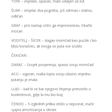
TONI – vrijedan, opasan, malo udaljen za šut
ŠUMI – strijelac dva pogotka, još zdrmao i stativu,
odličan
GRAF – prvi nastup očito ga impresionirao, trkački
moćan
VODITELJ – ŠICER – slagao momčad kao puzzle i bio
blizu konačnici, ali ovoga se puta sve srušilo
ČEKIĆARI :
DARAC – čovjek povjerenja, spasio svoju momčad
ACO – siguran, svaka lopta svoju izlazno vrijednu
putanju je imala
LUJO – kad bi se bar njegovo htijenje pretvorilo u
konkretnost, gdje bi mu bio kraj
ĆENDO – 5 izglednih prilika otišlo u nepovrat, inače
sjajna amortizacija u obrani