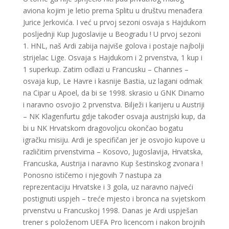
aviona kojim je letio prema Splitu u društvu menađera
Jurice Jerkovića. I već u prvoj sezoni osvaja s Hajdukom
posljednji Kup Jugoslavije u Beogradu ! U prvoj sezoni
1. HNL, naš Ardi zabija najviše golova i postaje najbolji
strijelac Lige. Osvaja s Hajdukom i 2 prvenstva, 1 kup i
1 superkup. Zatim odlazi u Francusku – Channes –
osvaja kup, Le Havre i kasnije Bastia, uz lagani odmak
na Cipar u Apoel, da bi se 1998. skrasio u GNK Dinamo
i naravno osvojio 2 prvenstva. Bilježi i karijeru u Austriji
– NK Klagenfurtu gdje također osvaja austrijski kup, da
bi u NK Hrvatskom dragovoljcu okončao bogatu
igračku misiju. Ardi je specifičan jer je osvojio kupove u
različitim prvenstvima – Kosovo, Jugoslavija, Hrvatska,
Francuska, Austrija i naravno Kup šestinskog zvonara !
Ponosno ističemo i njegovih 7 nastupa za
reprezentaciju Hrvatske i 3 gola, uz naravno najveći
postignuti uspjeh – treće mjesto i bronca na svjetskom
prvenstvu u Francuskoj 1998. Danas je Ardi uspješan
trener s položenom UEFA Pro licencom i nakon brojnih