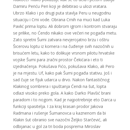
Damiru Periću Peri koji je debitirao u ulozi vratara.
Ubrzo Klako i po drugi puta stavlja Peru u neugodnu
situaciju i Crni vode. Obrana Crnih na muci kad Luka
Pavlić prima loptu. Ali dobrom igrom i kontrom stvaraju
se prilike, no Ćendo nikako ove večeri ne pogađa metu.
Zato spretni Šumi zatvara nevjerojatno brzu i oštru
Šicerovu loptu iz kornera i na čuđenje svih nazočnih u
brisućem letu, kako to dolikuje vrsnom pilotu hrvatske
vojske Šumi para zračni prostor Čekićara i eto ti
izjednačenja. Pokušava Fićo, pokušava Klako, ali Pero
je na mjestu. Uf, kako pak Šumi pogađa stativu. Još i
sad čuje se fijuk udarca u drvo. Nakon fantastičnog
Klakinog sombrera i spuštanja Ćendi na šut, lopta
odlazi visoko preko gola. A kako Darko Plavšić brani
paradom i to nogom. Kad je najpotrebnije eto Darca u
funkciji spasitelja. I za kraj krasan prodor Jakova
Radmana i rušenje Šumanovca u kaznenom da bi
Klakin šut obranio sve nazočni Željko Starčević, ali
odbijanac u gol za tri boda posprema Miroslav