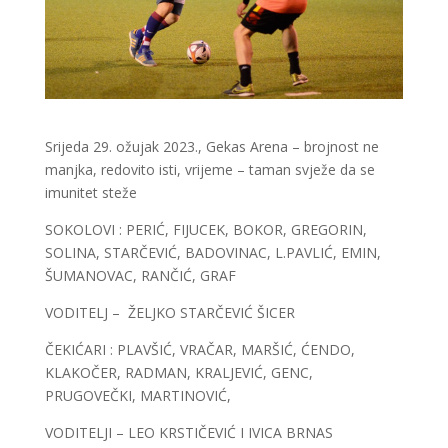
Srijeda 29. ožujak 2023., Gekas Arena – brojnost ne
manjka, redovito isti, vrijeme – taman svježe da se
imunitet steže
SOKOLOVI : PERIĆ, FIJUCEK, BOKOR, GREGORIN,
SOLINA, STARČEVIĆ, BADOVINAC, L.PAVLIĆ, EMIN,
ŠUMANOVAC, RANČIĆ, GRAF
VODITELJ – ŽELJKO STARČEVIĆ ŠICER
ČEKIĆARI : PLAVŠIĆ, VRAČAR, MARŠIĆ, ĆENDO,
KLAKOČER, RADMAN, KRALJEVIĆ, GENC,
PRUGOVEČKI, MARTINOVIĆ,
VODITELJI – LEO KRSTIČEVIĆ I IVICA BRNAS