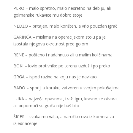
PERO – malo spretno, malo nesretno na debiju, ali
golmanske rukavice mu dobro stoje
NEDŽO – pritajen, malo korišten, a vrlo pouzdan igrač
GARINČA – mislima na operacijskom stolu pa je
izostala njegova okretnost pred golom
RENE – pošteno i nadahnuto ali u malim količinama
BOKI – lovio protivnike po terenu uzduž i po preko
GRGA – ispod razine na koju nas je navikao
BAĐO – sporiji u koraku, zatvoren u svojim pokušajima
LUKA – najveća opasnost, traži igru, krasno se otvara,
ali pripomoći suigrača nije baš bilo
ŠICER – svaka mu valja, a naročito ova iz kornera za
izjednačenje