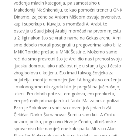
vođenja mladih kategorija, pa samostalno u
Makedoniji Nk Shkendiju, te kao pomoćni trener u GNK
Dinamo, zajedno sa Antom Mišeom osvaja prvenstvo,
kup i superkup u Kuvajtu s momčadi Al Arabi, te
ostavlja u Saudijskoj Arabiji momčad na prvom mjestu
u 2. ligi nakon što se vratio nama na Gekas arenu. A mi
smo debelo morali posegnuti u pregovorima kako bi iz
MNK Torcide prešao u MNK Šestine. Možemo samo
reći da smo presretni što je Ardi dio nas i prenosi svoju
ljudsku dobrotu, iako nažalost nije u stanju igrati često
zbog bolova u koljenu. Eto imati takvog čovjeka za
prijatelja, meni je neprocjenjivo ! A bogatstvo druženja
i malonogometnih zgoda bilo je pregršt na jučerašnjoj
tekmi. Em dobrih poteza, em golova, em preokreta,
em poštenih priznanja ruku i faula. Ma za prste polizat.
Brzo je Sokolove u vodstvo doveo još jedan bivši
Čekićar. Darko Šumanovac Šumi u sam kut. A Crni u
bezbroj prilika, pogotovo Hrvoje Ćendo, ali nišanske
sprave nisu bile namještene kak spada. Ali zato Alan
Klakočer Klako pokazuje kak se to dela i petom zabija