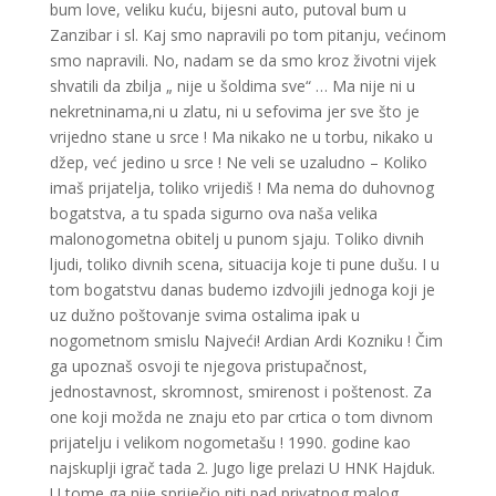
bum love, veliku kuću, bijesni auto, putoval bum u
Zanzibar i sl. Kaj smo napravili po tom pitanju, većinom
smo napravili. No, nadam se da smo kroz životni vijek
shvatili da zbilja „ nije u šoldima sve“ … Ma nije ni u
nekretninama,ni u zlatu, ni u sefovima jer sve što je
vrijedno stane u srce ! Ma nikako ne u torbu, nikako u
džep, već jedino u srce ! Ne veli se uzaludno – Koliko
imaš prijatelja, toliko vrijediš ! Ma nema do duhovnog
bogatstva, a tu spada sigurno ova naša velika
malonogometna obitelj u punom sjaju. Toliko divnih
ljudi, toliko divnih scena, situacija koje ti pune dušu. I u
tom bogatstvu danas budemo izdvojili jednoga koji je
uz dužno poštovanje svima ostalima ipak u
nogometnom smislu Najveći! Ardian Ardi Kozniku ! Čim
ga upoznaš osvoji te njegova pristupačnost,
jednostavnost, skromnost, smirenost i poštenost. Za
one koji možda ne znaju eto par crtica o tom divnom
prijatelju i velikom nogometašu ! 1990. godine kao
najskuplji igrač tada 2. Jugo lige prelazi U HNK Hajduk.
U tome ga nije spriječio niti pad privatnog malog