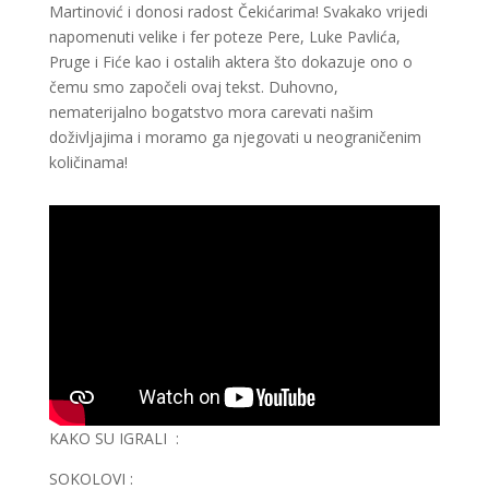
Martinović i donosi radost Čekićarima! Svakako vrijedi
napomenuti velike i fer poteze Pere, Luke Pavlića,
Pruge i Fiće kao i ostalih aktera što dokazuje ono o
čemu smo započeli ovaj tekst. Duhovno,
nematerijalno bogatstvo mora carevati našim
doživljajima i moramo ga njegovati u neograničenim
količinama!
KAKO SU IGRALI :
SOKOLOVI :