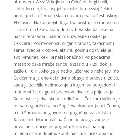
atmosferu. A svi Vi kojima su Čekićari dragi i mili,
slobodno u njihov uspjeh uzmite doma svoj čekić i
udrite po bilo čemu u slavu novom prvaku šestinskog
El Clasica! Nakon dugih 6 godina posta, eto radosti na
licima Crnih ! Zato slobodno uz hrvatske barjake na
našim terasama i balkonima, izvjesite i obilježja
Čekićara ! Požrtvovnost, organiziranost, taktičnost i
sama izvedba kroz ovu aktivnu godinu doživjela je i
svoj vrhunac. Rekli bi neki konačno ! Po podacima
meteorološke mreže sunce je izašlo u 7:29, dok je
zašlo u 16:11. Ako ga je netko jučer vidio neka javi, no
Čekićarima je ono definitivno obasjalo puteve u 20:30,
kada je završilo nadmetanje u kojem su pobjedom i
matematički osigurali prvenstvu dva kola prije kraja.
Sokolovi se jedva skupili i odlučnost Čekićara viđena je
od samog početka, no Sopićeva dodavanja niti Ćendo,
a niti Šumanovac glavom ne pogađaju za vodstvo.
Kasnije niti Martinović na Ćendino proigravanje iz
povoljne situacije ne pogađa. Krstičević na klupi
mijenja i slaže dobitnu kombinaciju. Fijucek opasno