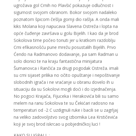
ugrožava gol Crnih no Plavšić pokazuje odlučnost i
sigurnost svojom obranom. Bokor svojom nadaleko
poznatom špicom češlja gornji dio rašlja. A onda mali
kiks Molana koji napucava Slavena Ostreža i lopta na
opće čuđenje završava u golu Bijelih. I kao da je brod
Sokolova time počeo tonuti jer u kratkom razdoblju
Crni efikasnošću pune mrežu posustalih Bijelih. Prvo
Ćendo na Radmanovo dodavanje, pa sam Radman u
solo dionici te na kraju fantastična minijatura
Šumanovca i Rančića za drugi pogodak Ostreža. imali
su crni sijaset prilika no očito opuštanje i nepoštivanje
slobodnih igrača i ne vraćanje u obranu dovelo ih u
situaciju da su Sokolovi mogli doći i do izjednačenja.
No pogoci Krajača, Fijuceka i Herakovića bili su samo
melem na ranu Sokolova te su Čekićari radosno na
temperaturi od -2 C uzdignuli ruke i bacili se u zagrljaj
na veliko zadovoljstvo svog izbornika Lea Krstičevića
koji je svoj brod iskrcao u pobjedničkoj luci !
KAKO SU IGRALI :