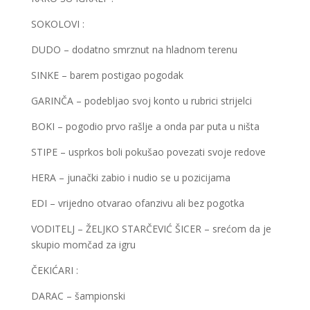
SOKOLOVI :
DUDO – dodatno smrznut na hladnom terenu
SINKE – barem postigao pogodak
GARINČA – podebljao svoj konto u rubrici strijelci
BOKI – pogodio prvo rašlje a onda par puta u ništa
STIPE – usprkos boli pokušao povezati svoje redove
HERA – junački zabio i nudio se u pozicijama
EDI – vrijedno otvarao ofanzivu ali bez pogotka
VODITELJ – ŽELJKO STARČEVIĆ ŠICER – srećom da je
skupio momčad za igru
ČEKIĆARI :
DARAC – šampionski