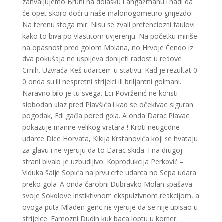
zahvaljujemo Bruni na dolasku i angažmanu i nadi da
će opet skoro doći u naše malonogometno gnijezdo.
Na terenu stoga mir. Nisu se zvali pretenciozni faulovi
kako to biva po vlastitom uvjerenju. Na početku miriše
na opasnost pred golom Molana, no Hrvoje Ćendo iz
dva pokušaja ne uspijeva donijeti radost u redove
Crnih. Uzvraća Keš udarcem u stativu. Kad je rezultat 0-
0 onda su ili nespretni strijelci ili briljantni golmani.
Naravno bilo je tu svega. Edi Povrženić ne koristi
slobodan ulaz pred Plavšića i kad se očekivao siguran
pogodak, Edi gađa pored gola. A onda Darac Plavac
pokazuje manire velikog vratara ! Kroti neugodne
udarce Dide Horvata, Kikija Krstanovića koji se hvataju
za glavu i ne vjeruju da to Darac skida. I na drugoj
strani bivalo je uzbudljivo. Koprodukcija Perković –
Viduka šalje Sopića na prvu crte udarca no Sopa udara
preko gola. A onda čarobni Dubravko Molan spašava
svoje Sokolove instiktivnom ekspulzivnom reakcijom, a
ovoga puta Mladen genc ne vjeruje da se nije upisao u
strijelce. Famozni Dudin kuk baca loptu u korner.