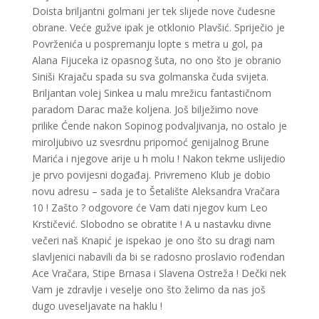
Doista briljantni golmani jer tek slijede nove čudesne
obrane. Veće gužve ipak je otklonio Plavšić. Spriječio je
Povrženića u pospremanju lopte s metra u gol, pa
Alana Fijuceka iz opasnog šuta, no ono što je obranio
Siniši Krajaču spada su sva golmanska čuda svijeta.
Briljantan volej Sinkea u malu mrežicu fantastičnom
paradom Darac maže koljena. Još bilježimo nove
prilike Ćende nakon Sopinog podvaljivanja, no ostalo je
miroljubivo uz svesrdnu pripomoć genijalnog Brune
Marića i njegove arije u h molu ! Nakon tekme uslijedio
je prvo povijesni događaj. Privremeno Klub je dobio
novu adresu – sada je to Šetalište Aleksandra Vračara
10 ! Zašto ? odgovore će Vam dati njegov kum Leo
Krstičević. Slobodno se obratite ! A u nastavku divne
večeri naš Knapić je ispekao je ono što su dragi nam
slavljenici nabavili da bi se radosno proslavio rođendan
Ace Vračara, Stipe Brnasa i Slavena Ostreža ! Dečki nek
Vam je zdravlje i veselje ono što želimo da nas još
dugo uveseljavate na haklu !