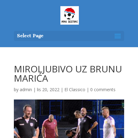
Select Page
MIROLJUBIVO UZ BRUNU
MARIĆA
by
admin
|
lis 20, 2022
|
El Classico
|
0 comments