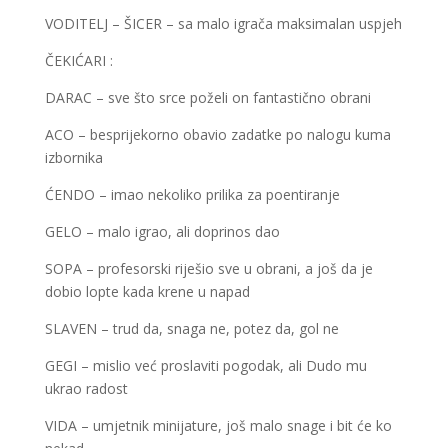
VODITELJ – ŠICER – sa malo igrača maksimalan uspjeh
ČEKIĆARI :
DARAC – sve što srce poželi on fantastično obrani
ACO – besprijekorno obavio zadatke po nalogu kuma
izbornika
ĆENDO – imao nekoliko prilika za poentiranje
GELO – malo igrao, ali doprinos dao
SOPA – profesorski riješio sve u obrani, a još da je
dobio lopte kada krene u napad
SLAVEN – trud da, snaga ne, potez da, gol ne
GEGI – mislio već proslaviti pogodak, ali Dudo mu
ukrao radost
VIDA – umjetnik minijature, još malo snage i bit će ko