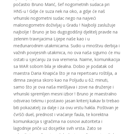
počastio Bruno Marić, šef nogometnih sudaca pri
HNS-u ! Gdje će suza nek na oko, a gdje će naš
vrhunski nogometni sudac nego na najveći
malonogometni doživljaj u Gradu ! Najbolji zaslužuje
najbolje ! Bruno je bio dugogodišnji djelitelj pravde na
zelenim travnjacima Lijepe naše kao i u
međunarodnim utakmicama. Sudio u mnoštvu derbija i
važnih povijesnih utakmica, no ova naša sigurno će mu
ostati u sjećanju za sva vremena. Naime, komunikacija
sa WAR sobom bila je idealna. Dobio je podatak od
maestra Daria Knapića što je na repertoaru roštilja, a
dimna zavjesa skoro kao na Poljudu u 62. minuti,
samo što je ova naša mirišljava i zove na druženje i
vrhunski spremljen mesni izbor ! Bruno je maestralno
odsvirao tekmu i postavio jasan kriterij kakav bi trebao
biti pokazatelj za dalje i za ovu vrstu hakla. Poštivan je
čvršči duel, prednost i vraćanje faula, te korektna
komunikacija s igračima na osnovi autoriteta i
lagodnije priče uz dosjetke svih vrsta. Zato se