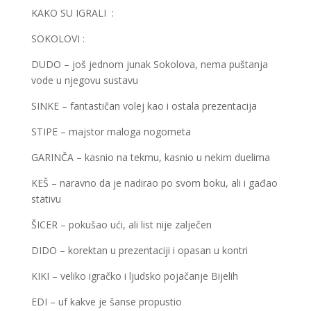
KAKO SU IGRALI :
SOKOLOVI :
DUDO – još jednom junak Sokolova, nema puštanja
vode u njegovu sustavu
SINKE – fantastičan volej kao i ostala prezentacija
STIPE – majstor maloga nogometa
GARINČA – kasnio na tekmu, kasnio u nekim duelima
KEŠ – naravno da je nadirao po svom boku, ali i gađao
stativu
ŠICER – pokušao ući, ali list nije zalječen
DIDO – korektan u prezentaciji i opasan u kontri
KIKI – veliko igračko i ljudsko pojačanje Bijelih
EDI – uf kakve je šanse propustio