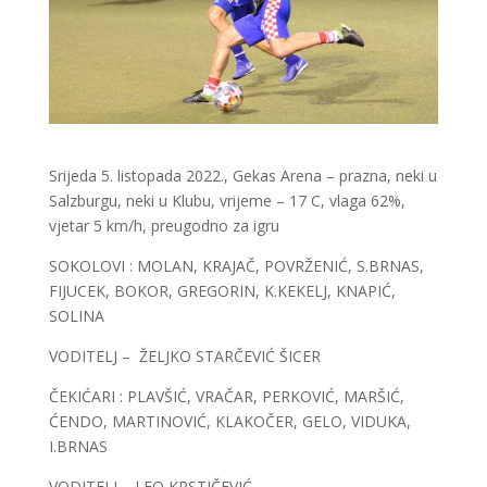
Srijeda 5. listopada 2022., Gekas Arena – prazna, neki u
Salzburgu, neki u Klubu, vrijeme – 17 C, vlaga 62%,
vjetar 5 km/h, preugodno za igru
SOKOLOVI : MOLAN, KRAJAČ, POVRŽENIĆ, S.BRNAS,
FIJUCEK, BOKOR, GREGORIN, K.KEKELJ, KNAPIĆ,
SOLINA
VODITELJ – ŽELJKO STARČEVIĆ ŠICER
ČEKIĆARI : PLAVŠIĆ, VRAČAR, PERKOVIĆ, MARŠIĆ,
ĆENDO, MARTINOVIĆ, KLAKOČER, GELO, VIDUKA,
I.BRNAS
VODITELJ – LEO KRSTIČEVIĆ