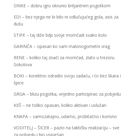
SINKE – dobru igru okrunio briljantnim pogotkom
EDI – bez njega ne bi bilo ni odlučujućeg gola, asis za
dušu
STIPE – taj diže bdp svoje momčadi svako kolo
GARINČA – opasan ko sam malonogometni vrag
RENE – koliko taj znači za momčad, zlato u trezoru
Sokolova
BOKI – korektno odradio svoju zadaću, i to bez škara i
špice
GRGA – blizu pogotka, vrijedno participirao za pobjedu
KEŠ – ne toliko opasan, koliko aktivan i uslužan
KNAPA – samozatajno, udarno, probitačno i korisno
VODITELJ – ŠICER – pazio na taktičku realizaciju – sve
za pobjedu i bio uspješan