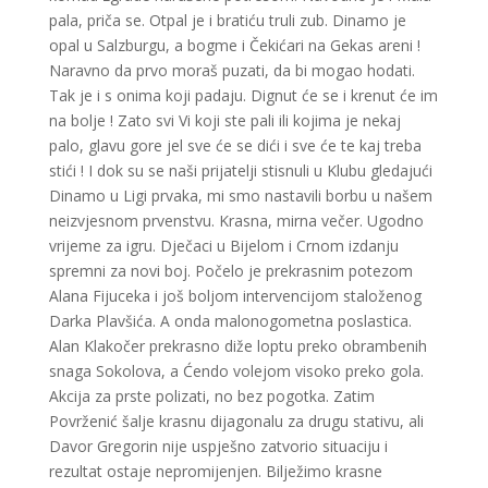
pala, priča se. Otpal je i bratiću truli zub. Dinamo je
opal u Salzburgu, a bogme i Čekićari na Gekas areni !
Naravno da prvo moraš puzati, da bi mogao hodati.
Tak je i s onima koji padaju. Dignut će se i krenut će im
na bolje ! Zato svi Vi koji ste pali ili kojima je nekaj
palo, glavu gore jel sve će se dići i sve će te kaj treba
stići ! I dok su se naši prijatelji stisnuli u Klubu gledajući
Dinamo u Ligi prvaka, mi smo nastavili borbu u našem
neizvjesnom prvenstvu. Krasna, mirna večer. Ugodno
vrijeme za igru. Dječaci u Bijelom i Crnom izdanju
spremni za novi boj. Počelo je prekrasnim potezom
Alana Fijuceka i još boljom intervencijom staloženog
Darka Plavšića. A onda malonogometna poslastica.
Alan Klakočer prekrasno diže loptu preko obrambenih
snaga Sokolova, a Ćendo volejom visoko preko gola.
Akcija za prste polizati, no bez pogotka. Zatim
Povrženić šalje krasnu dijagonalu za drugu stativu, ali
Davor Gregorin nije uspješno zatvorio situaciju i
rezultat ostaje nepromijenjen. Bilježimo krasne