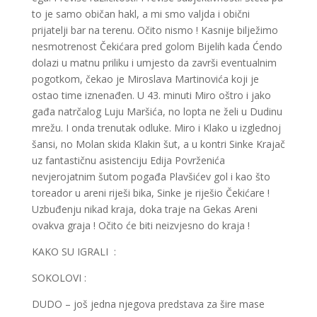
to je samo običan hakl, a mi smo valjda i obični
prijatelji bar na terenu. Očito nismo ! Kasnije bilježimo
nesmotrenost Čekićara pred golom Bijelih kada Ćendo
dolazi u matnu priliku i umjesto da završi eventualnim
pogotkom, čekao je Miroslava Martinovića koji je
ostao time iznenađen. U 43. minuti Miro oštro i jako
gađa natrčalog Luju Maršića, no lopta ne želi u Dudinu
mrežu. I onda trenutak odluke. Miro i Klako u izglednoj
šansi, no Molan skida Klakin šut, a u kontri Sinke Krajač
uz fantastičnu asistenciju Edija Povrženića
nevjerojatnim šutom pogađa Plavšićev gol i kao što
toreador u areni riješi bika, Sinke je riješio Čekićare !
Uzbuđenju nikad kraja, doka traje na Gekas Areni
ovakva graja ! Očito će biti neizvjesno do kraja !
KAKO SU IGRALI :
SOKOLOVI :
DUDO – još jedna njegova predstava za šire mase