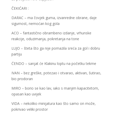
ČEKIĆARI :
DARAC – ma čovjek guma, izvanredne obrane, daje
sigurnost, nemoćan kog gola
ACO – fantastično obrambeno izdanje, vrhunske
reakcije, oduzimanja, pokretanja na tone
LUJO – šteta što ga nije pomazila sreća za gol i dobru
partiju
ĆENDO – sanjat će Klakinu loptu na početku tekme
IVAN – bez greške, potezao i otvarao, aktivan, šutirao,
bio prodoran
MIRO – borio se kao lav, iako s manjim kapacitetom,
opasan kao uvijek
VIDA – nekoliko minijatura kao što samo on može,
pokrivao veliki prostor