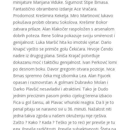
minijature Marijana Viduke. Sigurnost Stipe Brnasa.
Fantastično obrambeno izdanje Ace Vračara.
Prodornost Krešimira Kekelja. Miro Martinović lukavo
pokušava probiti obranu Sokolova. Krešimir Bokor
zatvara prilaze. Alan Klakočer raspoložen s arsenalom
dobrih poteza. Rene Solina pokazuje svoju smirenost i
genijalnost. Luka Maršić hita ko imotski vjetar. Dario
Knapić vješto se primiče golu Čekićara. Hrvoje Ćendo
nadire iz drugog plana. Siniša Krajač potvrđuje
dokazanu moć i taktičku genijalnost. Ivan Perković lomi
po desnom boku. Davor gregorin otvara pozicije. Ivica
Brnas spremno čeka mig izbornika Lea. Alan Fijucek
opasan i raznovrstan. A golmani Dubravko Molan i
Darko Plavšić nesavladivi i atraktivni. Tako je Dudo
jednim preciznim pasom preko cijelog terena izbacio
Fica u gol šansu, ali Plavac vrhunski reagira. Da li je to
penal pitaju se naravno svi u 36. minuti. Nažalost niti
jedna takva zgoda u našem okruženju nije rješiva.
Zašto ? Kako ? Kada ? Teško je to reći jer previše je tu
ega. Previše različitosti. Previše subjektivnosti. Šteta pa