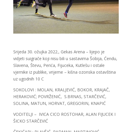
Srijeda 30. ožujka 2022., Gekas Arena – lijepo je
vidjeti suigrače koji nisu bili u sastavima Šobija, Ćendu,
Slavena, Števu, Perića, Fijuceka, Kutlešu i ostale
vjernike iz publike, vrijeme – kišna ozonska ostavština
uz ugodnih 10 C
SOKOLOVI : MOLAN, KRALJEVIĆ, BOKOR, KRAJAČ,
HERAKOVIĆ; POVRŽENIĆ, S.BRNAS, STARČEVIĆ,
SOLINA, MATUN, HORVAT, GREGORIN, KNAPIĆ
VODITELJI – IVICA CICO ROSTOHAR, ALAN FIJUCEK I
ŠICKO STARČEVIĆ
ČEKIĆARI : PLAVŠIĆ, RADMAN, MARTINOVIĆ,