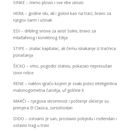
SINKE – mirno plovio i sve ribe ulovio
HERA – godine idu, ali i golovi kao na traci, bravo za
njegov šarm i učinak
EDI – dribling snova za asist Solini, bravo za
mlađahnog i korektnog Edija
STIPE – znalac kapitalac, ali čemu iskakanje iz tračnica
ponašanja
ŠICKO – vrtio, pogodio stativu, pokazao nepresušan
izvor rolice
RENE – naklon igraču kojem je svaki potez inteligentna
malonogometna čarolija, uf golčine li
MARČI – njegova skromnost i poštenje oličenje su
primjera El Clasica, svrsishodan
DIDO – ostvario je san, proslavio pobjedu i rođendan i
ostavio trag u travi