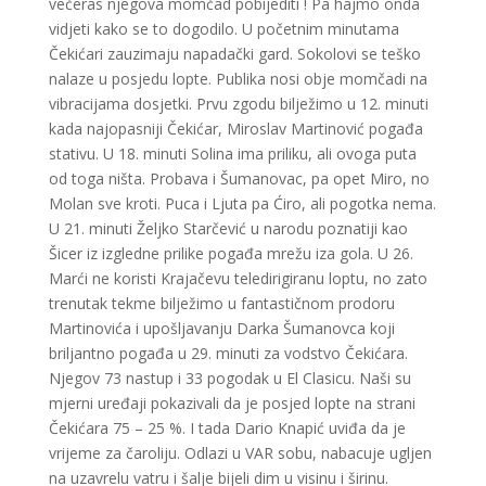
večeras njegova momčad pobijediti ! Pa hajmo onda
vidjeti kako se to dogodilo. U početnim minutama
Čekićari zauzimaju napadački gard. Sokolovi se teško
nalaze u posjedu lopte. Publika nosi obje momčadi na
vibracijama dosjetki. Prvu zgodu bilježimo u 12. minuti
kada najopasniji Čekićar, Miroslav Martinović pogađa
stativu. U 18. minuti Solina ima priliku, ali ovoga puta
od toga ništa. Probava i Šumanovac, pa opet Miro, no
Molan sve kroti. Puca i Ljuta pa Ćiro, ali pogotka nema.
U 21. minuti Željko Starčević u narodu poznatiji kao
Šicer iz izgledne prilike pogađa mrežu iza gola. U 26.
Marći ne koristi Krajačevu teledirigiranu loptu, no zato
trenutak tekme bilježimo u fantastičnom prodoru
Martinovića i upošljavanju Darka Šumanovca koji
briljantno pogađa u 29. minuti za vodstvo Čekićara.
Njegov 73 nastup i 33 pogodak u El Clasicu. Naši su
mjerni uređaji pokazivali da je posjed lopte na strani
Čekićara 75 – 25 %. I tada Dario Knapić uviđa da je
vrijeme za čaroliju. Odlazi u VAR sobu, nabacuje ugljen
na uzavrelu vatru i šalje bijeli dim u visinu i širinu.