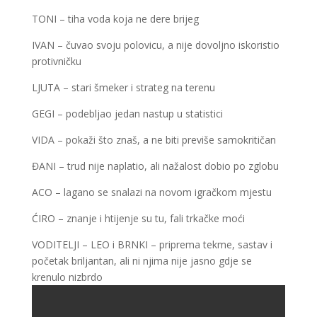
TONI – tiha voda koja ne dere brijeg
IVAN – čuvao svoju polovicu, a nije dovoljno iskoristio
protivničku
LJUTA – stari šmeker i strateg na terenu
GEGI – podebljao jedan nastup u statistici
VIDA – pokaži što znaš, a ne biti previše samokritičan
ĐANI – trud nije naplatio, ali nažalost dobio po zglobu
ACO – lagano se snalazi na novom igračkom mjestu
ĆIRO – znanje i htijenje su tu, fali trkačke moći
VODITELJI – LEO i BRNKI – priprema tekme, sastav i
početak briljantan, ali ni njima nije jasno gdje se
krenulo nizbrdo