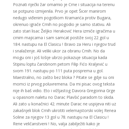
Poznati riječki žar omamio je Crne i situacija na terenu
se potpuno izmijenila. Prvo je opet Šicer manirom
nedugo viđenim pogotkom Kramarića protiv Bugara,
okrenuo igrače Crnih no pogodio je samo stativu. Ali
zato stari lisac Željko Heraković Hera izmiče igračima u
crnim majicama i sam samcat postiže svoj 22 gol u
184. nastupu na El Clasicu ! Bravo za Heru i njegov trud
i snalaženje. Ali veliki ukor za obranu Crnih. No da
mogu oni i još lošije ubrzo pokazuje situacija kada
Stipinu loptu čarobnom petom Filip Fićo Kraljević u
svom 191. nastupu po 111 puta posprema u gol.
Maestralno, no zašto bez bloka ? Pitate se gdje su oni
momci iz prvog poluvremena. Da mi pisac ovog teksta
nije ih baš vidio. Eto i vižljastog Davora Gregorina Grge
u opasnom naletu no Darac Plavšić paradom to skida.
Ali zato u konačnici 42. minute Darac ne uspijeva niti uz
zakašnjeli blok Crnih ukrotiti velemajstorski volej Renea
Soline za njegov 13 gol u 78. nastupu na El Clasicu !
Rene veličanstveni ! No, valja zabilježiti kako je