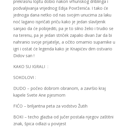
prekrasnu loptu dobio nakon vrhunskog driblinga i
podvaljivanja vrijednog Edija Povrženića. I tako će
jednoga dana netko od nas svojim unucima za laku
noć lagano ispričati priču kako je jedan slavljenik
sanjao da će pobijediti, pa je to silno želio i trudio se
na terenu, pa je jedan striček zapalio divan žar da bi
nahranio svoje prijatelje, a očito omamio suparnike u
igri i ostat će legenda kako je Knapićev dim ostvario
Didov san !
KAKO SU IGRALI :
SOKOLOVI :
DUDO – počeo dobrom obranom, a završio kraj
kapele Svete Ane pjesmom
FIĆO – briljantna peta za vodstvo Žutih
BOKI – techo glazba od jučer postala njegov zaštitni
znak, špica odlazi u povijest