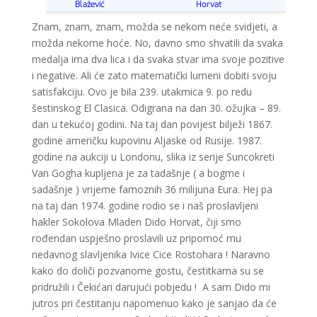
Znam, znam, znam, možda se nekom neće svidjeti, a
možda nekome hoće. No, davno smo shvatili da svaka
medalja ima dva lica i da svaka stvar ima svoje pozitive
i negative. Ali će zato matematički lumeni dobiti svoju
satisfakciju. Ovo je bila 239. utakmica 9. po redu
šestinskog El Clasica. Odigrana na dan 30. ožujka – 89.
dan u tekućoj godini. Na taj dan povijest bilježi 1867.
godine američku kupovinu Aljaske od Rusije. 1987.
godine na aukciji u Londonu, slika iz serije Suncokreti
Van Gogha kupljena je za tadašnje ( a bogme i
sadašnje ) vrijeme famoznih 36 milijuna Eura. Hej pa
na taj dan 1974. godine rodio se i naš proslavljeni
hakler Sokolova Mladen Dido Horvat, čiji smo
rođendan uspješno proslavili uz pripomoć mu
nedavnog slavljenika Ivice Cice Rostohara ! Naravno
kako do doliči pozvanome gostu, čestitkama su se
pridružili i Čekićari darujući pobjedu ! A sam Dido mi
jutros pri čestitanju napomenuo kako je sanjao da će