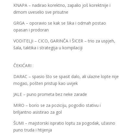
KNAPA – nadirao korektno, zapalio još korektnije i
dimom uveselio sve prisutne
GRGA – oporavio se kak se šika i odmah postao
opasan i prodoran
VODITELJI – CICO, GARINČA I ŠICER – trio za uspjeh,
šala, taktika i strategija u kompilaciji
ČEKIĆARI :
DARAC – spasio što se spasit dalo, ali ulazne lopte nije
mogao, pošten pristup kao uvijek
JALE – puno prometa bez neke zarade
MIRO – borio se za poziciju, pogodio stativu i
briljantno asistirao za gol
ŠUMI – majstorski ispratio loptu za pogodak, užasno
puno truda i htijenja