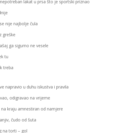
 nepotreban lakat u prsa što je sportski priznao
dnije
e nije najbolje čula
z greške
ašaj ga sigurno ne vesele
ek tu
ak treba
ve napravio u duhu iskustva i pravila
vao, odigravao na vrijeme
 na kraju amnestiran od namjere
anjiv, čudo od šuta
 na torti – gol