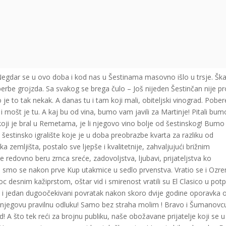
egdar se u ovo doba i kod nas u Šestinama masovno išlo u trsje. Ška
berbe grojzda. Sa svakog se brega čulo – Još nijeden Šestinčan nije pr
o je to tak nekak. A danas tu i tam koji mali, obiteljski vinograd. Pobe
i mošt je tu. A kaj bu od vina, bumo vam javili za Martinje! Pitali bumo
ji je bral u Remetama, je li njegovo vino bolje od šestinskog! Bumo
o šestinsko igralište koje je u doba preobrazbe kvarta za razliku od
zemljišta, postalo sve ljepše i kvalitetnije, zahvaljujući brižnim
redovno beru zrnca sreće, zadovoljstva, ljubavi, prijateljstva ko
 smo se nakon prve Kup utakmice u sedlo prvenstva. Vratio se i Ozre
c desnim kažiprstom, oštar vid i smirenost vratili su El Clasico u pot
žimo i jedan dugoočekivani povratak nakon skoro dvije godine oporavka 
 i njegovu pravilnu odluku! Samo bez straha molim ! Bravo i Šumanovc
d! A što tek reći za brojnu publiku, naše obožavane prijatelje koji se u