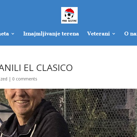
eta
Iznajmljivanje terena
Veterani
O n
ANILI EL CLASICO
ized
|
0 comments