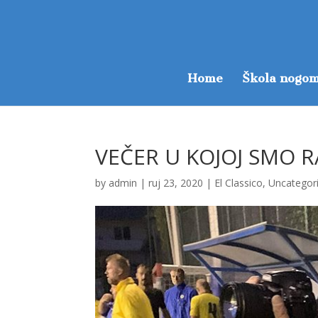
Home
Škola nogom
VEČER U KOJOJ SMO R
by
admin
|
ruj 23, 2020
|
El Classico
,
Uncategor