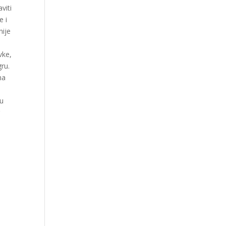
viti
e i
nije
vke,
gru.
ma
ču
r