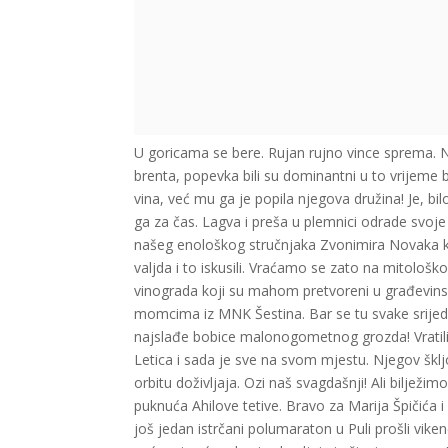
U goricama se bere. Rujan rujno vince sprema. N
brenta, popevka bili su dominantni u to vrijeme 
vina, već mu ga je popila njegova družina! Je, bil
ga za čas. Lagva i preša u plemnici odrade svoje 
našeg enološkog stručnjaka Zvonimira Novaka ko
valjda i to iskusili. Vraćamo se zato na mitološk
vinograda koji su mahom pretvoreni u građevinska 
momcima iz MNK Šestina. Bar se tu svake srijede 
najslađe bobice malonogometnog grozda! Vratili
Letica i sada je sve na svom mjestu. Njegov škljo
orbitu doživljaja. Ozi naš svagdašnji! Ali bilje
puknuća Ahilove tetive. Bravo za Marija Špičića
još jedan istrčani polumaraton u Puli prošli viken