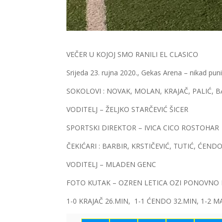
VEČER U KOJOJ SMO
Srijeda 23. rujna 2020., Gekas Arena – nikad pun
SOKOLOVI : NOVAK, MOLAN, KRAJAČ, PALIĆ, BA
VODITELJ – ŽELJKO STARČEVIĆ ŠICER
SPORTSKI DIREKTOR – IVICA CICO ROSTOHAR
ČEKIĆARI : BARBIR, KRSTIČEVIĆ, TUTIĆ, ĆEN
VODITELJ – MLADEN GENC
FOTO KUTAK – OZREN LETICA OZI PONOVNO
1-0 KRAJAČ 26.MIN, 1-1 ĆENDO 32.MIN, 1-2 MA