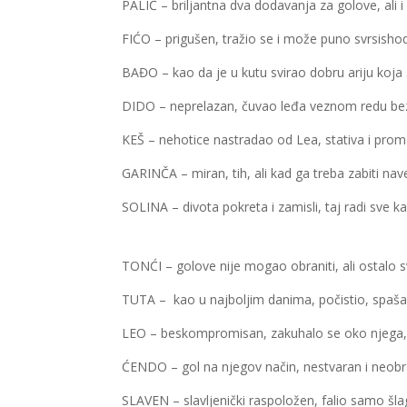
PALIĆ – briljantna dva dodavanja za golove, ali i
FIĆO – prigušen, tražio se i može puno svrsisho
BAĐO – kao da je u kutu svirao dobru ariju koja s
DIDO – neprelazan, čuvao leđa veznom redu be
KEŠ – nehotice nastradao od Lea, stativa i prom
GARINČA – miran, tih, ali kad ga treba zabiti nav
SOLINA – divota pokreta i zamisli, taj radi sve k
TONĆI – golove nije mogao obraniti, ali ostalo s
TUTA – kao u najboljim danima, počistio, spaša
LEO – beskompromisan, zakuhalo se oko njega,
ĆENDO – gol na njegov način, nestvaran i neobr
SLAVEN – slavljenički raspoložen, falio samo šlag