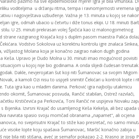
 Naravno pazimo na sve epidemiološke mjere! Igra je bila vrhunska. D
riliku voditeljima u držanju ritma, tempa i ravnomjernosti vremena i
a stativu i nagovještava uzbuđenje. Važna je 13. minuta u kojoj se nako
eljan igre, odmah ubacio u četvrtu i diže tonus ekipi. U 18. minuti Barb
 stilu. U 25. minuti prekrasan volej Špičića kao iz malonogometnog
 od strane razigranog Krajača koji s duplim pasom maestra Palića dolaz
 Čekićara. Vodstvo Sokolova uz korektnu kontrolu igre znalaca Sinkea,
a, vižljastog Molana koja je konačno zaigrao nakon dugih godina
elja Keša. Upravo je Dudo Molna u 30. minuti imao mogućnost povisiti
 situacijom u kojoj nije bio godinama. A onda slijedi čudesan trenutak
odak. Dakle, nevjerojatan šut koji niti Šumanovac sa svojim Migom
Novak, a kamoli Ozi nisu to uspjeli snimiti! Čekićari u kontroli lopte i r
ve. Tuta igra kao u mladim danima. Perković igra najbolju utakmicu
Ćendo okomit, Šumanovac posvuda, Rančić stabilan, Ostrež razvlači,
 začetku Krstičevića pa Perkovića, Toni Rančić ne uspijeva Novaku zapa
i s Bijenika. Izvrsni Krajač do usamljenog Keša Kekelja, ali bez upada 
u dva navrata spasio svoju momčad obranama „napamet“, ali ocjena
umanovca, no sveprisutni Krajač to stiže kao presretač, no samo minut
guće visoke lopte koju spašava Šumanovac, Maršić konačno zabija u
 nije bila niti stišana, aveć je semafor pokazao 2-2. Krasno je Josip P