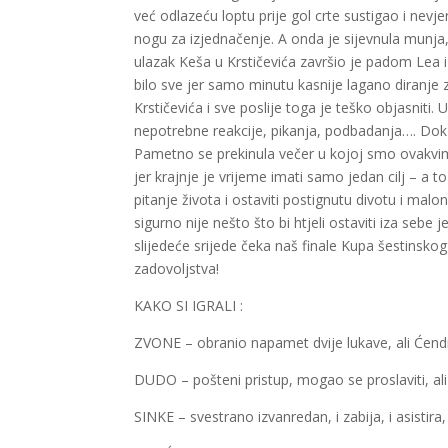
već odlazeću loptu prije gol crte sustigao i nevj
nogu za izjednačenje. A onda je sijevnula munja
ulazak Keša u Krstičevića završio je padom Lea
bilo sve jer samo minutu kasnije lagano diranje 
Krstičevića i sve poslije toga je teško objasniti
nepotrebne reakcije, pikanja, podbadanja…. Dok Š
Pametno se prekinula večer u kojoj smo ovakvi
jer krajnje je vrijeme imati samo jedan cilj – a to je
pitanje života i ostaviti postignutu divotu i mal
sigurno nije nešto što bi htjeli ostaviti iza seb
slijedeće srijede čeka naš finale Kupa šestinsk
zadovoljstva!
KAKO SI IGRALI :
ZVONE – obranio napamet dvije lukave, ali Ćendi
DUDO – pošteni pristup, mogao se proslaviti, ali
SINKE – svestrano izvanredan, i zabija, i asistira,