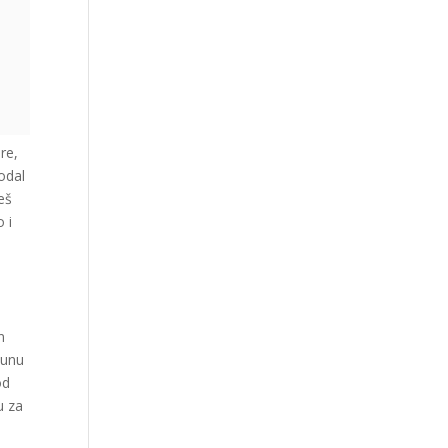
re,
odal
reš
 i
n
punu
od
u za