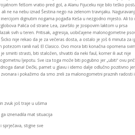
erojatnom felšom vratio pred gol, a Alanu Fijuceku nije bilo teško posta
, ali ne na nebu iznad Šestina nego na zelenom travnjaku. Naguravanj
 i inercijom dignutim nogama pogađa Keša u nezgodno mjesto. Ali to 
zglobova Palića od strane Lea, završilo je Josipovim laktom u prsa
. Ulazak svih u teren. Pritisak, agresija, uobičajene malonogometne pso
icko nije rekao da je za večeras dosta, a ostalo je još 6 minuta za i
m potezom ranili naš El Clasico. Ovo mora biti konačna opomena svi
 smiriti strasti, biti staložen, shvatiti da neki faul, korner ili aut nije
onogometnu ljepotu. Sve iza toga može biti pogubno jer „ubiti“ ovu pri
e jednoga dana! Dečki, pamet u glavu i idemo dalje odlučno pozitivno je
og zvonara i pokažimo da smo zreli za malonogometni praznih radosti i
n zvuk još traje u ušima
 ga iznenadila mat situacija
 i sprječava, stigne sve