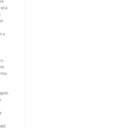
va
grača
n
ir
i u
 u
 ne
itma.
priti
u
a
alić