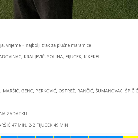
 RANILI EL CLASICO
ija, vrijeme – najbolji zrak za plućne maramice
DOVINAC, KRALJEVIĆ, SOLINA, FIJUCEK, K:KEKELJ
DO, MARŠIĆ, GENC, PERKOVIĆ, OSTREŽ, RANČIĆ, ŠUMANOVAC, ŠPIČI
 NA ZADATKU
RŠIĆ 47.MIN, 2-2 FIJUCEK 49.MIN