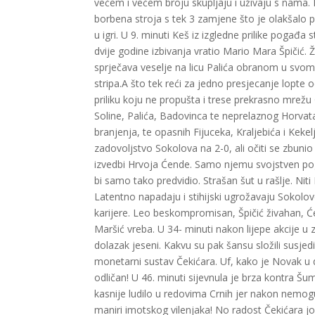
većem i većem broju skupljaju i uživaju s nama.
borbena stroja s tek 3 zamjene što je olakšalo p
u igri. U 9. minuti Keš iz izgledne prilike pogađ
dvije godine izbivanja vratio Mario Mara Špičić. Ž
sprječava veselje na licu Palića obranom u svom
stripa.A što tek reći za jedno presjecanje lopte
priliku koju ne propušta i trese prekrasno mrežu
Soline, Palića, Badovinca te neprelaznog Horvat
branjenja, te opasnih Fijuceka, Kraljebića i Kek
zadovoljstvo Sokolova na 2-0, ali očiti se zbunio
izvedbi Hrvoja Ćende. Samo njemu svojstven pog
bi samo tako predvidio. Strašan šut u rašlje. Niti 
Latentno napadaju i stihijski ugrožavaju Sokolo
karijere. Leo beskompromisan, Špičić živahan, 
Maršić vreba. U 34- minuti nakon lijepe akcije u
dolazak jeseni. Kakvu su pak šansu složili susjed
monetarni sustav Čekićara. Uf, kako je Novak 
odličan! U 46. minuti sijevnula je brza kontra Š
kasnije ludilo u redovima Crnih jer nakon nemo
maniri imotskog vilenjaka! No radost Čekićara još