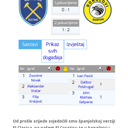
Od prošle srijede svjedočili smo španjolskoj verziji
El Clasica, pa našem El Croaticu te u konačnici i