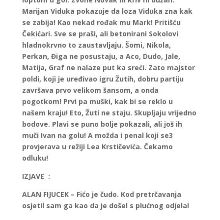
Marijan Viduka pokazuje da loza Viduka zna kak
se zabija! Kao nekad rođak mu Mark! Pritišću
Čekićari. Sve se praši, ali betonirani Sokolovi
hladnokrvno to zaustavljaju. Šomi, Nikola,
Perkan, Điga ne posustaju, a Aco, Dudo, Jale,
Matija, Graf ne nalaze put ka sreći. Zato majstor
poldi, koji je uređivao igru Žutih, dobru partiju
završava prvo velikom šansom, a onda
pogotkom! Prvi pa muški, kak bi se reklo u
našem kraju! Eto, Žuti ne staju. Skupljaju vrijedno
bodove. Plavi se puno bolje pokazali, ali još ih
muči Ivan na golu! A možda i penal koji se3
provjerava u režiji Lea Krstičevića. Čekamo
odluku!
IZJAVE :
ALAN FIJUCEK – Fićo je čudo. Kod pretrčavanja
osjetil sam ga kao da je došel s plućnog odjela!