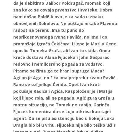
da je debitirao Dalibor Poldrugač, momak koji
zna kako se osvaja prvenstvo Hrvatske. Dobro
nam došao Poldi! A ova je za sada u znaku
obnovljenih Sokolova. Ne puštaju nikako Plavima
radost na terenu. Ima tu puno do
neprikosnovenoga Ivana Pavlića, no ima i do
promašaja igrača Čekićara. Lijepo je Matija Genc
uposlio Tomeka Grafa, ali Ivan to skida. Onda
kreće dostava Alana Fijuceka i John Gašparac
redovno i nemilosrdno pogađa za vodstvo.
Pitamo se čime ga to hrani supruga Maca?
Agilan je Aga, no Fića ima prepreku zvanu Pavlić.
Rano se ozlijeđuje Ćendo. Opet Ivan kroti
pokušaje Radića i Agića. Raspoloženi je i Matija
koji lijepo rola, ali ne pogađa. Agić gura Grafa u
matnu situaciju, no Tomek ne zabija. Garinča
Fijucek komentira da se Lujo otkriva kao tajni
agent. Da se pišu asistenciju kao u hokeju Luka
Dragia bio bi u vrhu. Fijuceku nije bilo teško ući s
loptom u gol. Zvone Novak ni kriv ni dužan.