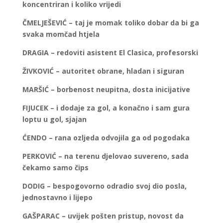
koncentriran i koliko vrijedi
ČMELJEŠEVIĆ – taj je momak toliko dobar da bi ga
svaka momčad htjela
DRAGIA – redoviti asistent El Clasica, profesorski
ŽIVKOVIĆ – autoritet obrane, hladan i siguran
MARŠIĆ – borbenost neupitna, dosta inicijative
FIJUCEK – i dodaje za gol, a konačno i sam gura
loptu u gol, sjajan
ĆENDO – rana ozljeda odvojila ga od pogodaka
PERKOVIĆ – na terenu djelovao suvereno, sada
čekamo samo čips
DODIG – bespogovorno odradio svoj dio posla,
jednostavno i lijepo
GAŠPARAC – uvijek pošten pristup, novost da