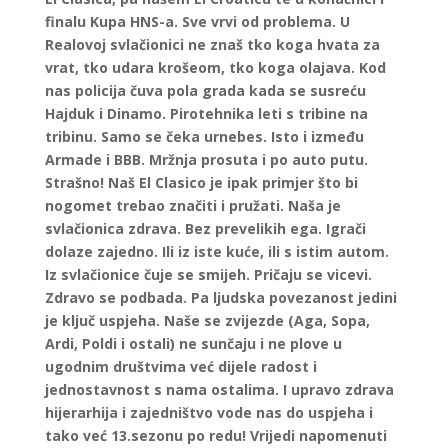
finalu Kupa HNS-a. Sve vrvi od problema. U
Realovoj svlačionici ne znaš tko koga hvata za
vrat, tko udara krošeom, tko koga olajava. Kod
nas policija čuva pola grada kada se susreću
Hajduk i Dinamo. Pirotehnika leti s tribine na
tribinu. Samo se čeka urnebes. Isto i između
Armade i BBB. Mržnja prosuta i po auto putu.
Strašno! Naš El Clasico je ipak primjer što bi
nogomet trebao značiti i pružati. Naša je
svlačionica zdrava. Bez prevelikih ega. Igrači
dolaze zajedno. Ili iz iste kuće, ili s istim autom.
Iz svlačionice čuje se smijeh. Pričaju se vicevi.
Zdravo se podbada. Pa ljudska povezanost jedini
je ključ uspjeha. Naše se zvijezde (Aga, Sopa,
Ardi, Poldi i ostali) ne sunčaju i ne plove u
ugodnim društvima već dijele radost i
jednostavnost s nama ostalima. I upravo zdrava
hijerarhija i zajedništvo vode nas do uspjeha i
tako već 13.sezonu po redu! Vrijedi napomenuti