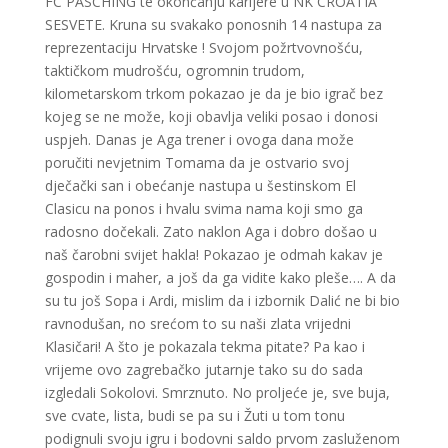
FC PASCHING te okončanju karijere u NK CROATIA
SESVETE. Kruna su svakako ponosnih 14 nastupa za
reprezentaciju Hrvatske ! Svojom požrtvovnošću,
taktičkom mudrošću, ogromnin trudom,
kilometarskom trkom pokazao je da je bio igrač bez
kojeg se ne može, koji obavlja veliki posao i donosi
uspjeh. Danas je Aga trener i ovoga dana može
poručiti nevjetnim Tomama da je ostvario svoj
dječački san i obećanje nastupa u šestinskom El
Clasicu na ponos i hvalu svima nama koji smo ga
radosno dočekali. Zato naklon Aga i dobro došao u
naš čarobni svijet hakla! Pokazao je odmah kakav je
gospodin i maher, a još da ga vidite kako pleše…. A da
su tu još Sopa i Ardi, mislim da i izbornik Dalić ne bi bio
ravnodušan, no srećom to su naši zlata vrijedni
Klasičari! A što je pokazala tekma pitate? Pa kao i
vrijeme ovo zagrebačko jutarnje tako su do sada
izgledali Sokolovi. Smrznuto. No proljeće je, sve buja,
sve cvate, lista, budi se pa su i Žuti u tom tonu
podignuli svoju igru i bodovni saldo prvom zasluženom