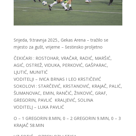
Srijeda, 9.travnja 2025., Gekas Arena – tražilo se
mjesto za gušt, vrijeme – šestinsko proljetno
ČEKIĆARI : ROSTOHAR, VRAČAR, RADIĆ, MARŠIĆ,
AGIĆ, OSTREŽ, VIDUKA, PERKOVIĆ, GAŠPARAC,
LJUTIĆ, MUNITIĆ
VODITELJI – IVICA BRNAS I LEO KRSTIČEVIĆ
SOKOLOVI : STARČEVIĆ, KRSTANOVIĆ, KRAJAČ, PALIĆ,
ŠUMANOVAC, EMIN, RANČIĆ, ŽIVKOVIĆ, GRAF,
GREGORIN, PAVLIĆ KRALJEVIĆ, SOLINA
VODITELJ – LUKA PAVLIĆ
O – 1 GREGORIN 8.MIN, 0 – 2 GREGORIN 9.MIN, 0 – 3
KRAJAČ 58.MIN