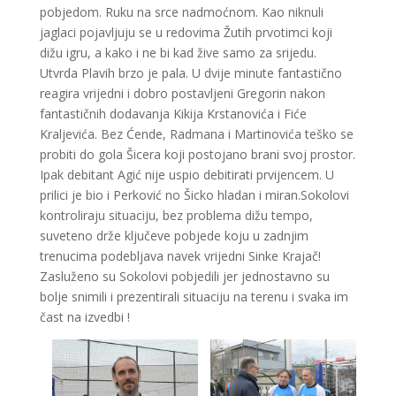
pobjedom. Ruku na srce nadmoćnom. Kao niknuli
jaglaci pojavljuju se u redovima Žutih prvotimci koji
dižu igru, a kako i ne bi kad žive samo za srijedu.
Utvrda Plavih brzo je pala. U dvije minute fantastično
reagira vrijedni i dobro postavljeni Gregorin nakon
fantastičnih dodavanja Kikija Krstanovića i Fiće
Kraljevića. Bez Ćende, Radmana i Martinovića teško se
probiti do gola Šicera koji postojano brani svoj prostor.
Ipak debitant Agić nije uspio debitirati prvijencem. U
prilici je bio i Perković no Šicko hladan i miran.Sokolovi
kontroliraju situaciju, bez problema dižu tempo,
suveteno drže ključeve pobjede koju u zadnjim
trenucima podebljava navek vrijedni Sinke Krajač!
Zasluženo su Sokolovi pobjedili jer jednostavno su
bolje snimili i prezentirali situaciju na terenu i svaka im
čast na izvedbi !