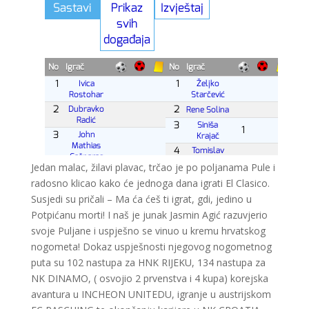
Jedan malac, žilavi plavac, trčao je po poljanama Pule i
radosno klicao kako će jednoga dana igrati El Clasico.
Susjedi su pričali – Ma ća ćeš ti igrat, gdi, jedino u
Potpićanu morti! I naš je junak Jasmin Agić razuvjerio
svoje Puljane i uspješno se vinuo u kremu hrvatskog
nogometa! Dokaz uspješnosti njegovog nogometnog
puta su 102 nastupa za HNK RIJEKU, 134 nastupa za
NK DINAMO, ( osvojio 2 prvenstva i 4 kupa) korejska
avantura u INCHEON UNITEDU, igranje u austrijskom