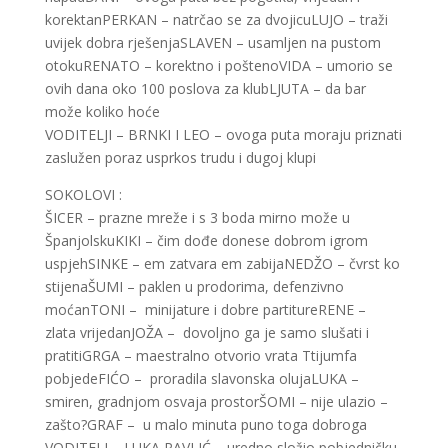
korektanPERKAN – natrčao se za dvojicuLUJO – traži
uvijek dobra rješenjaSLAVEN – usamljen na pustom
otokuRENATO – korektno i poštenoVIDA – umorio se
ovih dana oko 100 poslova za klubLJUTA – da bar
može koliko hoće
VODITELJI – BRNKI I LEO – ovoga puta moraju priznati
zaslužen poraz usprkos trudu i dugoj klupi
SOKOLOVI :
ŠICER – prazne mreže i s 3 boda mirno može u
ŠpanjolskuKIKI – čim dođe donese dobrom igrom
uspjehSINKE – em zatvara em zabijaNEDŽO – čvrst ko
stijenaŠUMI – paklen u prodorima, defenzivno
moćanTONI – minijature i dobre partitureRENE –
zlata vrijedanJOŽA – dovoljno ga je samo slušati i
pratitiGRGA – maestralno otvorio vrata Ttijumfa
pobjedeFIĆO – proradila slavonska olujaLUKA –
smiren, gradnjom osvaja prostorŠOMI – nije ulazio –
zašto?GRAF – u malo minuta puno toga dobroga
VODITELJ – LUKA PAVLIĆ – uredno složio pobjedničku