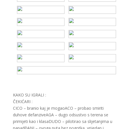
KAKO SU IGRALI :
ČEKIĆARI :
CICO – branio kaj je mogaoACO – probao smiriti
duhove defanziveAGA – dugo odsustvo s terena se
primijeti kao i klasaDUDO – pilotirao sa slijetanjima u
napadĐANI – ovoga puta bez pogotka, vrijedan i