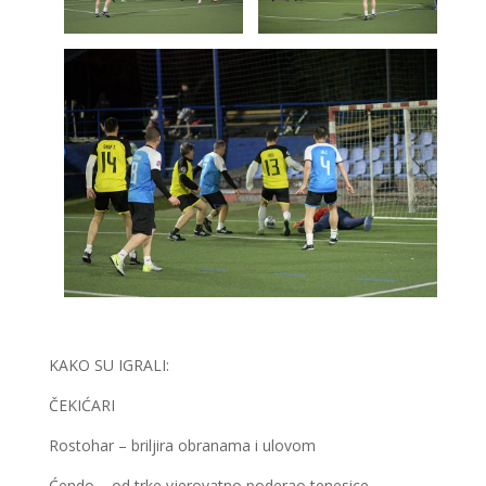
KAKO SU IGRALI:
ČEKIĆARI
Rostohar – briljira obranama i ulovom
Ćendo – od trke vjerovatno poderao tenesice