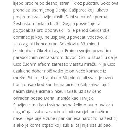
lijepo prodire po desnoj strani i kroz pukotinu Sokolova
pronalazi usamljenog Đanija Gašparca koji lukavo
posprema za slavlje plavih. Đani se okreće prema
Šestinskom prilazu br. 3 i Gegiju posvećuje taj
pogodak za brzi oporavak. To je period Čekićarske
dominacije koju ne uspjevaju povećati vodstvo, ali
zato agilni i koncetrirani Sokolovi u 33. minuti
izjednačuju. Okretni i agilni Emin u svojim poznatim
paraboličnim centaršutom dovodi Cicu u situaciju da je
Cico čudnim efeom zatresao vlastitu mrežu. Nije Cico
uzaludno dobar ribič vadio je on iveće komade iz
mreže. Bitka je trajala do 60 minute ali svaki je uzeo
bod i otišao kod Sandre na piće i roštilj zahvaljujući
našim slavljenicima Sinkeu i Grafu uz savršeno
odrađen posao Daria Knapića kao i uvijek.
Slavljenicima kao i svima nama želimo puno ovakvih
događaja i zato razvucimo ljudi osmijeh pokažimo
naše lijepe bijele zube i par karijesa naročito na šestici,
a ako je kome otpao koji zub ali taj nije uzalud pao.