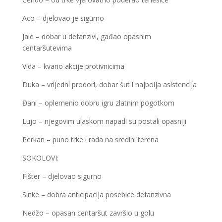
Aco – djelovao je sigurno
Jale – dobar u defanzivi, gađao opasnim
centaršutevima
Vida – kvario akcije protivnicima
Duka – vrijedni prodori, dobar šut i najbolja asistencija
Đani – oplemenio dobru igru zlatnim pogotkom
Lujo – njegovim ulaskom napadi su postali opasniji
Perkan – puno trke i rada na sredini terena
SOKOLOVI:
Fišter – djelovao sigurno
Sinke – dobra anticipacija posebice defanzivna
Nedžo – opasan centaršut završio u golu