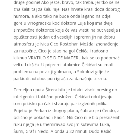
druge godine! Ako jeste, bravo, tak treba. Jer tko se ne
zna šaliti taj za šalu nije. Nas hrvate krasi doza dobrog
humora, a ako tako ne bude onda lagano na odjel
gore u Vinogradsku kod doktora Luje koji ima dvije
simpatične doktorice koje će vas vratiti na put veselja i
opuštenosti. Jedan od veselijih i spremnijih na dobru
atmosferu je Ivica Cico Rostohar. Možda iznenađenje
za nazočne, Cico je stao na gol Čekića i radosno
kliknuo VRATILO SE DITE MATERI, kak se to podomaći
veli u Lukšiću. U pripremi utakmice Čekićari su imali
problema na poziciji golmana, a Sokolovi gdje će
parkirati autobus pun igrača za današnju tekmu.
Temeljna uputa Šicera bila je totalni visoki presing no
inteligentni i taktično posloženi Čekićari odolijevaju
tom pritisku pa čak i stvaraju par izglednih prilika.
Prijetio je Perkan iz drugog plana, šutirao je i Ćendo, a
odlično je pokušao i Radić. Niti Cico nije bio prekriženih
ruku njega je uznemiravao svojim šutevima Luka,
Šumi, Graf i Neđo. A onda u 22 minuti Dudo Radić