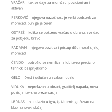
VRAČAR – tak se daje za momčad, pozicioniran i
aktivan
PERKOVIĆ – njegova nazočnost je veliki podstrek za
momčad, pun ga je teren
OSTREŽ – koliko se pošteno vraćao u obranu, sve dao
za pobjedu, bravo
RADMAN – njegova pozitiva i pristup dižu moral cijeloj
momčadi
ĆENDO – potrošio se nemilice, a lob izveo precizno i
tehnički besprijekorno
GELO – čvrst i odlučan u svakom duelu
VIDUKA – neprelazan u obrani, graditelj napada, nova
pozicija, izvrsna prezentacija
I.BRNAS – nije ulazio u igru, tj. izbornik ga čuvao na
klupi za svaki slučaj