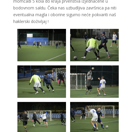
momčadi 5 kola do kraja prvenstva izjednačene u
bodovnom saldu. Čeka nas uzbudljiva završnica pa niti
eventualna magla i oborine sigurno neće pokvariti naš
haklerski doživljaj !