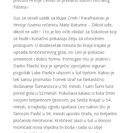
precizni Hrvoje Ćendo te prebacio lobom istrčalog
Fištera i
čuo se veseli usklik sa klupe Crnih ! Parafrazirao je
Hrvoje čuvenu rečenicu Mate Baturine – Dikod uđe,
dikod ne uđe ! I to je bio očiti okidač za Sokolove koji
se bude i konačno pokazuju želju za otvorenim
pristupom. U dvadesetak minuta do kraja trajala je
opsada Krstičevićevog gola, no Leo je pokazao
smirenost i dobru formu. Pomogao mu je znatno i
Darko Plavšić koji je spriječio vjerojatno siguran
pogodak Luke Pavliće ulazom u šut tijelom. Kakvu je
tek šansu promašio Tomek Graf na fantastično
dodavanje Šumanovca u 50. minuti. I sam Šumi tuče
pored gola u 52.minuti. Pokušava lukavu iz kuta Emin
svojom briljantnom ljevicom, pa Siniša Krajač u 54.
minuti, a najbolju zgodu spašava Leo nakon što je
famozni Pavlić u 56. minuti uposlio Grafa, no briljantni
pločanski mirotvorac Krstičević ulazi u šut u donosi
momčadi nova vrijedna tri boda i sada su obje