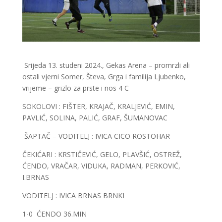
Srijeda 13. studeni 2024., Gekas Arena – promrzli ali
ostali vjerni Somer, Števa, Grga i familija Ljubenko,
vrijeme – grizlo za prste i nos 4 C
SOKOLOVI : FIŠTER, KRAJAČ, KRALJEVIĆ, EMIN,
PAVLIĆ, SOLINA, PALIĆ, GRAF, ŠUMANOVAC
ŠAPTAČ – VODITELJ : IVICA CICO ROSTOHAR
ČEKIĆARI : KRSTIČEVIĆ, GELO, PLAVŠIĆ, OSTREŽ,
ĆENDO, VRAČAR, VIDUKA, RADMAN, PERKOVIĆ,
I.BRNAS
VODITELJ : IVICA BRNAS BRNKI
1-0 ĆENDO 36.MIN