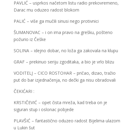
PAVLIĆ – usprkos načetom listu radio prekovremeno,
Darac mu oduzeo radost blokom
PALIĆ – više ga mučili sinusi nego protivnici
ŠUMANOVAC – i on ima pravo na grešku, pošteno
požurio iz Češke
SOLINA – idejno dobar, no loža ga zakovala na klupu
GRAF – prekinuo seriju zgoditaka, a bio je vrlo blizu
VODITELJ – CICO ROSTOHAR – pričao, dizao, tražio
put do bar izjednačenja, no dečki ga nisu obradovali
ČEKIĆARI :
KRSTIČEVIĆ – opet čista mreža, kad treba on je
siguran stup i oslonac pobjede
PLAVŠIĆ – fantastično oduzeo radost Bijelima ulazom
u Lukin šut