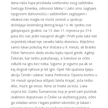
dana naša župa proslavila svetkovinu svog zaštitnika
Svetoga Emerika, odnosno Mirka ! I zato smo zagrijani
njegovom duhovnošću i zaštitničkim zagrljajem i
nikakva nas magla ne može omesti u spokoju
doživljaja šestinskog divnog kraja ! U 46. tjednu ove
galopirajuće godine, na 13. dan 11. mjeseca po 314.
puta eto nas jedni nasuprot drugih ! Prvih pola sata Vaš
izvjestitelj nikad nije zaradio lakšu dnevnicu. Bilježimo
samo lukav pokušaj Ace Vračara u 9. minuti, ali Branko
Fišter famozno skida visoku loptu ispod grede. Agilniji
Čekićari, bar nešto pokušavaju, a Sokolovi se očito
odlučili na igru bez rizika. Sigurno je sigurno pa ak se
kaj dogodi njihova je bit igre. Opet Fiki spašava lijepu
akciju Ćende i udarac Ivana Perkovića. Opasnu kontru u
34. minuti sprječava vižljasti Siniša Krajač. Joža teško
diše, muče ga sinusi. Rene se hvata za ložu. Luka
osjeća list. Darko Šumanovac koji je pred sam početak
utakmice doputovao iz Češke sa službenog puta, očito
ga svladao umor i lagani poklon iskoristio je lukavi i