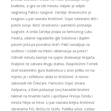
kvalitete, a igra se tek minutu. Valjalo je vidjeti
zaigranog Palića i njegove čarolije. Bravurozno je
reagirao u par navrata Krstičević. Sopić rutinirano drži i
potiče svoje. Ilečić strastveno i pametno postavlja
suigrače. A onda čarolija Josipa za famoznog Luku
Pavlića, udarne napadačke igle Sokolova i duplim
pasom Joža pa povratna Graf i Palić razvaljuje za
vodstvo ! Uzdah na tribini i aklamacija za potez !
Odmah minutu kasnije na sjajno dodavanje Krajača,
Kraljević ne zatvara drugu stativu. Raspoloženi Tomek
Graf izvanredno gura Badovinca u zicer priliku no na
mjestu je i refleksno skida to Krstičević. A nismo
zaboravili niti Čekićare. Famozno Sopić otvara
Gašparca, a Đani pokazuje svoj kanadski brušeni
talenat na hrvatski način i upošljava Hrvoja Ćendu i
mreža Fikija se trese. U par navrata briljira Krstičević
obranama Fići, Ilečiću te Grafu. Publika uživa. Uzdasi