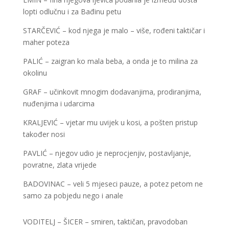
lopti odlučnu i za Bađinu petu
STARČEVIĆ – kod njega je malo – više, rođeni taktičar i
maher poteza
PALIĆ – zaigran ko mala beba, a onda je to milina za
okolinu
GRAF – učinkovit mnogim dodavanjima, prodiranjima,
nuđenjima i udarcima
KRALJEVIĆ – vjetar mu uvijek u kosi, a pošten pristup
također nosi
PAVLIĆ – njegov udio je neprocjenjiv, postavljanje,
povratne, zlata vrijede
BADOVINAC – veli 5 mjeseci pauze, a potez petom ne
samo za pobjedu nego i anale
VODITELJ – ŠICER – smiren, taktičan, pravodoban