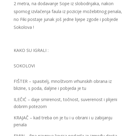
2 metra, na dodavanje Sope iz slobodnjaka, nakon
spornog izvlačenja faula iz pozicije možebitnog penala,
no Fiki postaje junak još jedne lijepe zgode i pobjede
Sokolova !
KAKO SU IGRALI :
SOKOLOVI
FIŠTER – spasitelj, mnoštvom vrhunskih obrana iz
blizine, s poda, daljine i pobjeda je tu
ILEČIĆ – daje smirenost, točnost, suverenost i plijeni
dobrim potezom
KRAJAČ – kad treba on je tu i u obrani i u zabijanju
penala
EMIN – fina njegova ljevica podarila je između dosta