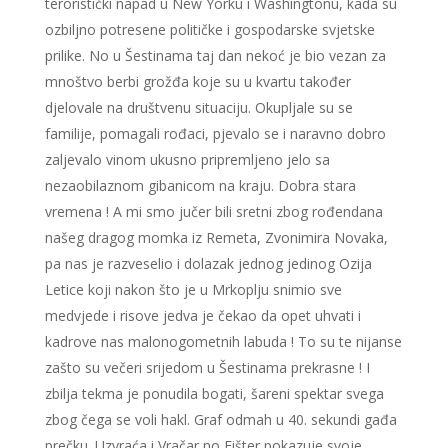
teroristički napad u New Yorku i Washingtonu, kada su
ozbiljno potresene političke i gospodarske svjetske
prilike. No u Šestinama taj dan nekoć je bio vezan za
mnoštvo berbi grožđa koje su u kvartu također
djelovale na društvenu situaciju. Okupljale su se
familije, pomagali rođaci, pjevalo se i naravno dobro
zaljevalo vinom ukusno pripremljeno jelo sa
nezaobilaznom gibanicom na kraju. Dobra stara
vremena ! A mi smo jučer bili sretni zbog rođendana
našeg dragog momka iz Remeta, Zvonimira Novaka,
pa nas je razveselio i dolazak jednog jedinog Ozija
Letice koji nakon što je u Mrkoplju snimio sve
medvjede i risove jedva je čekao da opet uhvati i
kadrove nas malonogometnih labuda ! To su te nijanse
zašto su večeri srijedom u Šestinama prekrasne ! I
zbilja tekma je ponudila bogati, šareni spektar svega
zbog čega se voli hakl. Graf odmah u 40. sekundi gađa
prečku. Uzvraća i Vračar no Fišter pokazuje svoje