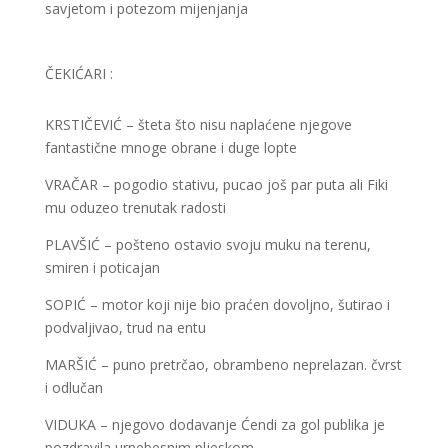
savjetom i potezom mijenjanja
ČEKIĆARI :
KRSTIČEVIĆ – šteta što nisu naplaćene njegove
fantastične mnoge obrane i duge lopte
VRAČAR – pogodio stativu, pucao još par puta ali Fiki
mu oduzeo trenutak radosti
PLAVŠIĆ – pošteno ostavio svoju muku na terenu,
smiren i poticajan
SOPIĆ – motor koji nije bio praćen dovoljno, šutirao i
podvaljivao, trud na entu
MARŠIĆ – puno pretrčao, obrambeno neprelazan. čvrst
i odlučan
VIDUKA – njegovo dodavanje Ćendi za gol publika je
pozdravila urnebesnim pljeskom