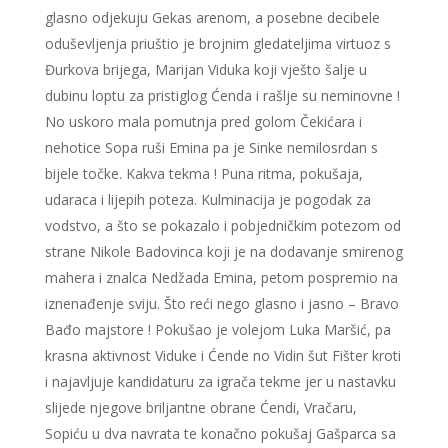
glasno odjekuju Gekas arenom, a posebne decibele
oduševljenja priuštio je brojnim gledateljima virtuoz s
Đurkova brijega, Marijan Viduka koji vješto šalje u
dubinu loptu za pristiglog Ćenda i rašlje su neminovne !
No uskoro mala pomutnja pred golom Čekićara i
nehotice Sopa ruši Emina pa je Sinke nemilosrdan s
bijele točke. Kakva tekma ! Puna ritma, pokušaja,
udaraca i lijepih poteza. Kulminacija je pogodak za
vodstvo, a što se pokazalo i pobjedničkim potezom od
strane Nikole Badovinca koji je na dodavanje smirenog
mahera i znalca Nedžada Emina, petom pospremio na
iznenađenje sviju. Što reći nego glasno i jasno – Bravo
Bađo majstore ! Pokušao je volejom Luka Maršić, pa
krasna aktivnost Viduke i Ćende no Vidin šut Fišter kroti
i najavljuje kandidaturu za igrača tekme jer u nastavku
slijede njegove briljantne obrane Ćendi, Vračaru,
Sopiću u dva navrata te konačno pokušaj Gašparca sa