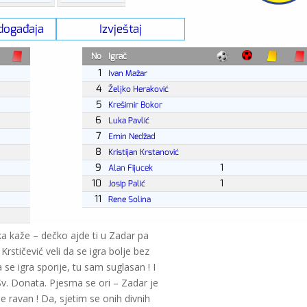
uka kaže – dečko ajde ti u Zadar pa
rstičević veli da se igra bolje bez
e igra sporije, tu sam suglasan ! I
 Sv. Donata. Pjesma se ori – Zadar je
je ravan ! Da, sjetim se onih divnih