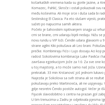
košarkaških vremena kada su gorile Jazine, a Kre
Komazec, Pahlić, Skroče i ostali pokazivali svu 
među koševima. Ali moje srce i duša sada bi rado 
šestinskog El Clasica. Pa eto slušam vijesti, pr
sažeti po napucima samih aktera.
Počelo je šahovskim ispitivanjem snaga uz vrhun
crni se brane, crni udaraju bijeli nedaju. Nižu se p
novu rundu u VIP loži. Ćendin udara glavaom u 9
strane agilni Kiki pokušava ali Leo brani. Pokušav
prečke. Kombiniraju Fićo i Lujo dooaju Aci koji 
radost Sokolovima kombinacija Luke Pavlića i ha
završava egzekucijom Jože za 1:0. Za sve one koji
u toj majstoriji, a to može samo naš Joža. Uzvra
prekratak. 33 min Krstanović još jednom lukavo p
Najezda je Sokolova sa svih strana ali se reultat
pokušavaju preko Martinovića, ali ne uspjevaju. 
gdje nesretni Ćendo postiže autogol. Večer je iš
Fijucek slavodobitno s centra na prazan gol zabij
U tim trenucima u Zadru je odjekivala pjesma Igra
preporučam posjetiteljima i igračima da kliču El C