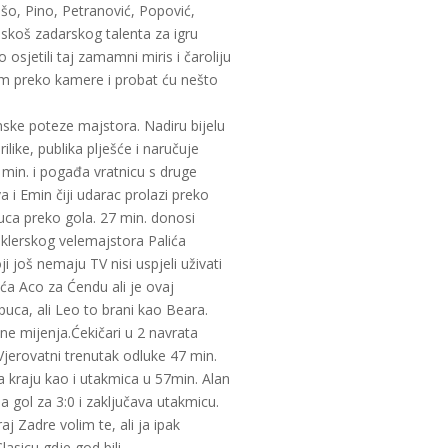
šo, Pino, Petranović, Popović,
raskoš zadarskog talenta za igru
osjetili taj zamamni miris i čaroliju
atim preko kamere i probat ću nešto
ske poteze majstora. Nadiru bijelu
rilike, publika plješće i naručuje
 min. i pogađa vratnicu s druge
a i Emin čiji udarac prolazi preko
puca preko gola. 27 min. donosi
klerskog velemajstora Palića
 još nemaju TV nisi uspjeli uživati
ća Aco za Ćendu ali je ovaj
uca, ali Leo to brani kao Beara.
 ne mijenja.Ćekičari u 2 navrata
Vjerovatni trenutak odluke 47 min.
la kraju kao i utakmica u 57min. Alan
a gol za 3:0 i zaključava utakmicu.
j Zadre volim te, ali ja ipak
lasicu gdje god bili.