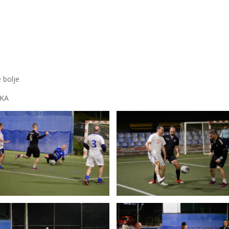
 bolje
UKA