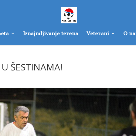
eta
Iznajmljivanje terena
Veterani
O n
 U ŠESTINAMA!