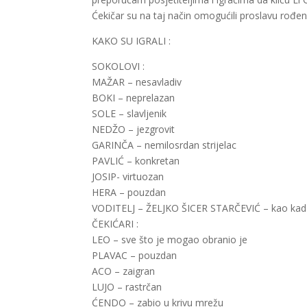
Ćekičar su na taj način omogućili proslavu rođ
KAKO SU IGRALI :
SOKOLOVI :
MAŽAR – nesavladiv
BOKI – neprelazan
SOLE – slavljenik
NEDŽO – jezgrovit
GARINČA – nemilosrdan strijelac
PAVLIĆ – konkretan
JOSIP- virtuozan
HERA – pouzdan
VODITELJ – ŽELJKO ŠICER STARČEVIĆ – kao kad 
ČEKIĆARI :
LEO – sve što je mogao obranio je
PLAVAC – pouzdan
ACO – zaigran
LUJO – rastrčan
ĆENDO – zabio u krivu mrežu