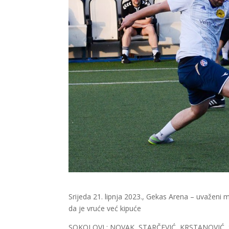
Srijeda 21. lipnja 2023., Gekas Arena – uvaženi m
da je vruće već kipuće
SOKOLOVI : NOVAK, STARČEVIĆ, KRSTANOVIĆ,