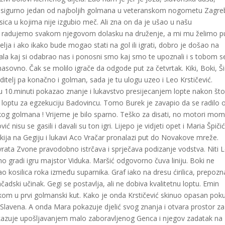
nda sigurno jedan od najboljih golmana u veteranskom nogometu Zagre
ica u kojima nije izgubio meč. Ali zna on da je ušao u našu
se radujemo svakom njegovom dolasku na druženje, a mi mu želimo 
elja i ako ikako bude mogao stati na gol ili igrati, dobro je došao na
hvala kaj si odabrao nas i ponosni smo kaj smo te upoznali i s tobom s
o masovno. Čak se molilo igrače da odgode put za četvrtak. Kiki, Boki, Š
 voditelj pa konačno i golman, sada je tu ulogu uzeo i Leo Krstičević.
u 10.minuti pokazao znanje i lukavstvo presijecanjem lopte nakon što
 loptu za egzekuciju Badovincu. Tomo Burek je zavapio da se radilo 
kog golmana ! Vrijeme je bilo sparno. Teško za disati, no motori mom
 nisu se gasili i davali su ton igri. Lijepo je vidjeti opet i Maria Špiči
Kikija na Gegiju i lukavi Aco Vračar pronalazi put do Novakove mreže.
vrata Zvone pravodobno istrčava i sprječava podizanje vodstva. Niti 
o gradi igru majstor Viduka. Maršić odgovorno čuva liniju. Boki ne
o kosilica roka između suparnika. Graf iako na dresu ćirilica, prepozn
čadski učinak. Gegi se postavlja, ali ne dobiva kvalitetnu loptu. Emin
kom u prvi golmanski kut. Kako je onda Krstičević skinuo opasan pok
 Slavena. A onda Mara pokazuje djelić svog znanja i otvara prostor za
okazuje upošljavanjem malo zaboravljenog Genca i njegov zadatak na