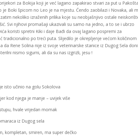
i prijekori za Bokija koji je već lagano zapakirao stvari za put u Pakošt
 je Boki špicom no Leo je na mjestu. Ćendo zaobilazi i Novaka, ali 
atim nekoliko izraženih prilika koje su neobjašnjivo ostale neiskorišt
ić. Svi njihovi promašaji ukazivali su samo na jedno, a to se i ubrzo
ića koristi spretni Kiki i daje Bađi da ovaj lagano pospremi za
eć tradicionalno po treći puta. Slijedilo je okrepljenje većom količinom
dna da Rene Solina nije iz svoje veterinarske stanice iz Dugog Sela don
sterilni nismo sigurni, ali da su nas izgrizli, jesu !
e isto učinio na golu Sokolova
er kod njega je manje – uvijek više
ristupu, hvale vrijedan momak
komaraca iz Dugog sela
žen, kompletan, smiren, ma super dečko