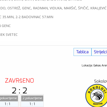
ENDO, OSTREŽ, GENC, RADMAN, VIDUKA, MARŠIĆ, ŠPIČIĆ, KRALJE
NC 35.MIN, 2-2 BADOVINAC 57.MIN
N GENC
REK SVETEC