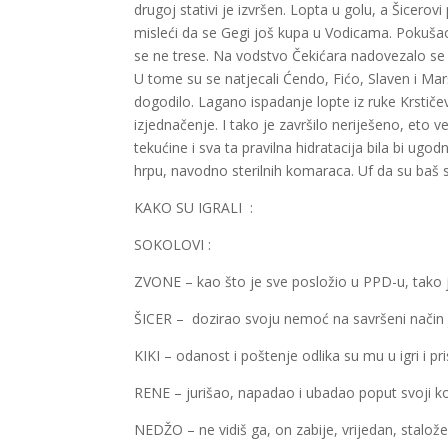
drugoj stativi je izvršen. Lopta u golu, a Šicerov
misleći da se Gegi još kupa u Vodicama. Pokušao
se ne trese. Na vodstvo Čekićara nadovezalo se z
U tome su se natjecali Ćendo, Fićo, Slaven i Marš
dogodilo. Lagano ispadanje lopte iz ruke Krstičev
izjednačenje. I tako je završilo neriješeno, eto v
tekućine i sva ta pravilna hidratacija bila bi ugo
hrpu, navodno sterilnih komaraca. Uf da su baš 
KAKO SU IGRALI :
SOKOLOVI :
ZVONE – kao što je sve posložio u PPD-u, tako j
ŠICER – dozirao svoju nemoć na savršeni način j
KIKI – odanost i poštenje odlika su mu u igri i p
RENE – jurišao, napadao i ubadao poput svoji 
NEDŽO – ne vidiš ga, on zabije, vrijedan, stalo