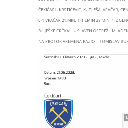
ČEKIĆARI : KRSTIČEVIĆ, KUTLEŠA, VRAČAR, Ć
0-1 VRAČAR 21.MIN, 1-1 EMIN 29.MIN, 1-2 GE
BILJEŠKE ČRČKALI – SLAVEN OSTREŽ I MLADE
NA PROTOK VREMENA PAZIO – TOMISLAV BU