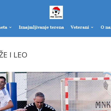
eta
Iznajmljivanje terena
Veterani
O n
E I LEO