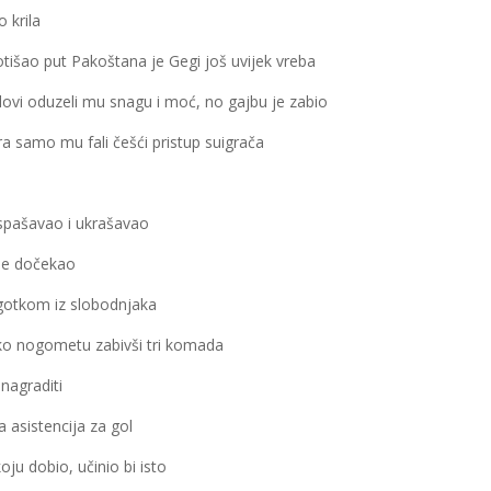
 krila
otišao put Pakoštana je Gegi još uvijek vreba
lovi oduzeli mu snagu i moć, no gajbu je zabio
ra samo mu fali češći pristup suigrača
 spašavao i ukrašavao
ije dočekao
ogotkom iz slobodnjaka
iko nogometu zabivši tri komada
nagraditi
 asistencija za gol
oju dobio, učinio bi isto