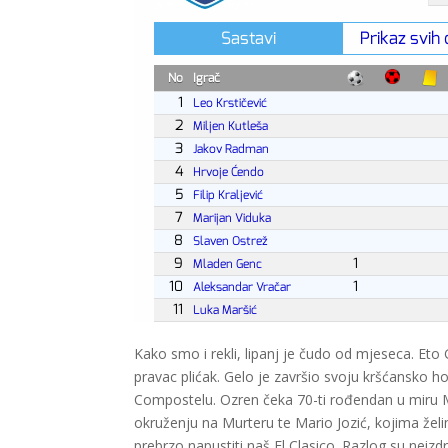
Kako smo i rekli, lipanj je čudo od mjeseca. Eto
pravac plićak. Gelo je završio svoju kršćansko h
Compostelu. Ozren čeka 70-ti rođendan u miru Mr
okruženju na Murteru te Mario Jozić, kojima želim
prebrzo napustiti naš El Clasico. Razlog su neizd