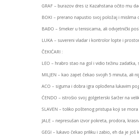
GRAF – burazov dres iz Kazahstana očito mu dao
BOKI – prerano napustio svoj položaj i mislima 
BAĐO – šmeker u tenisicama, ali odvjetnički pos
LUKA – suvereni vladar i kontrolor lopte i prosto
ČEKIĆARI :
LEO – hrabro stao na gol i vidio težinu zadatka,
MILJEN – kao zapet čekao svojih 5 minuta, ali n
ACO – sigurna i dobra igra oplođena lukavim p
ĆENDO – istrošio svoj golgeterski šaržer na vel
SLAVEN – toliko poštenog pristupa koji se mora 
JALE – nepresušan izvor pokreta, prodora, krasna
GEGI – lukavo čekao priliku i zabio, eh da je još k