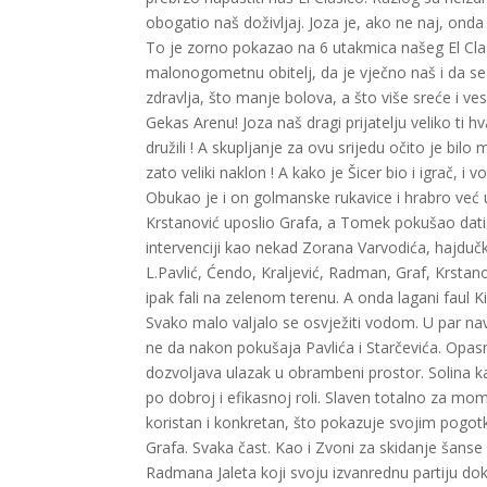
obogatio naš doživljaj. Joza je, ako ne naj, o
To je zorno pokazao na 6 utakmica našeg El Clas
malonogometnu obitelj, da je vječno naš i da 
zdravlja, što manje bolova, a što više sreće i ves
Gekas Arenu! Joza naš dragi prijatelju veliko ti 
družili ! A skupljanje za ovu srijedu očito je bil
zato veliki naklon ! A kako je Šicer bio i igrač, i
Obukao je i on golmanske rukavice i hrabro već 
Krstanović uposlio Grafa, a Tomek pokušao dati
intervenciji kao nekad Zorana Varvodića, hajduč
L.Pavlić, Ćendo, Kraljević, Radman, Graf, Krstanović
ipak fali na zelenom terenu. A onda lagani faul 
Svako malo valjalo se osvježiti vodom. U par na
ne da nakon pokušaja Pavlića i Starčevića. Opasn
dozvoljava ulazak u obrambeni prostor. Solina ka
po dobroj i efikasnoj roli. Slaven totalno za mom
koristan i konkretan, što pokazuje svojim pogot
Grafa. Svaka čast. Kao i Zvoni za skidanje šanse
Radmana Jaleta koji svoju izvanrednu partiju d