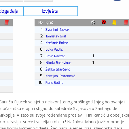
 Garinča Fijucek se sjetio neiskorištenog prošlogodišnjeg bolovanja i
odočasničku etapu i stigao do katedrale Sv.Jakova u Santiagu de
koplja. A zato su svoje rođendane proslavili Tini Rančić u obiteljsk
o zdravlja, sreće i veselja u obilju ! Nažalost Mario Jozić morao je
rživi bolovi kičmenog dijela. Žao nam je jer je Joza, slavonska duša,