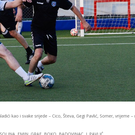
ladići kao i svake srijede – Cico, Števa, Gegi Pavlić, Somer, vrijeme –
 SOLINA, EMIN, GRAF, BOKO, BADOVINAC, L.PAVLIĆ