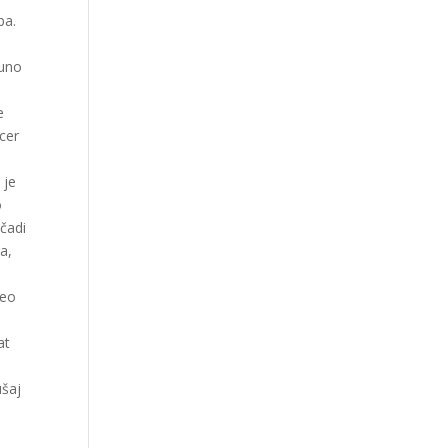
ba.
puno
e
icer
 je
o
čadi
ća,
Leo
at
ušaj