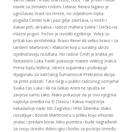
navek sa ženskim rodom. Udarac Renea lagano je
ugrožavao hrast iza mreže, no odjednom lopta
pogađa Ćendin kuk i pazi gdje završava, u mreži !
Kakav peh, ali kakva i radost mahera Soline ! Dečko na
mlazni pogon. Počeo je izvoditi egzibicije. Voleji su
prštali kao pirotehnika. Bravo Rene! Ali veliko bravo i za
tandem Martinović i Klakočer koji u suradnji ubrzo
izjednačavaju rezultata. No radost Crnih je kratka jer
fantastični Luka Pavlić pokazuje manire velikog znalca.
Prima loptu leđima, okreće suparnika i podvaljuje
dijagonalu za natrčalog Šumanovca! Prekrasna akcija
za prste polizati. Tata Gegi u publici radosnog osmjeha!
Svaka čas Luka ! Ali na Gekas Areni ne spušta se
zavjesa samo tako. Klako pokazuje da je ovo njegova
najbolja izvedba na El Clasicu ! Kakva majstorija
nekadašnje nade NK Zagreba i HNK Šibenika. Klako
razvaljuje i dovodi Martinovića u priliku koju vrhunski
znalac i predani borac Miro poentira i bude nagrađenih
za svoju izrazito dobru igru i borbu za poziciju između