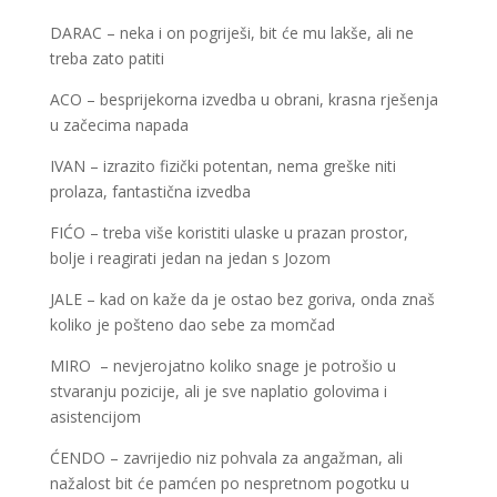
DARAC – neka i on pogriješi, bit će mu lakše, ali ne
treba zato patiti
ACO – besprijekorna izvedba u obrani, krasna rješenja
u začecima napada
IVAN – izrazito fizički potentan, nema greške niti
prolaza, fantastična izvedba
FIĆO – treba više koristiti ulaske u prazan prostor,
bolje i reagirati jedan na jedan s Jozom
JALE – kad on kaže da je ostao bez goriva, onda znaš
koliko je pošteno dao sebe za momčad
MIRO – nevjerojatno koliko snage je potrošio u
stvaranju pozicije, ali je sve naplatio golovima i
asistencijom
ĆENDO – zavrijedio niz pohvala za angažman, ali
nažalost bit će pamćen po nespretnom pogotku u