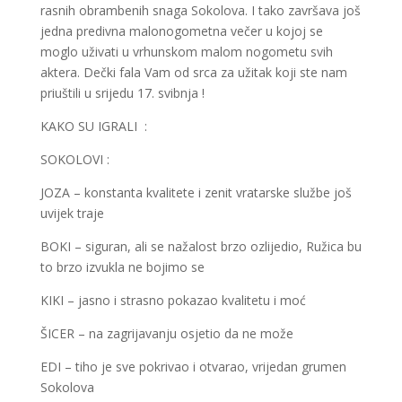
rasnih obrambenih snaga Sokolova. I tako završava još
jedna predivna malonogometna večer u kojoj se
moglo uživati u vrhunskom malom nogometu svih
aktera. Dečki fala Vam od srca za užitak koji ste nam
priuštili u srijedu 17. svibnja !
KAKO SU IGRALI :
SOKOLOVI :
JOZA – konstanta kvalitete i zenit vratarske službe još
uvijek traje
BOKI – siguran, ali se nažalost brzo ozlijedio, Ružica bu
to brzo izvukla ne bojimo se
KIKI – jasno i strasno pokazao kvalitetu i moć
ŠICER – na zagrijavanju osjetio da ne može
EDI – tiho je sve pokrivao i otvarao, vrijedan grumen
Sokolova