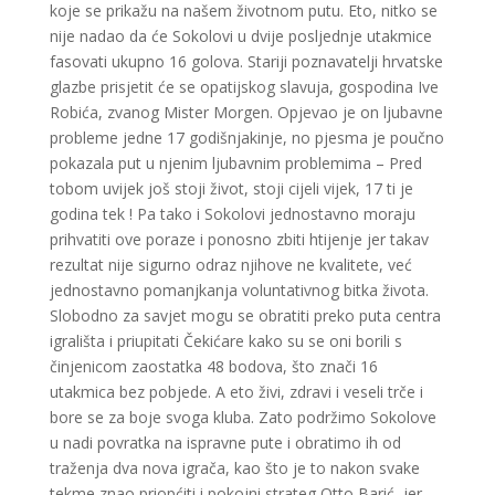
koje se prikažu na našem životnom putu. Eto, nitko se
nije nadao da će Sokolovi u dvije posljednje utakmice
fasovati ukupno 16 golova. Stariji poznavatelji hrvatske
glazbe prisjetit će se opatijskog slavuja, gospodina Ive
Robića, zvanog Mister Morgen. Opjevao je on ljubavne
probleme jedne 17 godišnjakinje, no pjesma je poučno
pokazala put u njenim ljubavnim problemima – Pred
tobom uvijek još stoji život, stoji cijeli vijek, 17 ti je
godina tek ! Pa tako i Sokolovi jednostavno moraju
prihvatiti ove poraze i ponosno zbiti htijenje jer takav
rezultat nije sigurno odraz njihove ne kvalitete, već
jednostavno pomanjkanja voluntativnog bitka života.
Slobodno za savjet mogu se obratiti preko puta centra
igrališta i priupitati Čekićare kako su se oni borili s
činjenicom zaostatka 48 bodova, što znači 16
utakmica bez pobjede. A eto živi, zdravi i veseli trče i
bore se za boje svoga kluba. Zato podržimo Sokolove
u nadi povratka na ispravne pute i obratimo ih od
traženja dva nova igrača, kao što je to nakon svake
tekme znao priopćiti i pokojni strateg Otto Barić, jer