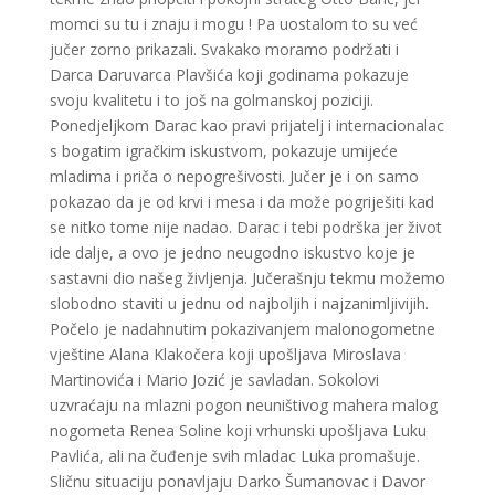
momci su tu i znaju i mogu ! Pa uostalom to su već
jučer zorno prikazali. Svakako moramo podržati i
Darca Daruvarca Plavšića koji godinama pokazuje
svoju kvalitetu i to još na golmanskoj poziciji.
Ponedjeljkom Darac kao pravi prijatelj i internacionalac
s bogatim igračkim iskustvom, pokazuje umijeće
mladima i priča o nepogrešivosti. Jučer je i on samo
pokazao da je od krvi i mesa i da može pogriješiti kad
se nitko tome nije nadao. Darac i tebi podrška jer život
ide dalje, a ovo je jedno neugodno iskustvo koje je
sastavni dio našeg življenja. Jučerašnju tekmu možemo
slobodno staviti u jednu od najboljih i najzanimljivijih.
Počelo je nadahnutim pokazivanjem malonogometne
vještine Alana Klakočera koji upošljava Miroslava
Martinovića i Mario Jozić je savladan. Sokolovi
uzvraćaju na mlazni pogon neuništivog mahera malog
nogometa Renea Soline koji vrhunski upošljava Luku
Pavlića, ali na čuđenje svih mladac Luka promašuje.
Sličnu situaciju ponavljaju Darko Šumanovac i Davor