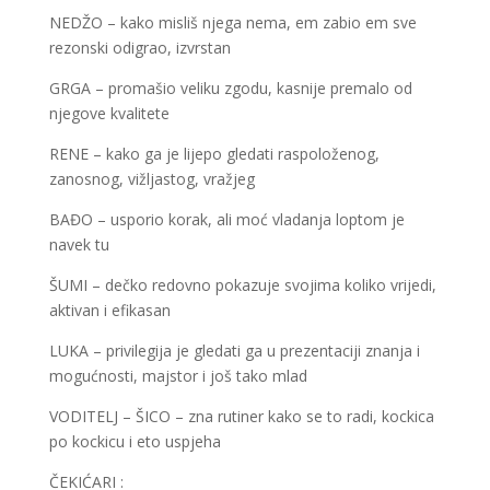
NEDŽO – kako misliš njega nema, em zabio em sve
rezonski odigrao, izvrstan
GRGA – promašio veliku zgodu, kasnije premalo od
njegove kvalitete
RENE – kako ga je lijepo gledati raspoloženog,
zanosnog, vižljastog, vražjeg
BAĐO – usporio korak, ali moć vladanja loptom je
navek tu
ŠUMI – dečko redovno pokazuje svojima koliko vrijedi,
aktivan i efikasan
LUKA – privilegija je gledati ga u prezentaciji znanja i
mogućnosti, majstor i još tako mlad
VODITELJ – ŠICO – zna rutiner kako se to radi, kockica
po kockicu i eto uspjeha
ČEKIĆARI :