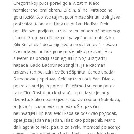
Gregorin koji puca pored gola. A zatim Klako
nemilosrdno lomi obranu Bijelih, ali ne i virtuoza na
golu Jozića. Što sve taj majstor može skinuti. Boli glava
protivnika. A onda niti kriv niti dužan Nedžad Emin
postiže svoj prvijenac uz svesrdnu pripomoć nesretnog
Darca. Gol je gol i Nedžo će ga vječno pamtiti. Kako
Kiki Krstanović pokazuje svoju moć. Perković rješava
sve na laganini. Bokija ne može nitko pretrčati. Aco
suveren na poziciji zadnjeg, ali i prvog u izgradnji
napada. Bađo Badovinac žonglira, Jale Radman
ubrzava tempo, Edi Povrženić šprinta, Ćendo ubada,
Šumanovac pripetava, Gelo smiren i odlučan. Divota
pokreta i prelijepih poteza. Bilježimo i vrijedan potez
Ivice Cice Rostohara koji vraća loptu iz susjednog
dvorišta. Klako neumoljivo rasparava obranu Sokolova,
ali Joza čini čuda jedan na jedan. Što pak čini
neuhvatljivi Filip Kraljević i kada se očekivao pogodak,
opet Joza jedan na jedan, izlazi kao pobjednik. Mario,
da li agenti to vide, pa ti si za svaku momčad pojačanje
samo takav ! A kad ona hoće, hoće. Tak je bilo i bude