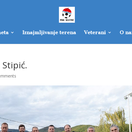
eta
Iznajmljivanje terena
Veterani
O n
Stipić.
omments