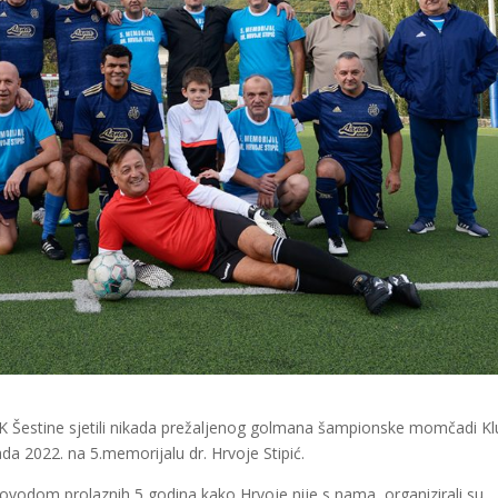
 MNK Šestine sjetili nikada prežaljenog golmana šampionske momčadi K
ada 2022. na 5.memorijalu dr. Hrvoje Stipić.
ovodom prolaznih 5 godina kako Hrvoje nije s nama, organizirali su