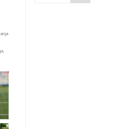
ćanja
ja,