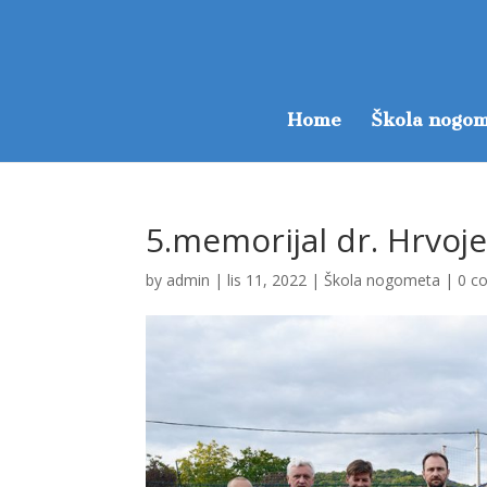
Home
Škola nogom
5.memorijal dr. Hrvoje 
by
admin
|
lis 11, 2022
|
Škola nogometa
|
0 c