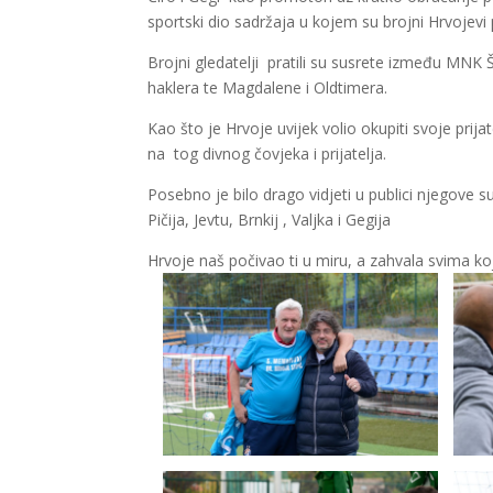
sportski dio sadržaja u kojem su brojni Hrvojevi pr
Brojni gledatelji pratili su susrete između M
haklera te Magdalene i Oldtimera.
Kao što je Hrvoje uvijek volio okupiti svoje prija
na tog divnog čovjeka i prijatelja.
Posebno je bilo drago vidjeti u publici njegove s
Pičija, Jevtu, Brnkij , Valjka i Gegija
Hrvoje naš počivao ti u miru, a zahvala svima ko