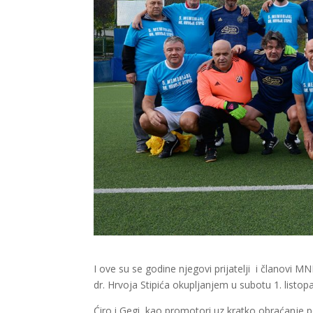
I ove su se godine njegovi prijatelji i članovi
dr. Hrvoja Stipića okupljanjem u subotu 1. listop
Ćiro i Gegi kao promotori uz kratko obraćanje p