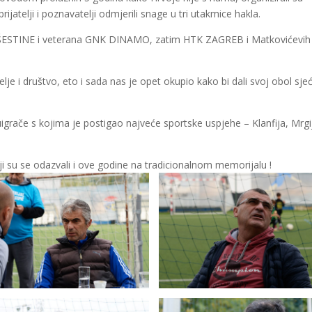
ijatelji i poznavatelji odmjerili snage u tri utakmice hakla.
NK ŠESTINE i veterana GNK DINAMO, zatim HTK ZAGREB i Matkovićevih
telje i društvo, eto i sada nas je opet okupio kako bi dali svoj obol sje
uigrače s kojima je postigao najveće sportske uspjehe – Klanfija, Mrgi
ji su se odazvali i ove godine na tradicionalnom memorijalu !