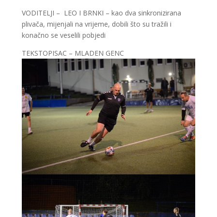
VODITELJI – LEO I BRNKI – kao dva sinkronizirana
plivača, mijenjali na vrijeme, dobili što su tražili i
konačno se veselili pobjedi
TEKSTOPISAC – MLADEN GENC