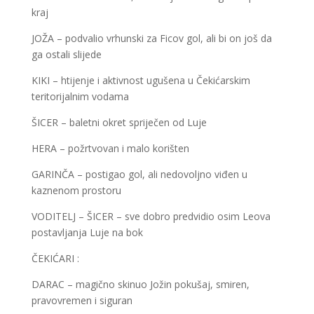
kraj
JOŽA – podvalio vrhunski za Ficov gol, ali bi on još da
ga ostali slijede
KIKI – htijenje i aktivnost ugušena u Čekićarskim
teritorijalnim vodama
ŠICER – baletni okret spriječen od Luje
HERA – požrtvovan i malo korišten
GARINČA – postigao gol, ali nedovoljno viđen u
kaznenom prostoru
VODITELJ – ŠICER – sve dobro predvidio osim Leova
postavljanja Luje na bok
ČEKIĆARI :
DARAC – magično skinuo Jožin pokušaj, smiren,
pravovremen i siguran