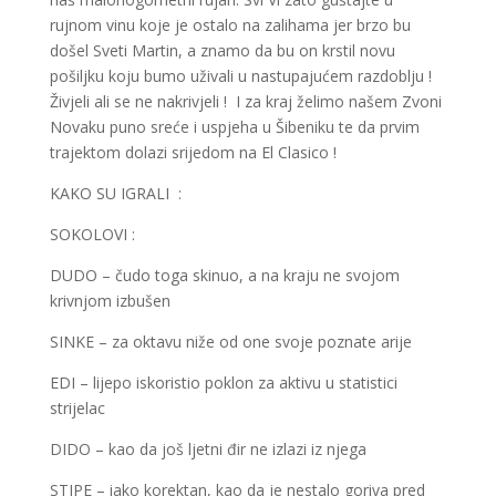
rujnom vinu koje je ostalo na zalihama jer brzo bu
došel Sveti Martin, a znamo da bu on krstil novu
pošiljku koju bumo uživali u nastupajućem razdoblju !
Živjeli ali se ne nakrivjeli ! I za kraj želimo našem Zvoni
Novaku puno sreće i uspjeha u Šibeniku te da prvim
trajektom dolazi srijedom na El Clasico !
KAKO SU IGRALI :
SOKOLOVI :
DUDO – čudo toga skinuo, a na kraju ne svojom
krivnjom izbušen
SINKE – za oktavu niže od one svoje poznate arije
EDI – lijepo iskoristio poklon za aktivu u statistici
strijelac
DIDO – kao da još ljetni đir ne izlazi iz njega
STIPE – iako korektan, kao da je nestalo goriva pred