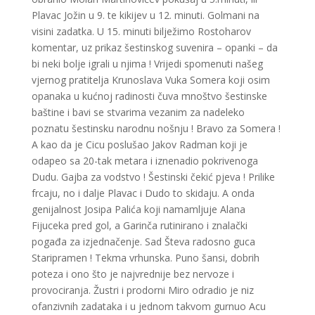
Plavac Jožin u 9. te kikijev u 12. minuti. Golmani na
visini zadatka. U 15. minuti bilježimo Rostoharov
komentar, uz prikaz šestinskog suvenira – opanki – da
bi neki bolje igrali u njima ! Vrijedi spomenuti našeg
vjernog pratitelja Krunoslava Vuka Somera koji osim
opanaka u kućnoj radinosti čuva mnoštvo šestinske
baštine i bavi se stvarima vezanim za nadeleko
poznatu šestinsku narodnu nošnju ! Bravo za Somera !
A kao da je Cicu poslušao Jakov Radman koji je
odapeo sa 20-tak metara i iznenadio pokrivenoga
Dudu. Gajba za vodstvo ! Šestinski čekić pjeva ! Prilike
frcaju, no i dalje Plavac i Dudo to skidaju. A onda
genijalnost Josipa Palića koji namamljuje Alana
Fijuceka pred gol, a Garinča rutinirano i znalački
pogađa za izjednačenje. Sad Števa radosno guca
Staripramen ! Tekma vrhunska. Puno šansi, dobrih
poteza i ono što je najvrednije bez nervoze i
provociranja. Žustri i prodorni Miro odradio je niz
ofanzivnih zadataka i u jednom takvom gurnuo Acu