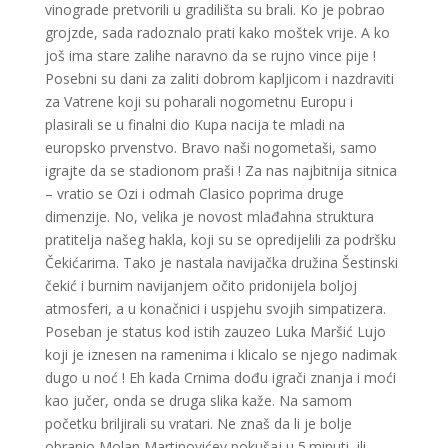
vinograde pretvorili u gradilišta su brali. Ko je pobrao
grojzde, sada radoznalo prati kako moštek vrije. A ko
još ima stare zalihe naravno da se rujno vince pije !
Posebni su dani za zaliti dobrom kapljicom i nazdraviti
za Vatrene koji su poharali nogometnu Europu i
plasirali se u finalni dio Kupa nacija te mladi na
europsko prvenstvo. Bravo naši nogometaši, samo
igrajte da se stadionom praši ! Za nas najbitnija sitnica
– vratio se Ozi i odmah Clasico poprima druge
dimenzije. No, velika je novost mlađahna struktura
pratitelja našeg hakla, koji su se opredijelili za podršku
Čekićarima. Tako je nastala navijačka družina Šestinski
čekić i burnim navijanjem očito pridonijela boljoj
atmosferi, a u konačnici i uspjehu svojih simpatizera.
Poseban je status kod istih zauzeo Luka Maršić Lujo
koji je iznesen na ramenima i klicalo se njego nadimak
dugo u noć ! Eh kada Crnima dođu igrači znanja i moći
kao jučer, onda se druga slika kaže. Na samom
početku briljirali su vratari. Ne znaš da li je bolje
obranio Molan Martinovićev pokušaj u 5.minuti, ili