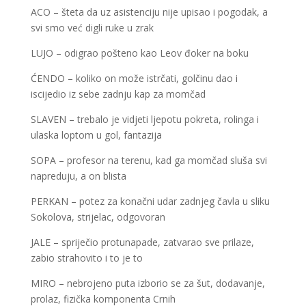
ACO – šteta da uz asistenciju nije upisao i pogodak, a
svi smo već digli ruke u zrak
LUJO – odigrao pošteno kao Leov đoker na boku
ĆENDO – koliko on može istrčati, golčinu dao i
iscijedio iz sebe zadnju kap za momčad
SLAVEN – trebalo je vidjeti ljepotu pokreta, rolinga i
ulaska loptom u gol, fantazija
SOPA – profesor na terenu, kad ga momčad sluša svi
napreduju, a on blista
PERKAN – potez za konačni udar zadnjeg čavla u sliku
Sokolova, strijelac, odgovoran
JALE – spriječio protunapade, zatvarao sve prilaze,
zabio strahovito i to je to
MIRO – nebrojeno puta izborio se za šut, dodavanje,
prolaz, fizička komponenta Crnih