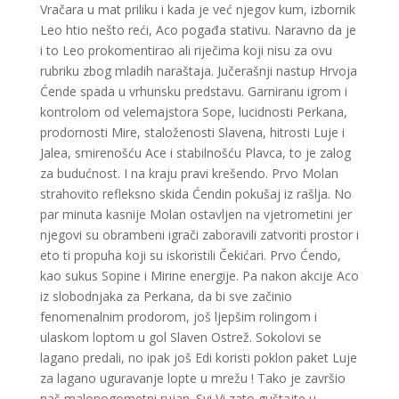
Vračara u mat priliku i kada je već njegov kum, izbornik
Leo htio nešto reći, Aco pogađa stativu. Naravno da je
i to Leo prokomentirao ali riječima koji nisu za ovu
rubriku zbog mladih naraštaja. Jučerašnji nastup Hrvoja
Ćende spada u vrhunsku predstavu. Garniranu igrom i
kontrolom od velemajstora Sope, lucidnosti Perkana,
prodornosti Mire, staloženosti Slavena, hitrosti Luje i
Jalea, smirenošću Ace i stabilnošću Plavca, to je zalog
za budućnost. I na kraju pravi krešendo. Prvo Molan
strahovito refleksno skida Ćendin pokušaj iz rašlja. No
par minuta kasnije Molan ostavljen na vjetrometini jer
njegovi su obrambeni igrači zaboravili zatvoriti prostor i
eto ti propuha koji su iskoristili Čekićari. Prvo Ćendo,
kao sukus Sopine i Mirine energije. Pa nakon akcije Aco
iz slobodnjaka za Perkana, da bi sve začinio
fenomenalnim prodorom, još ljepšim rolingom i
ulaskom loptom u gol Slaven Ostrež. Sokolovi se
lagano predali, no ipak još Edi koristi poklon paket Luje
za lagano uguravanje lopte u mrežu ! Tako je završio
naš malonogometni rujan. Svi Vi zato guštajte u