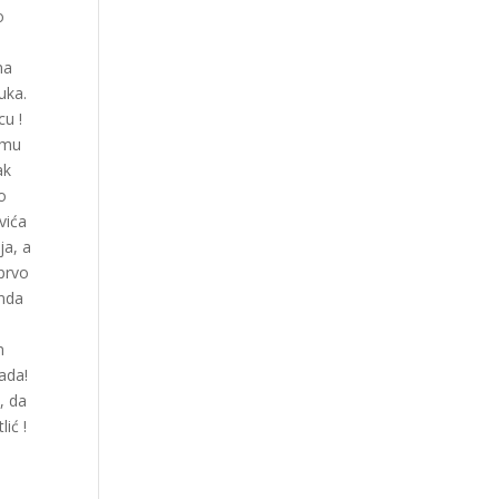
o
o
na
uka.
cu !
o mu
ak
o
vića
ja, a
 prvo
onda
n
ada!
, da
ić !