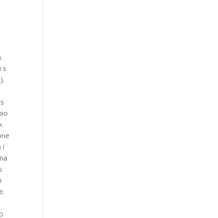
.
i s
).
as
bio
k
one
 i
 na
u
i
e.
go