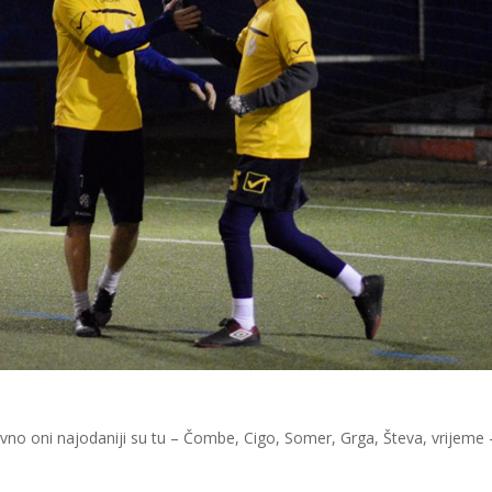
vno oni najodaniji su tu – Čombe, Cigo, Somer, Grga, Števa, vrijeme 