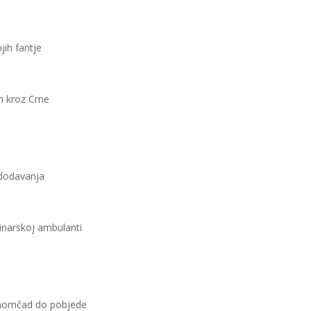
jih fantje
om kroz Crne
 dodavanja
rinarskoj ambulanti
i momčad do pobjede