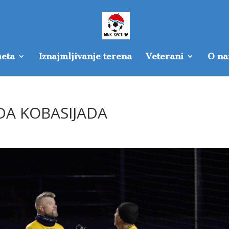
eta
Iznajmljivanje terena
Veterani
O n
DA KOBASIJADA