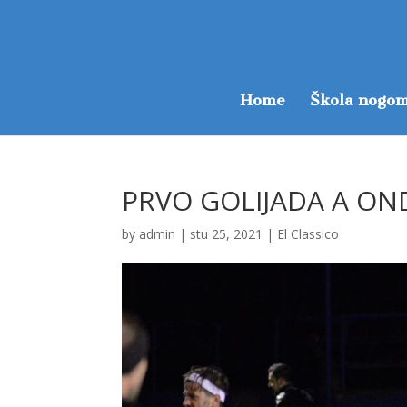
Home
Škola nogom
PRVO GOLIJADA A ON
by
admin
|
stu 25, 2021
|
El Classico