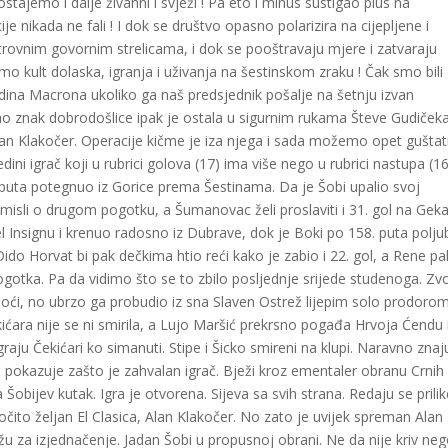
stajemo i dalje živahni i svježi ! Pa eto i minus sustigao plus na
ije nikada ne fali ! I dok se društvo opasno polarizira na cijepljene i
 otrovnim govornim strelicama, i dok se pooštravaju mjere i zatvaraju
 kult dolaska, igranja i uživanja na šestinskom zraku ! Čak smo bili
dina Macrona ukoliko ga naš predsjednik pošalje na šetnju izvan
o znak dobrodošlice ipak je ostala u sigurnim rukama Števe Gudičeka
lan Klakočer. Operacije kičme je iza njega i sada možemo opet guštat
edini igrač koji u rubrici golova (17) ima više nego u rubrici nastupa (16
. puta potegnuo iz Gorice prema Šestinama. Da je Šobi upalio svoj
 misli o drugom pogotku, a Šumanovac želi proslaviti i 31. gol na Gek
pel Insignu i krenuo radosno iz Dubrave, dok je Boki po 158. puta polju
ido Horvat bi pak dečkima htio reći kako je zabio i 22. gol, a Rene pa
ogotka. Pa da vidimo što se to zbilo posljednje srijede studenoga. Zv
ći, no ubrzo ga probudio iz sna Slaven Ostrež lijepim solo prodorom
ićara nije se ni smirila, a Lujo Maršić prekrsno pogađa Hrvoja Ćendu
 Igraju Čekićari ko simanuti. Stipe i Šicko smireni na klupi. Naravno znaj
č pokazuje zašto je zahvalan igrač. Bježi kroz ementaler obranu Crnih 
ijev kutak. Igra je otvorena. Sijeva sa svih strana. Redaju se prilik
očito željan El Clasica, Alan Klakočer. No zato je uvijek spreman Alan
žu za izjednačenje. Jadan Šobi u propusnoj obrani. Ne da nije kriv ne