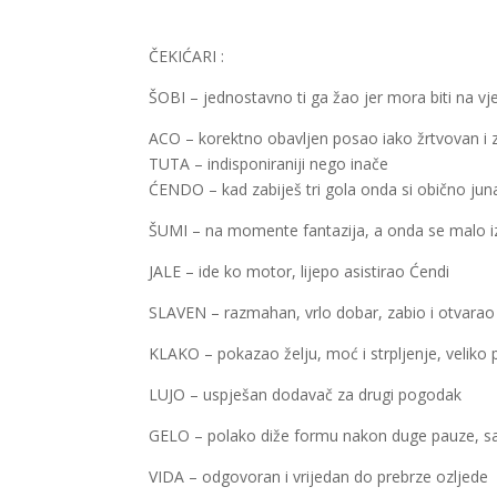
ČEKIĆARI :
ŠOBI – jednostavno ti ga žao jer mora biti na vj
ACO – korektno obavljen posao iako žrtvovan i z
TUTA – indisponiraniji nego inače
ĆENDO – kad zabiješ tri gola onda si obično ju
ŠUMI – na momente fantazija, a onda se malo i
JALE – ide ko motor, lijepo asistirao Ćendi
SLAVEN – razmahan, vrlo dobar, zabio i otvarao 
KLAKO – pokazao želju, moć i strpljenje, veliko
LUJO – uspješan dodavač za drugi pogodak
GELO – polako diže formu nakon duge pauze, sa
VIDA – odgovoran i vrijedan do prebrze ozljede