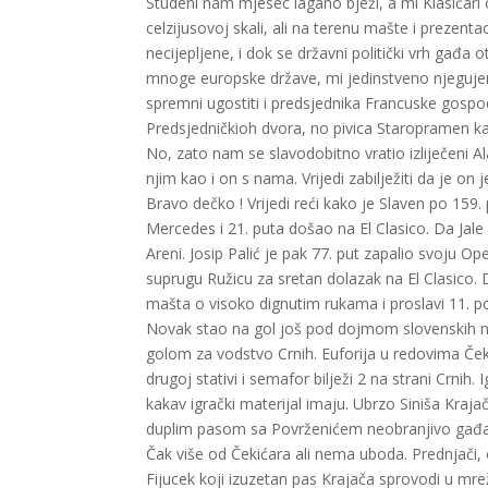
Studeni nam mjesec lagano bježi, a mi Klasičari o
celzijusovoj skali, ali na terenu mašte i prezentac
necijepljene, i dok se državni politički vrh gađa
mnoge europske države, mi jedinstveno njegujemo
spremni ugostiti i predsjednika Francuske gospo
Predsjedničkioh dvora, no pivica Staropramen ka
No, zato nam se slavodobitno vratio izliječeni A
njim kao i on s nama. Vrijedi zabilježiti da je on j
Bravo dečko ! Vrijedi reći kako je Slaven po 159
Mercedes i 21. puta došao na El Clasico. Da Jale
Areni. Josip Palić je pak 77. put zapalio svoju O
suprugu Ružicu za sretan dolazak na El Clasico. D
mašta o visoko dignutim rukama i proslavi 11. p
Novak stao na gol još pod dojmom slovenskih no
golom za vodstvo Crnih. Euforija u redovima Ček
drugoj stativi i semafor bilježi 2 na strani Crnih.
kakav igrački materijal imaju. Ubrzo Siniša Kraja
duplim pasom sa Povrženićem neobranjivo gađa Šob
Čak više od Čekićara ali nema uboda. Prednjači, 
Fijucek koji izuzetan pas Krajača sprovodi u mre