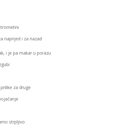
etrometini
a naprijed i za nazad
nak, i je pa makar u porazu
zgubi
prilike za druge
 pojačanje
mo strpljivo