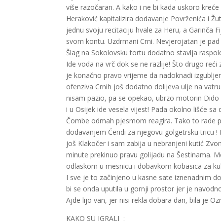
više razočaran. A kako i ne bi kada uskoro kreć
Heraković kapitalizira dodavanje Povrženića i Žut
jednu svoju recitaciju hvale za Heru, a Garinča F
svom kontu. Uzdrmani Crni. Nevjerojatan je pad 
Šlag na Sokolovsku tortu dodatno stavlja raspolo
Ide voda na vrč dok se ne razlije! Što drugo reći
je konačno pravo vrijeme da nadoknadi izgubljeno 
ofenziva Crnih još dodatno dolijeva ulje na vat
nisam pazio, pa se opekao, ubrzo motorin Dido H
i u Osijek ide vesela vijest! Pada okolno lišće sa 
Čombe odmah pjesmom reagira. Tako to rade pravi 
dodavanjem Ćendi za njegovu golgetrsku tricu ! H
još Klakočer i sam zabija u nebranjeni kutić Zv
minute prekinuo pravu golijadu na Šestinama. Me
odlaskom u mesnicu i dobavkom kobasica za kuhan
I sve je to začinjeno u kasne sate iznenadnim do
bi se onda uputila u gornji prostor jer je navodno
Ajde lijo van, jer nisi rekla dobara dan, bil
KAKO SU IGRALI :