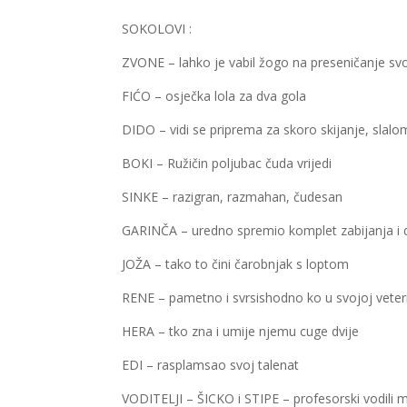
SOKOLOVI :
ZVONE – lahko je vabil žogo na preseničanje svo
FIĆO – osječka lola za dva gola
DIDO – vidi se priprema za skoro skijanje, slal
BOKI – Ružičin poljubac čuda vrijedi
SINKE – razigran, razmahan, čudesan
GARINČA – uredno spremio komplet zabijanja i
JOŽA – tako to čini čarobnjak s loptom
RENE – pametno i svrsishodno ko u svojoj vete
HERA – tko zna i umije njemu cuge dvije
EDI – rasplamsao svoj talenat
VODITELJI – ŠICKO i STIPE – profesorski vodil