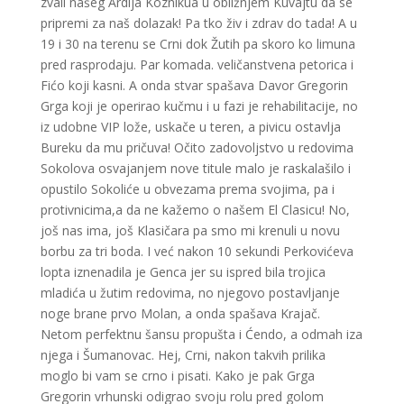
zvali našeg Ardija Koznikua u obližnjem Kuvajtu da se
pripremi za naš dolazak! Pa tko živ i zdrav do tada! A u
19 i 30 na terenu se Crni dok Žutih pa skoro ko limuna
pred rasprodaju. Par komada. veličanstvena petorica i
Fićo koji kasni. A onda stvar spašava Davor Gregorin
Grga koji je operirao kučmu i u fazi je rehabilitacije, no
iz udobne VIP lože, uskače u teren, a pivicu ostavlja
Bureku da mu pričuva! Očito zadovoljstvo u redovima
Sokolova osvajanjem nove titule malo je raskalašilo i
opustilo Sokoliće u obvezama prema svojima, pa i
protivnicima,a da ne kažemo o našem El Clasicu! No,
još nas ima, još Klasičara pa smo mi krenuli u novu
borbu za tri boda. I već nakon 10 sekundi Perkovićeva
lopta iznenadila je Genca jer su ispred bila trojica
mladića u žutim redovima, no njegovo postavljanje
noge brane prvo Molan, a onda spašava Krajač.
Netom perfektnu šansu propušta i Ćendo, a odmah iza
njega i Šumanovac. Hej, Crni, nakon takvih prilika
moglo bi vam se crno i pisati. Kako je pak Grga
Gregorin vrhunski odigrao svoju rolu pred golom