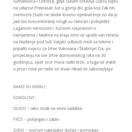
Šumanovca i Ostreža, gdje Slaven ostavlja Darcu loptu
na udarcu! Prekrasan šut u gornji dio gola koji čak niti
svemoćni Dudo ne skida! Krasno izjednačenje no da je
Jale bio koncentriraniji mogli su čekićari i pobijediti!
Laganom nervozom i žućnom raspravom o
namjerema i faulima na kraju smo se uputili van terena
na hlađenje pod tuš! Valjalo odbaciti misli sa tekme i
pripaliti svijeću za žrtve Vukovara i Škabrnje! Da, po
prisjećanju na sve žrtve domovinskog rata na 30.
godišnjicu, opet srce mora raditi brže, a tuga se vratiti
u prsa i misli jer neke se stvari nikad ne zaboravljaju!
KAKO SU IGRALI :
SOKOLOVI :
DUDO – iako nizak na visini zadatka
FIĆO – pobjegao i zabio
DIDO – srećom naknadno došao i pomogao