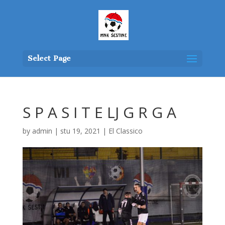
Select Page
S P A S I T E LJ G R G A
by
admin
|
stu 19, 2021
|
El Classico