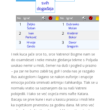
I nek kuca jače srce to, srce Vatreno! Bogme nam se
do osamdeset i neke minute gledanja tekme s Poljuda
uvukao nemir u misli, čemer na duši i pogled u prazno
– pa zar ne bumo zabili taj gol! I onda nas je razgalio
Rus autogolom i lagano se nakon euforije i erupcije
emocija počela smirivati aritmija i tahikardija. Tlak se u
normalu vratio sa saznanjem da su naši Vatreni
pobijedili. I tako se već osjeća miris nafte Katara.
Bacaju se prve kune i euri u kasicu prasicu i misli lete
ka svjetskom prvenstvu za godinu dana. Mi smo već