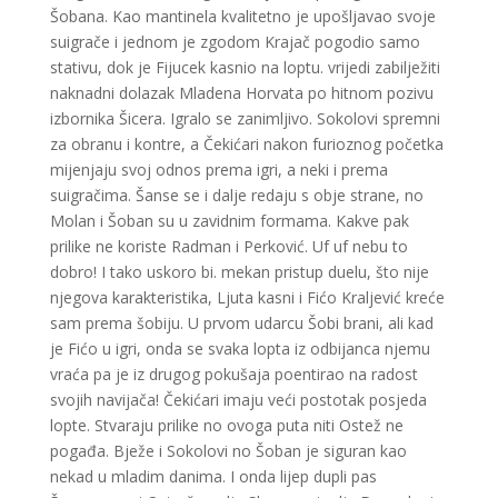
Šobana. Kao mantinela kvalitetno je upošljavao svoje
suigrače i jednom je zgodom Krajač pogodio samo
stativu, dok je Fijucek kasnio na loptu. vrijedi zabilježiti
naknadni dolazak Mladena Horvata po hitnom pozivu
izbornika Šicera. Igralo se zanimljivo. Sokolovi spremni
za obranu i kontre, a Čekićari nakon furioznog početka
mijenjaju svoj odnos prema igri, a neki i prema
suigračima. Šanse se i dalje redaju s obje strane, no
Molan i Šoban su u zavidnim formama. Kakve pak
prilike ne koriste Radman i Perković. Uf uf nebu to
dobro! I tako uskoro bi. mekan pristup duelu, što nije
njegova karakteristika, Ljuta kasni i Fićo Kraljević kreće
sam prema šobiju. U prvom udarcu Šobi brani, ali kad
je Fićo u igri, onda se svaka lopta iz odbijanca njemu
vraća pa je iz drugog pokušaja poentirao na radost
svojih navijača! Čekićari imaju veći postotak posjeda
lopte. Stvaraju prilike no ovoga puta niti Ostež ne
pogađa. Bježe i Sokolovi no Šoban je siguran kao
nekad u mladim danima. I onda lijep dupli pas