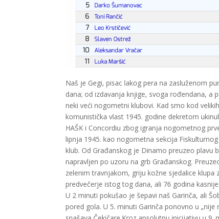
Naš je Gegi, pisac lakog pera na zasluženom pun
dana; od izdavanja knjige, svoga rođendana, a p
neki veći nogometni klubovi. Kad smo kod velik
komunistička vlast 1945. godine dekretom ukinu
HAŠK i Concordiu zbog igranja nogometnog prv
lipnja 1945. kao nogometna sekcija Fiskulturno
klub. Od Građanskog je Dinamo preuzeo plavu bo
napravljen po uzoru na grb Građanskog. Preuzeo 
zelenim travnjakom, griju kožne sjedalice klupa 
predvečerje istog tog dana, ali 76 godina kasnije
U 2 minuti pokušao je šepavi naš Garinča, ali Šo
pored gola. U 5. minuti Garinča ponovno u „nije ne
spašava Čekičare.Kroz apsolutnu inicijativu u 9. 