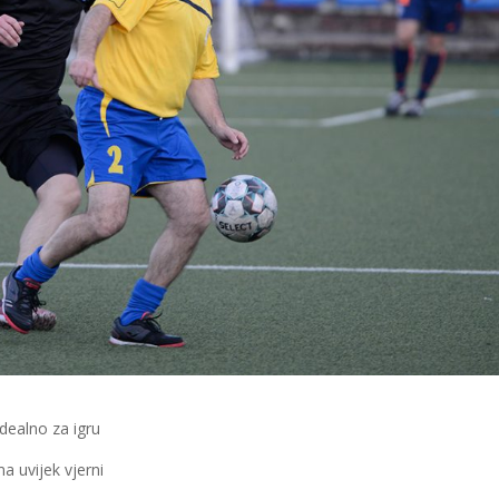
idealno za igru
ama uvijek vjerni