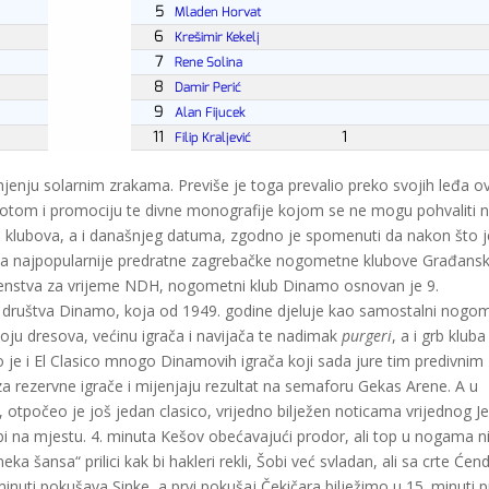
jenju solarnim zrakama. Previše je toga prevalio preko svojih leđa o
otom i promociju te divne monografije kojom se ne mogu pohvaliti ni
ih klubova, a i današnjeg datuma, zgodno je spomenuti da nakon što j
la najpopularnije predratne zagrebačke nogometne klubove Građansk
enstva za vrijeme NDH, nogometni klub Dinamo osnovan je 9.
g društva Dinamo, koja od 1949. godine djeluje kao samostalni nogo
ju dresova, većinu igrača i navijača te nadimak
purgeri
, a i grb kluba
je i El Clasico mnogo Dinamovih igrača koji sada jure tim predivnim
za rezervne igrače i mijenjaju rezultat na semaforu Gekas Arene. A u
, otpočeo je još jedan clasico, vrijedno bilježen noticama vrijednog Je
bi na mjestu. 4. minuta Kešov obećavajući prodor, ali top u nogama n
ka šansa“ prilici kak bi hakleri rekli, Šobi već svladan, ali sa crte Ćen
minuti pokušava Sinke, a prvi pokušaj Čekičara bilježimo u 15. minuti 