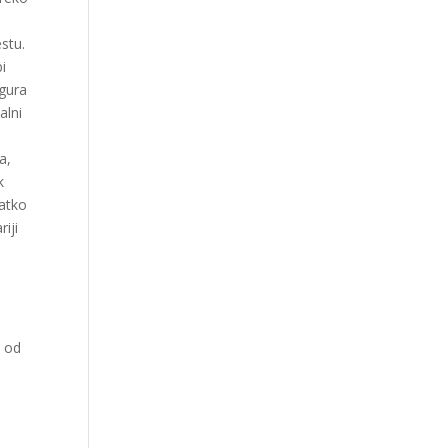
stu.
bi
 gura
alni
a,
k
ratko
iji
o od