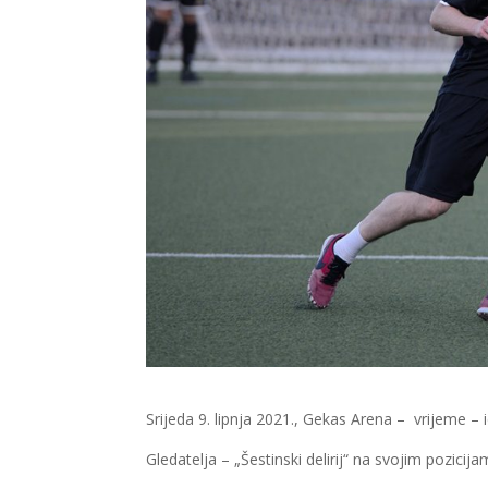
Srijeda 9. lipnja 2021., Gekas Arena – vrijeme – 
Gledatelja – „Šestinski delirij“ na svojim pozicij