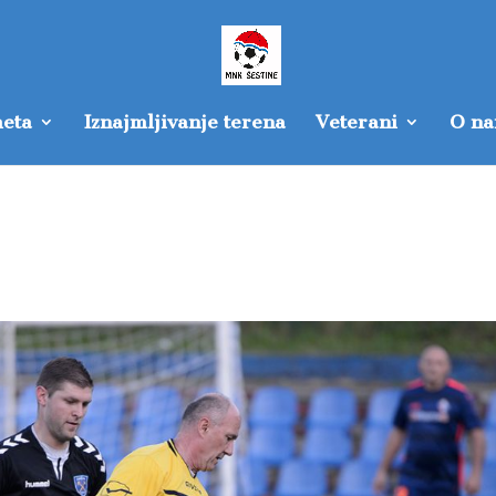
eta
Iznajmljivanje terena
Veterani
O n