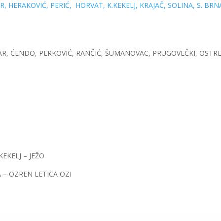
, HERAKOVIĆ, PERIĆ, HORVAT, K.KEKELJ, KRAJAČ, SOLINA, S. BRN
AČAR, ĆENDO, PERKOVIĆ, RANČIĆ, ŠUMANOVAC, PRUGOVEČKI, OSTRE
EKELJ – JEŽO
 – OZREN LETICA OZI