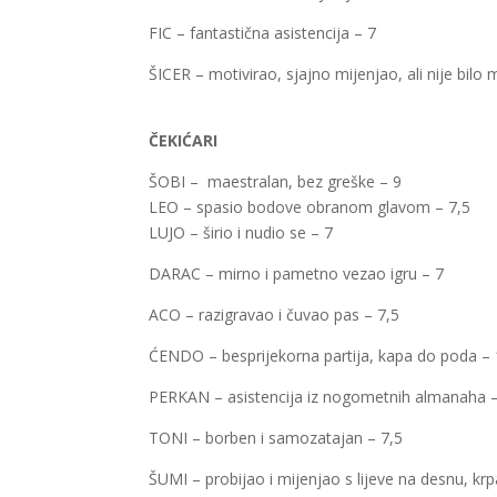
FIC – fantastična asistencija – 7
ŠICER – motivirao, sjajno mijenjao, ali nije bilo
ČEKIĆARI
ŠOBI – maestralan, bez greške – 9
LEO – spasio bodove obranom glavom – 7,5
LUJO – širio i nudio se – 7
DARAC – mirno i pametno vezao igru – 7
ACO – razigravao i čuvao pas – 7,5
ĆENDO – besprijekorna partija, kapa do poda –
PERKAN – asistencija iz nogometnih almanaha –
TONI – borben i samozatajan – 7,5
ŠUMI – probijao i mijenjao s lijeve na desnu, kr