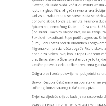
Slavena, ali Dudo skida. Već u 20. minuti krasn
loptu na glavu Fiće, ali gađa ravno u ruke Šobi
Gol visi u zraku, redaju se šanse. Kada se očekiv
ponovno skida. I onda 33. minuta, krasnom dubi
špicom kraj nemoćnog Dude – 1:0 za crne. U 36. 
Šobi brani. I kako to obično biva, ko ne zabije, t
Sokolovi nokautirani, Stipe podiže agresivu, Sink
Šumi, Toni i ostali podižu obrambenu odgovornost.
filigrantskom preciznošću pogađa Fiću u skoku z
dodaje za Sinkea, ovaj kao iz topa i kad smo već vi
brat Brnas slavi, a Šicer svjestan „da je to taj d
Čekičari posvetili Geli u teškim trenucima gubitk
Odigralo se i treće poluvrijeme, pobjednici se una
Bravo i čestitke Čekičarima na povratak u neizv
točenog, konzerviranog ili flaširanog piva.
Živjeli uz sljedeću srijedu kada je na raspor
KAKO SU IGRALI BY DUDO MOLAN I OCJENAM