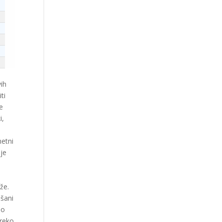
vih
ti
e
i,
metni
 je
že.
išani
do
preko