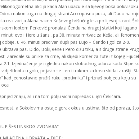
a velikonogometna akcija kada Alan ubacuje sa lijevog boka poluvisoku
ja.Odma nakon toga na drugoj strani Aco opasno puca, ali Dudo na mje
ala realizacija Alana nakon Kešovog brišućeg leta po lijevoj strani, Šo
nskom loptom Perković pronalazi Ćendu na drugoj stativi koji lagano
minuti evo i Here u šansi, pa 38. minuta mrtvac za Keša, ali fenomen
aj dobije, u 46. minuti predivan dupli pas Lujo – Ćendo i gol za 2-0.
e ubrzava pas, Dido, Boki,Rene i Pero dižu trku, a s druge strane Prug
 Zaredale su prilike za crne, ali slijedi korner za žute iz kojeg Fijuce
a 2:1. Izjednačenje je izgledno nakon slobodnog udarca kada Stipe k
djeli loptu u golu, pojavio se Leo i trakom za kosu skida iz rašlji. Star
an“ kad jednostavno pružiš ruku „protivniku“ i priznaš pobjedu koju su
a oca.
prijed znaju, ali i na tom polju vidni napredak u igri Čekičara.
jesnost, a Sokolovima ostaje gorak okus u ustima, što od poraza, št
edu „KUP ŠESTINSKOG ZVONARA“.
A MLADENA HORVATA – DIDE :