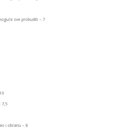
 moguće sve probuditi – 7
 10
 7,5
pao i obranu – 8