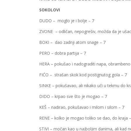
SOKOLOVI
DUDO – moglo je i bolje – 7
ZVONE – odličan, nepogrešiv, možda da je ušao i
BOKI – dao zadnji atom snage – 7
PERO – dobra partija – 7
HERA – pokušao i nadograditi napa, obrambeno 
FIĆO – strašan skok kod postignutog gola – 7
SINKE – pokušavao, ali nikako uči u tekmu do kra
DIDO – krpao sve što je mogao – 7
KEŠ – nadirao, pokušavao i milom i silom – 7
RENE – kolko je mogao toliko se dao, do kraja 
STIVI – močan kao u najboljim danima, ali kad ne