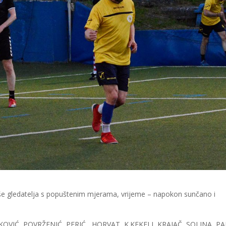
više gledatelja s popuštenim mjerama, vrijeme – napokon sunčano i
OVIĆ, POVRŽENIĆ, PERIĆ, HORVAT, K.KEKELJ, KRAJAČ, SOLINA, PA