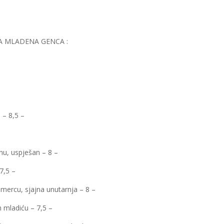
A MLADENA GENCA :
 – 8,5 –
u, uspješan – 8 –
7,5 –
mercu, sjajna unutarnja – 8 –
 mladiću – 7,5 –