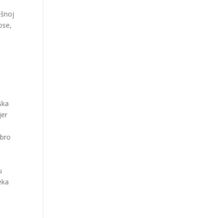
ašnoj
ose,
i
ska
jer
obro
u
eka