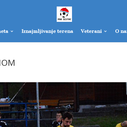
eta
Iznajmljivanje terena
Veterani
O n
ENOM