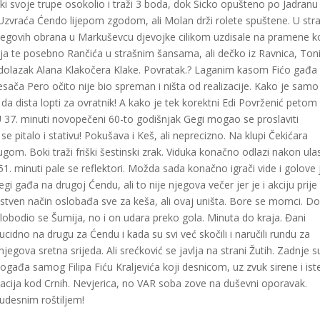
ki svoje trupe osokolio i traži 3 boda, dok Šicko opušteno po Jadranu
 Uzvraća Ćendo lijepom zgodom, ali Molan drži rolete spuštene. U str
njegovih obrana u Markuševcu djevojke cilikom uzdisale na pramene k
ija te posebno Rančića u strašnim šansama, ali dečko iz Ravnica, Ton
o dolazak Alana Klakočera Klake. Povratak.? Laganim kasom Fićo gađa
sača Pero očito nije bio spreman i ništa od realizacije. Kako je samo
da dista lopti za ovratnik! A kako je tek korektni Edi Povrženić petom
U 37. minuti novopečeni 60-to godišnjak Gegi mogao se proslaviti
e pitalo i stativu! Pokušava i Keš, ali neprecizno. Na klupi Čekićara
Jugom. Boki traži friški šestinski zrak. Viduka konačno odlazi nakon ula
1. minuti pale se reflektori. Možda sada konačno igrači vide i golove 
i gađa na drugoj Ćendu, ali to nije njegova večer jer je i akciju prije
vojstven način oslobađa sve za keša, ali ovaj uništa. Bore se momci. D
 oslobodio se Šumija, no i on udara preko gola. Minuta do kraja. Đani
cidno na drugu za Ćendu i kada su svi već skočili i naručili rundu za
jegova sretna srijeda. Ali srećković se javlja na strani Žutih. Zadnje s
gađa samog Filipa Fiću Kraljevića koji desnicom, uz zvuk sirene i ist
rnacija kod Crnih. Nevjerica, no VAR soba zove na duševni oporavak.
m čudesnim roštiljem!