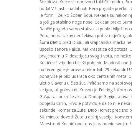
Sokolova. Kreće se oprezno i taktički mudro. Brn
hoda! Vižljasti i nadahnuti Hera pogađa prečku.
je formi i Željko Šoban Šobi. Nekada su nakon 
a još ga stabilno noge nose! Čekićari preko Šum
Rančić pogađa samo stativu. U publici bilježim
Peru, no na takav neočekivan potez osječkog ple
Šumi izletio pred Dudu, ali vrapčanska mačka ne 
uposlio senora Palića. Ma krasotica od poteza. 
prvijencem u 7. desetljeću svog života, no nešto s
Krstičević vrijedno bilježi pobjedu Mladosti nad 
na teren gdje je proveo rekordnih 29 sekundi. U 5
ponajviše je bilo udaraca oko centralnih meta. Geg
uletio Slavenu u čisti šut. Palić samo na sebi s
se igra, ali golova ni. Krasno je Edi ringišpilom
Gašparac pokreće akciju. Dodaje Gegiju, a ovaj lu
pobjedu Crnih, Hrvoje potvrđuje da to nije neka n
sekunde. Korner za Žute. Dido Horvat precizno po
60. minute dovodi Žute u delirij veselja! Konste
Maestro di Knapić opet nas je nahranio svoji