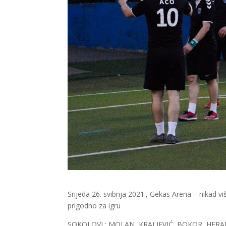
Srijeda 26. svibnja 2021., Gekas Arena – nikad 
prigodno za igru
SOKOLOVI : MOLAN, KRALJEVIĆ, BOKOR, HERAK