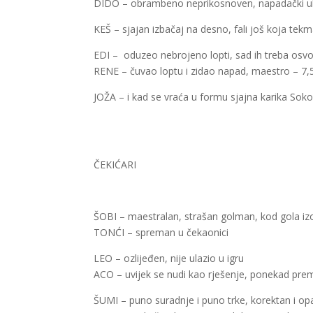
DIDO – obrambeno neprikosnoven, napadački ubo
KEŠ – sjajan izbačaj na desno, fali još koja tekm
EDI – oduzeo nebrojeno lopti, sad ih treba osvoj
RENE – čuvao loptu i zidao napad, maestro – 7,
JOŽA – i kad se vraća u formu sjajna karika Soko
ČEKIĆARI
ŠOBI – maestralan, strašan golman, kod gola iz
TONĆI – spreman u čekaonici
LEO – ozlijeđen, nije ulazio u igru
ACO – uvijek se nudi kao rješenje, ponekad pre
ŠUMI – puno suradnje i puno trke, korektan i op