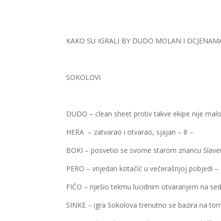
KAKO SU IGRALI BY DUDO MOLAN I OCJENAM
SOKOLOVI
DUDO – clean sheet protiv takve ekipe nije malo
HERA – zatvarao i otvarao, sjajan – 8 –
BOKI – posvetio se svome starom znancu Slaven
PERO – vrijedan kotačić u večerašnjoj pobjedi – 
FIĆO – riješio tekmu lucidnim otvaranjem na sed
SINKE – igra Sokolova trenutno se bazira na tom