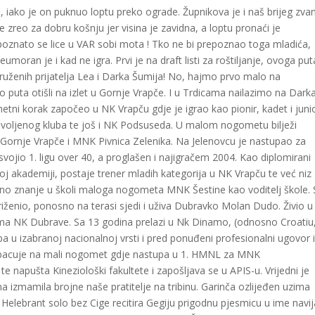
va, iako je on puknuo loptu preko ograde. Župnikova je i naš brijeg zva
 zreo za dobru košnju jer visina je zavidna, a loptu pronaći je
i, poznato se lice u VAR sobi mota ! Tko ne bi prepoznao toga mladića,
ran je i kad ne igra. Prvi je na draft listi za roštiljanje, ovoga put
druženih prijatelja Lea i Darka Šumija! No, hajmo prvo malo na
puta otišli na izlet u Gornje Vrapče. I u Trdicama nailazimo na Dark
ni korak započeo u NK Vrapču gdje je igrao kao pionir, kadet i junio
oljenog kluba te još i NK Podsuseda. U malom nogometu bilježi
Gornje Vrapče i MNK Pivnica Zelenika. Na Jelenovcu je nastupao za
ojio 1. ligu over 40, a proglašen i najigračem 2004. Kao diplomirani
j akademiji, postaje trener mladih kategorija u NK Vrapču te već niz
o znanje u školi maloga nogometa MNK Šestine kao voditelj škole. 
iženio, ponosno na terasi sjedi i uživa Dubravko Molan Dudo. Živio u
irima NK Dubrave. Sa 13 godina prelazi u Nk Dinamo, (odnosno Croatiu
a u izabranoj nacionalnoj vrsti i pred ponuđeni profesionalni ugovor 
rebacuje na mali nogomet gdje nastupa u 1. HMNL za MNK
e napušta Kineziološki fakultete i zapošljava se u APIS-u. Vrijedni je
a izmamila brojne naše pratitelje na tribinu. Garinča ozlijeđen uzima
 Helebrant solo bez Cige recitira Gegiju prigodnu pjesmicu u ime navi