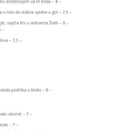
 asistencijom za tri boda – 8 –
a u nizu da stativa sjedne u gol – 7,5 –
iti, svježa krv u redovima Žutih – 8 –
5 –
lova – 7,5 –
ostala podrška u bloku – 8 –
malo okomit – 7 –
asan – 7 –