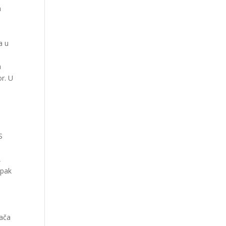
n
a u
a
r. U
S
,
ipak
jača