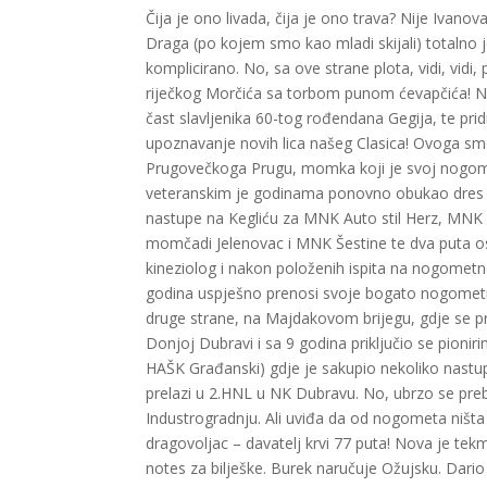
Čija je ono livada, čija je ono trava? Nije Ivano
Draga (po kojem smo kao mladi skijali) totalno je
komplicirano. No, sa ove strane plota, vidi, vid
riječkog Morčića sa torbom punom ćevapčića! Neumo
čast slavljenika 60-tog rođendana Gegija, te pri
upoznavanje novih lica našeg Clasica! Ovoga smo 
Prugovečkoga Prugu, momka koji je svoj nogomet
veteranskim je godinama ponovno obukao dres v
nastupe na Kegliću za MNK Auto stil Herz, MNK 
momčadi Jelenovac i MNK Šestine te dva puta osv
kineziolog i nakon položenih ispita na nogometno
godina uspješno prenosi svoje bogato nogometn
druge strane, na Majdakovom brijegu, gdje se pr
Donjoj Dubravi i sa 9 godina priključio se pion
HAŠK Građanski) gdje je sakupio nekoliko nastup
prelazi u 2.HNL u NK Dubravu. No, ubrzo se p
Industrogradnju. Ali uviđa da od nogometa ništa t
dragovoljac – davatelj krvi 77 puta! Nova je tekm
notes za bilješke. Burek naručuje Ožujsku. Dario