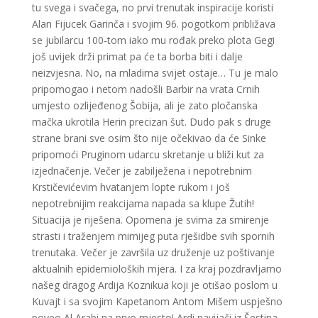
tu svega i svačega, no prvi trenutak inspiracije koristi
Alan Fijucek Garinča i svojim 96. pogotkom približava
se jubilarcu 100-tom iako mu rođak preko plota Gegi
još uvijek drži primat pa će ta borba biti i dalje
neizvjesna. No, na mladima svijet ostaje… Tu je malo
pripomogao i netom nadošli Barbir na vrata Crnih
umjesto ozlijeđenog Šobija, ali je zato pločanska
mačka ukrotila Herin precizan šut. Dudo pak s druge
strane brani sve osim što nije očekivao da će Sinke
pripomoći Pruginom udarcu skretanje u bliži kut za
izjednačenje. Večer je zabilježena i nepotrebnim
Krstičevićevim hvatanjem lopte rukom i još
nepotrebnijim reakcijama napada sa klupe Žutih!
Situacija je riješena. Opomena je svima za smirenje
strasti i traženjem mirnijeg puta rješidbe svih spornih
trenutaka. Večer je završila uz druženje uz poštivanje
aktualnih epidemioloških mjera. I za kraj pozdravljamo
našeg dragog Ardija Koznikua koji je otišao poslom u
Kuvajt i sa svojim Kapetanom Antom Mišem uspješno
poveo Al Arabi na prvo mjesto! Ardi navijači iz Šestina