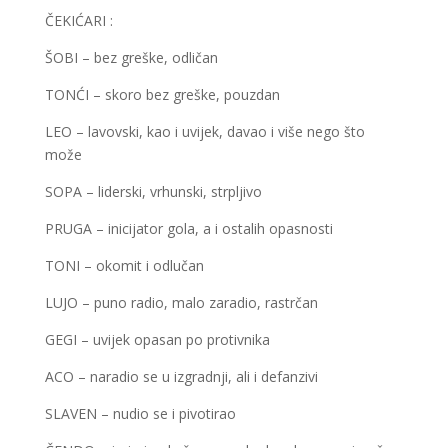
ČEKIĆARI :
ŠOBI – bez greške, odličan
TONĆI – skoro bez greške, pouzdan
LEO – lavovski, kao i uvijek, davao i više nego što
može
SOPA – liderski, vrhunski, strpljivo
PRUGA – inicijator gola, a i ostalih opasnosti
TONI – okomit i odlučan
LUJO – puno radio, malo zaradio, rastrčan
GEGI – uvijek opasan po protivnika
ACO – naradio se u izgradnji, ali i defanzivi
SLAVEN – nudio se i pivotirao