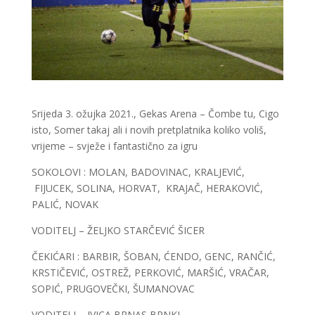
Srijeda 3. ožujka 2021., Gekas Arena – Čombe tu, Cigo
isto, Somer takaj ali i novih pretplatnika koliko voliš,
vrijeme – svježe i fantastično za igru
SOKOLOVI : MOLAN, BADOVINAC, KRALJEVIĆ,
FIJUCEK, SOLINA, HORVAT, KRAJAČ, HERAKOVIĆ,
PALIĆ, NOVAK
VODITELJ – ŽELJKO STARČEVIĆ ŠICER
ČEKIĆARI : BARBIR, ŠOBAN, ĆENDO, GENC, RANČIĆ,
KRSTIČEVIĆ, OSTREŽ, PERKOVIĆ, MARŠIĆ, VRAČAR,
SOPIĆ, PRUGOVEČKI, ŠUMANOVAC
VODITELJ – IVICA BRNAS BRNKI