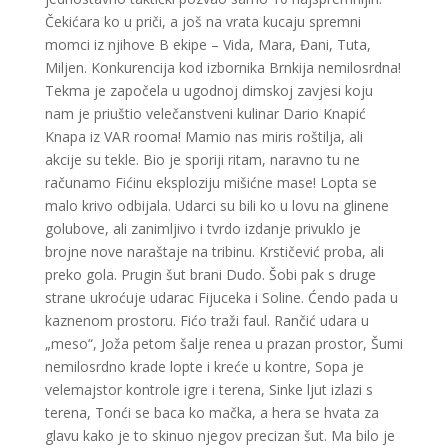
Čekićara ko u priči, a još na vrata kucaju spremni
momci iz njihove B ekipe – Vida, Mara, Đani, Tuta,
Miljen. Konkurencija kod izbornika Brnkija nemilosrdna!
Tekma je započela u ugodnoj dimskoj zavjesi koju
nam je priuštio velečanstveni kulinar Dario Knapić
Knapa iz VAR rooma! Mamio nas miris roštilja, ali
akcije su tekle. Bio je sporiji ritam, naravno tu ne
računamo Fićinu eksploziju mišićne mase! Lopta se
malo krivo odbijala. Udarci su bili ko u lovu na glinene
golubove, ali zanimljivo i tvrdo izdanje privuklo je
brojne nove naraštaje na tribinu. Krstičević proba, ali
preko gola. Prugin šut brani Dudo. Šobi pak s druge
strane ukroćuje udarac Fijuceka i Soline. Ćendo pada u
kaznenom prostoru. Fićo traži faul. Rančić udara u
„meso“, Joža petom šalje renea u prazan prostor, Šumi
nemilosrdno krade lopte i kreće u kontre, Sopa je
velemajstor kontrole igre i terena, Sinke ljut izlazi s
terena, Tonći se baca ko mačka, a hera se hvata za
glavu kako je to skinuo njegov precizan šut. Ma bilo je