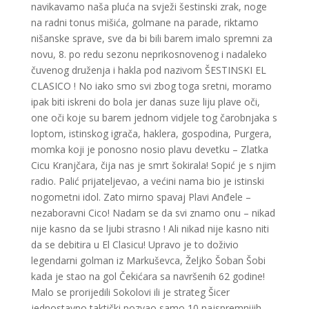
navikavamo naša pluća na svježi šestinski zrak, noge
na radni tonus mišića, golmane na parade, riktamo
nišanske sprave, sve da bi bili barem imalo spremni za
novu, 8. po redu sezonu neprikosnovenog i nadaleko
čuvenog druženja i hakla pod nazivom ŠESTINSKI EL
CLASICO ! No iako smo svi zbog toga sretni, moramo
ipak biti iskreni do bola jer danas suze liju plave oči,
one oči koje su barem jednom vidjele tog čarobnjaka s
loptom, istinskog igrača, haklera, gospodina, Purgera,
momka koji je ponosno nosio plavu devetku – Zlatka
Cicu Kranjčara, čija nas je smrt šokirala! Sopić je s njim
radio. Palić prijateljevao, a većini nama bio je istinski
nogometni idol. Zato mirno spavaj Plavi Anđele –
nezaboravni Cico! Nadam se da svi znamo onu – nikad
nije kasno da se ljubi strasno ! Ali nikad nije kasno niti
da se debitira u El Clasicu! Upravo je to doživio
legendarni golman iz Markuševca, Željko Šoban Šobi
kada je stao na gol Čekićara sa navršenih 62 godine!
Malo se prorijedili Sokolovi ili je strateg Šicer
jednostavno taktički pozvao samo 10 najspremnijih.