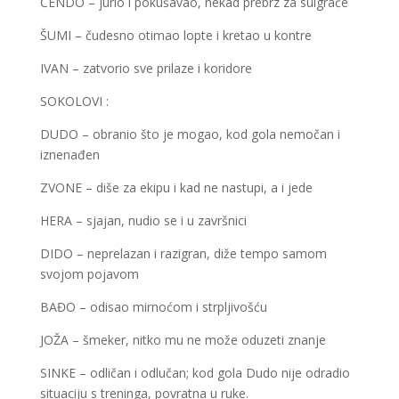
ČENDO – jurio i pokušavao, nekad prebrz za suigrače
ŠUMI – čudesno otimao lopte i kretao u kontre
IVAN – zatvorio sve prilaze i koridore
SOKOLOVI :
DUDO – obranio što je mogao, kod gola nemočan i
iznenađen
ZVONE – diše za ekipu i kad ne nastupi, a i jede
HERA – sjajan, nudio se i u završnici
DIDO – neprelazan i razigran, diže tempo samom
svojom pojavom
BAĐO – odisao mirnoćom i strpljivošću
JOŽA – šmeker, nitko mu ne može oduzeti znanje
SINKE – odličan i odlučan; kod gola Dudo nije odradio
situaciju s treninga, povratna u ruke.