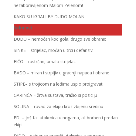
nezaboravljenom Malom Zelenom!
KAKO SU IGRALI BY DUDO MOLAN :
Sokolovi
DUDO – nemoćan kod gola, drugo sve obranio
SINKE – strijelac, moćan u trci i defanzivi
FIĆO – rastrčan, umalo strijelac
BAĐO – miran i strpljiv u gradnji napada i obrane
STIPE– s trojicom na leđima uspio proigravati
GARINČA – žrtva sustava, tražio si poziciju
SOLINA – rovao za ekipu kroz zbijenu sredinu
EDI – još fali utakmica u nogama, ali borben i predan
ekipi
DIDO – rutiner sa pregršt utakmica u nogama