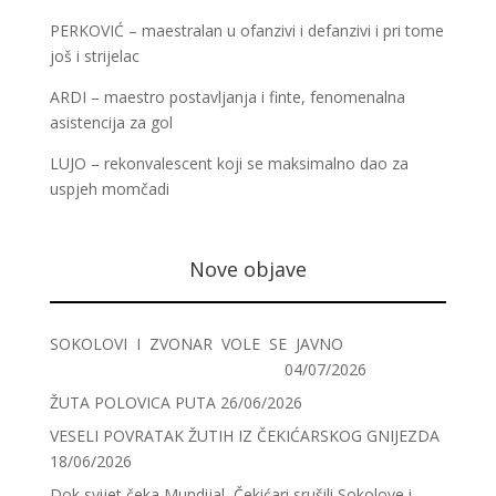
PERKOVIĆ – maestralan u ofanzivi i defanzivi i pri tome
još i strijelac
ARDI – maestro postavljanja i finte, fenomenalna
asistencija za gol
LUJO – rekonvalescent koji se maksimalno dao za
uspjeh momčadi
Nove objave
SOKOLOVI I ZVONAR VOLE SE JAVNO
04/07/2026
ŽUTA POLOVICA PUTA
26/06/2026
VESELI POVRATAK ŽUTIH IZ ČEKIĆARSKOG GNIJEZDA
18/06/2026
Dok svijet čeka Mundijal, Čekićari srušili Sokolove i