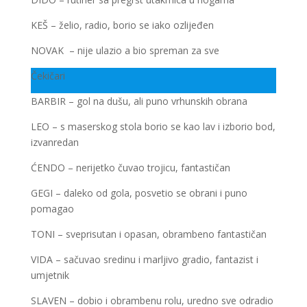
KEŠ – želio, radio, borio se iako ozlijeđen
NOVAK – nije ulazio a bio spreman za sve
Čekičari
BARBIR – gol na dušu, ali puno vrhunskih obrana
LEO – s maserskog stola borio se kao lav i izborio bod,
izvanredan
ĆENDO – nerijetko čuvao trojicu, fantastičan
GEGI – daleko od gola, posvetio se obrani i puno
pomagao
TONI – sveprisutan i opasan, obrambeno fantastičan
VIDA – sačuvao sredinu i marljivo gradio, fantazist i
umjetnik
SLAVEN – dobio i obrambenu rolu, uredno sve odradio