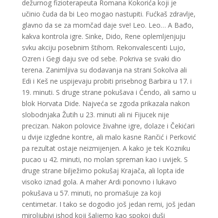
dežurnog fizioterapeuta Romana Kokorića koji je
učinio čuda da bi Leo mogao nastupiti. Fućkaš zdravlje,
glavno da se za momčad daje sve! Leo. Leo… A Bađo,
kakva kontrola igre. Sinke, Dido, Rene oplemljenjuju
svku akciju posebnim štihom. Rekonvalescenti Lujo,
Ozren i Gegi daju sve od sebe. Pokriva se svaki dio
terena. Zanimljiva su dodavanja na strani Sokolva ali
Edi i Keš ne uspijevaju probiti prisebnog Barbira u 17. i
19. minuti. S druge strane pokušava i Ćendo, ali samo u
blok Horvata Dide. Najveća se zgoda prikazala nakon
slobodnjaka Žutih u 23. minuti ali ni Fijucek nije
precizan. Nakon polovice živahne igre, dolaze i Čekićari
u dvije izgledne kontre, ali malo kasne Rančić i Perković
pa rezultat ostaje neizmijenjen. A kako je tek Kozniku
pucao u 42. minuti, no molan spreman kao i uvijek. S
druge strane bilježimo pokušaj Krajača, ali lopta ide
visoko iznad gola. A maher Ardi ponovno i lukavo
pokušava u 57. minuti, no promašuje za koji
centimetar. I tako se dogodio još jedan remi, još jedan
miroljubivi ishod koji šaljemo kao spokoj duši