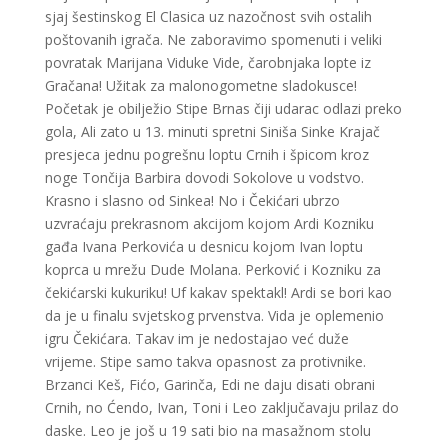
sjaj šestinskog El Clasica uz nazočnost svih ostalih
poštovanih igrača. Ne zaboravimo spomenuti i veliki
povratak Marijana Viduke Vide, čarobnjaka lopte iz
Gračana! Užitak za malonogometne sladokusce!
Početak je obilježio Stipe Brnas čiji udarac odlazi preko
gola, Ali zato u 13. minuti spretni Siniša Sinke Krajač
presjeca jednu pogrešnu loptu Crnih i špicom kroz
noge Tončija Barbira dovodi Sokolove u vodstvo.
Krasno i slasno od Sinkea! No i Čekićari ubrzo
uzvraćaju prekrasnom akcijom kojom Ardi Kozniku
gađa Ivana Perkovića u desnicu kojom Ivan loptu
koprca u mrežu Dude Molana. Perković i Kozniku za
čekićarski kukuriku! Uf kakav spektakl! Ardi se bori kao
da je u finalu svjetskog prvenstva. Vida je oplemenio
igru Čekićara. Takav im je nedostajao već duže
vrijeme. Stipe samo takva opasnost za protivnike.
Brzanci Keš, Fićo, Garinča, Edi ne daju disati obrani
Crnih, no Ćendo, Ivan, Toni i Leo zaključavaju prilaz do
daske. Leo je još u 19 sati bio na masažnom stolu