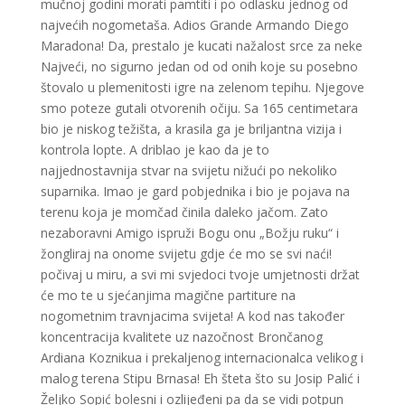
mučnoj godini morati pamtiti i po odlasku jednog od
najvećih nogometaša. Adios Grande Armando Diego
Maradona! Da, prestalo je kucati nažalost srce za neke
Najveći, no sigurno jedan od od onih koje su posebno
štovalo u plemenitosti igre na zelenom tepihu. Njegove
smo poteze gutali otvorenih očiju. Sa 165 centimetara
bio je niskog težišta, a krasila ga je briljantna vizija i
kontrola lopte. A driblao je kao da je to
najjednostavnija stvar na svijetu nižući po nekoliko
suparnika. Imao je gard pobjednika i bio je pojava na
terenu koja je momčad činila daleko jačom. Zato
nezaboravni Amigo ispruži Bogu onu „Božju ruku“ i
žongliraj na onome svijetu gdje će mo se svi naći!
počivaj u miru, a svi mi svjedoci tvoje umjetnosti držat
će mo te u sjećanjima magične partiture na
nogometnim travnjacima svijeta! A kod nas također
koncentracija kvalitete uz nazočnost Brončanog
Ardiana Koznikua i prekaljenog internacionalca velikog i
malog terena Stipu Brnasa! Eh šteta što su Josip Palić i
Željko Sopić bolesni i ozlijeđeni pa da se vidi potpun