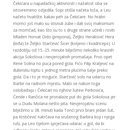
Čekićara u napadačkoj aktivnosti i nažalost oba se
istovremeno ozljedila. Sopi otišla načeta loža, a Leu
načeto hvatište. kakav peh za Čekićare. No hrabri
momci još malo su stisnuli zube i dali svoj maksimum
za momčad, kao što su to s druge strane učinili i roviti
Mladen Horvat Dido (prepona), Željko Heraković Hera
(leđa) te Željko Starčević Šicer (koljeno i kvadriceps). U
razdoblju od 15.-25. minute bilježimo nekoliko krasnih
akcija Sokolova i nevjerojatnih promašaja. Prvo opet
Rene Solina no puca pored gola. Fićo Filip Kraljević na
dubinsku loptu s jednog metra plućima šalje preko
gola. Da i to je moguće. Starčević solo na udarcu no
Barbir na radnom mjestu. Malo se nakon toga
oslobađaju i Čekićari no njihovi šutevi Perkovića,
Ćende i Rančića ne pronalaze put do gola Sokolova jer
se u Dudu Molana nešto pita. Nevjerojatnu scenu
bilježimo u 38. minuti kada Tonći prvo brani jedan šut,
pa Krstičević natrčava na srušenog Barbira koji i njega
ruši, pa Leo tijelom sprječava udarac u gol, da bi