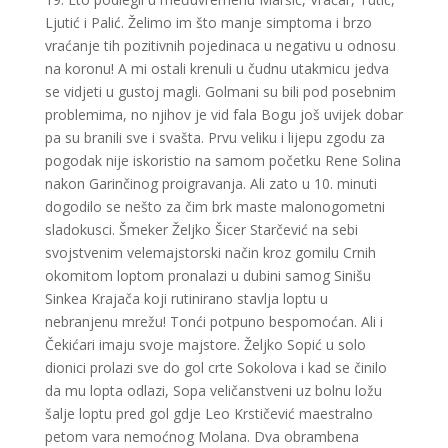
Ljutić i Palić. Želimo im što manje simptoma i brzo
vraćanje tih pozitivnih pojedinaca u negativu u odnosu
na koronu! A mi ostali krenuli u čudnu utakmicu jedva
se vidjeti u gustoj magli. Golmani su bili pod posebnim
problemima, no njihov je vid fala Bogu još uvijek dobar
pa su branili sve i svašta. Prvu veliku i lijepu zgodu za
pogodak nije iskoristio na samom početku Rene Solina
nakon Garinčinog proigravanja. Ali zato u 10. minuti
dogodilo se nešto za čim brk maste malonogometni
sladokusci. Šmeker Željko Šicer Starčević na sebi
svojstvenim velemajstorski način kroz gomilu Crnih
okomitom loptom pronalazi u dubini samog Sinišu
Sinkea Krajača koji rutinirano stavlja loptu u
nebranjenu mrežu! Tonći potpuno bespomoćan. Ali i
Čekićari imaju svoje majstore. Željko Sopić u solo
dionici prolazi sve do gol crte Sokolova i kad se činilo
da mu lopta odlazi, Sopa veličanstveni uz bolnu ložu
šalje loptu pred gol gdje Leo Krstičević maestralno
petom vara nemoćnog Molana. Dva obrambena