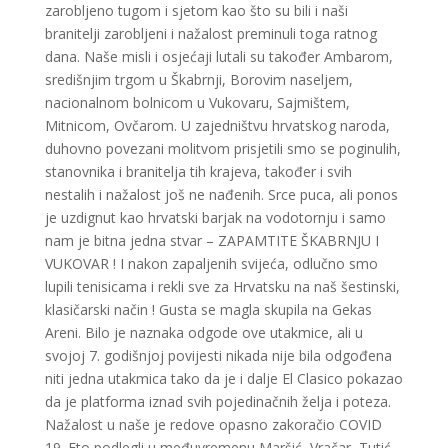
zarobljeno tugom i sjetom kao što su bili i naši
branitelji zarobljeni i nažalost preminuli toga ratnog
dana. Naše misli i osjećaji lutali su također Ambarom,
središnjim trgom u Škabrnji, Borovim naseljem,
nacionalnom bolnicom u Vukovaru, Sajmištem,
Mitnicom, Ovčarom. U zajedništvu hrvatskog naroda,
duhovno povezani molitvom prisjetili smo se poginulih,
stanovnika i branitelja tih krajeva, također i svih
nestalih i nažalost još ne nađenih. Srce puca, ali ponos
je uzdignut kao hrvatski barjak na vodotornju i samo
nam je bitna jedna stvar – ZAPAMTITE ŠKABRNJU I
VUKOVAR ! I nakon zapaljenih svijeća, odlučno smo
lupili tenisicama i rekli sve za Hrvatsku na naš šestinski,
klasičarski način ! Gusta se magla skupila na Gekas
Areni. Bilo je naznaka odgode ove utakmice, ali u
svojoj 7. godišnjoj povijesti nikada nije bila odgođena
niti jedna utakmica tako da je i dalje El Clasico pokazao
da je platforma iznad svih pojedinačnih želja i poteza.
Nažalost u naše je redove opasno zakoračio COVID
19. Eto podlegli u međuvremenu Maršić, Vračar, Tutić,