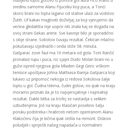
odbijenu loptu gotovo iz ponora gol auta Fićo vratio u
sredinu samome Alanu Fijuceku koji puca, a Tonći
skoro brani no lopta lagano od stative ulazi za vodstvo
Žutih. Uf kakav magloviti doživljaj za koji vjerujemo da
većina gledališta nije uopće niti znala kaj se događa na
ovoj strani Gekas arene. Sve kasnije bilo je sporadično
s obje strane. Sokolovi čuvaju rezultat. Čekićari mlačno
pokušavaju izjednačiti i onda stiže 58. minuta.
Gašparac zove faul ma 10 metara od gola. Toni Rančić
pronalazi rupu i puca, no sjajni Dudo Molan brani no u
gužvi ispred njegova gola Mladen Gegi Genc vrškom
tenisice upošljava Johna Mathiasa Đanija Gašparca koji
lukavo uz pripomoć nekoga iz redova Sokolova šalje
loptu u gol. Čudna tekma, čudni golovi, no ipak na kraju
moramo priznati da je to najvjerojatnije i najrealniji
rezultat. Dakle bitka za trofej se nastavlja s velikim
uzbuđenjima. Još na kraju Klasičari posebno šalju
poruku podstreka i hrabrosti netom operiranom Alanu
Klakočeru čija je kičma ipak otišla na remont. Diskovi
poludjeli i spriječili našeg napadača u normalnim