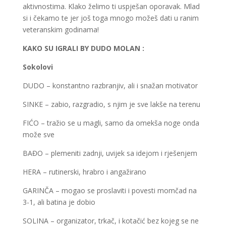
aktivnostima. Klako želimo ti uspješan oporavak. Mlad
si i čekamo te jer još toga mnogo možeš dati u ranim
veteranskim godinama!
KAKO SU IGRALI BY DUDO MOLAN :
Sokolovi
DUDO – konstantno razbranjiv, ali i snažan motivator
SINKE – zabio, razgradio, s njim je sve lakše na terenu
FIĆO – tražio se u magli, samo da omekša noge onda
može sve
BAĐO – plemeniti zadnji, uvijek sa idejom i rješenjem
HERA – rutinerski, hrabro i angažirano
GARINČA – mogao se proslaviti i povesti momčad na
3-1, ali batina je dobio
SOLINA – organizator, trkač, i kotačić bez kojeg se ne