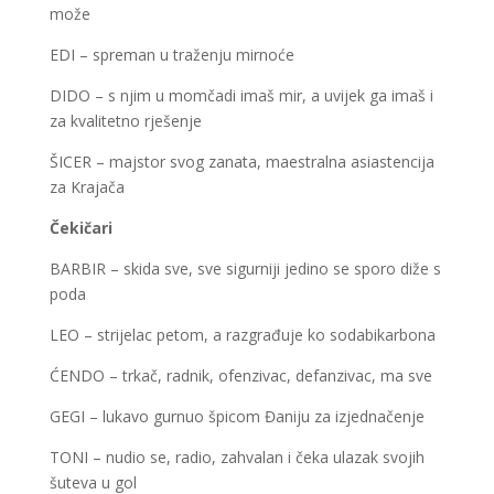
može
EDI – spreman u traženju mirnoće
DIDO – s njim u momčadi imaš mir, a uvijek ga imaš i
za kvalitetno rješenje
ŠICER – majstor svog zanata, maestralna asiastencija
za Krajača
Čekičari
BARBIR – skida sve, sve sigurniji jedino se sporo diže s
poda
LEO – strijelac petom, a razgrađuje ko sodabikarbona
ĆENDO – trkač, radnik, ofenzivac, defanzivac, ma sve
GEGI – lukavo gurnuo špicom Đaniju za izjednačenje
TONI – nudio se, radio, zahvalan i čeka ulazak svojih
šuteva u gol