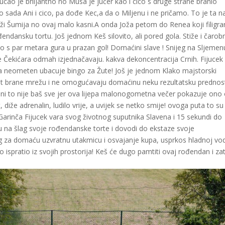
o je briljantno no Musa je jučer kao i cico s druge strane branio
 sada Ani i cico, pa dođe Kec,a da o Miljenu i ne pričamo. To je ta n
i Šumija no ovaj malo kasni.A onda Joža petom do Renea koji filigra
endansku tortu. Još jednom Keš silovito, ali pored gola. Stiže i čarob
ndo s par metara gura u prazan gol! Domaćini slave ! Snijeg na Sljemen
nje Čekićara odmah izjednačavaju. kakva dekoncentracija Crnih. Fijucek
da neometen ubacuje bingo za Žute! Još je jednom Klako majstorski
opet brane mrežu i ne omogućavaju domaćinu neku rezultatsku prednos
ni to nije baš sve jer ova lijepa malonogometna večer pokazuje ono
diže adrenalin, ludilo vrije, a uvijek se netko smije! ovoga puta to su
Garinča Fijucek vara svog životnog suputnika Slavena i 15 sekundi do
du na šlag svoje rođendanske torte i dovodi do ekstaze svoje
log za domaću uzvratnu utakmicu i osvajanje kupa, usprkos hladnoj vod
ispratio iz svojih prostorija! Keš će dugo pamtiti ovaj rođendan i za
u!