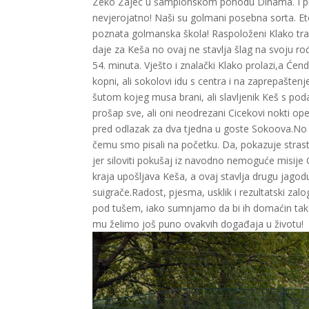
Zeko Zajec u šampionskom pohodu Dinama. I puca
nevjerojatno! Naši su golmani posebna sorta. Eto
poznata golmanska škola! Raspoloženi Klako traž
daje za Keša no ovaj ne stavlja šlag na svoju rođ
54. minuta. Vješto i znalački Klako prolazi,a Će
kopni, ali sokolovi idu s centra i na zaprepašte
šutom kojeg musa brani, ali slavljenik Keš s po
prošap sve, ali oni neodrezani Cicekovi nokti 
pred odlazak za dva tjedna u goste Sokoova.No 
čemu smo pisali na početku. Da, pokazuje strast, 
jer siloviti pokušaj iz navodno nemoguće misije 
kraja upošljava Keša, a ovaj stavlja drugu jago
suigrače.Radost, pjesma, usklik i rezultatski za
pod tušem, iako sumnjamo da bi ih domaćin tako 
mu želimo još puno ovakvih događaja u život