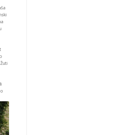
aša
nski
na
u
t
 o
 Žuti
i
to