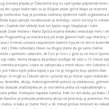
g zvonara pripala je Čekićarima koji su cijeli tjedan pripremali teren 
aj dio Lijepe Naše tako su je iščupan jedan gol te klupa za rezervne
 kup je svetkovina. Kup je poseban nadražaj epiderme naših organizama.
o finale kupa vjerujte nezaboravan je doživljaj i samo oni koji to ostvar
en i Svjetski dan obitelji! Kud ćeš ljepše nego okupljanje i naše
olazak Dude Molana i Maria Špičića kojima itekako nedostaje miris i o
n pas Prugovečkog za Vračara koji još bolje glavom traži Luju Maršića, 
ćara.U 9.minuti uzvraća raspoloženi Garinča Fijucek no Ani to brani.M
ik Keš ( friški rođendan) čekao na drugoj stativi da ga samo metne.
teže i sprintom i udarcem, ali Cico je Cico i s gola se ne mico! Sporn
nije radio. Nema Knapića da potkuri uređaje! Ali zato u 15. minuti slij
i netreba provjera. Lopta se zakoprcala u mreži Muse i eto Sokolovi š
Joži Paliću bježi jedna lopta( o pa i to je moguće) koju spretni Alan
e ! A mogli su Čekićari ubrzo i povesti da je Vračar uspio realizirati 
empa, dinamike, akcija, malonogometnih poteza za sladokusce, golman
lo dolazak znatiželjnika jer je ova tekma jedna od najkvalitetnijih u
ane prilike. Prednjače napadai Garinča, Palić no Ani skida, pa klako i
et klasično je pokazala prekrasna akcija od prve koju je pokrenuo Pr
a stativu. A kako je Damir Perić u 40. minuti prošao terenom ko neka