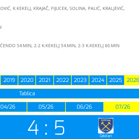
IĆ, K.KEKELJ, KRAJAČ, FIJUCEK, SOLINA, PALIĆ, KRALJEVIĆ,
N
 ĆENDO 54.MIN, 2-2 K.KEKELJ 54.MIN, 2-3 K.KEKELJ 60.MIN