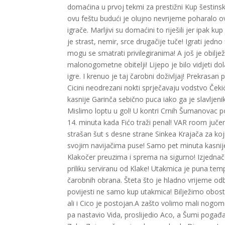
domaćina u prvoj tekmi za prestižni Kup šestinsko
ovu feštu budući je olujno nevrijeme poharalo ov
igrače. Marljivi su domaćini to riješili jer ipak
je strast, nemir, srce drugačije tuče! Igrati jedn
mogu se smatrati privilegiranima! A još je obiljež
malonogometne obitelji! Lijepo je bilo vidjeti d
igre. I krenuo je taj čarobni doživljaj! Prekrasa
Cicini neodrezani nokti sprječavaju vodstvo Čeki
kasnije Garinča sebično puca iako ga je slavljen
Mislimo loptu u gol! U kontri Crnih Šumanovac po
14. minuta kada Fićo traži penal! VAR room jučer 
strašan šut s desne strane Sinkea Krajača za koj
svojim navijačima puse! Samo pet minuta kasnije 
Klakočer preuzima i sprema na sigurno! Izjednačenj
priliku serviranu od Klake! Utakmica je puna t
čarobnih obrana. Šteta što je hladno vrijeme odbi
povijesti ne samo kup utakmica! Bilježimo obostr
ali i Cico je postojan.A zašto volimo mali nogom
pa nastavio Vida, proslijedio Aco, a Šumi pogađ