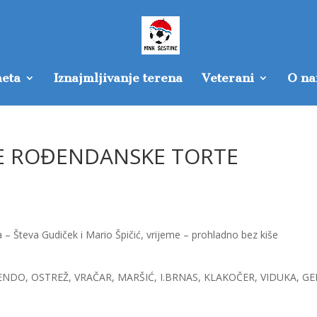
eta
Iznajmljivanje terena
Veterani
O n
E ROĐENDANSKE TORTE
a – Števa Gudiček i Mario Špičić, vrijeme – prohladno bez kiše
ĆENDO, OSTREŽ, VRAČAR, MARŠIĆ, I.BRNAS, KLAKOČER, VIDUKA, GE