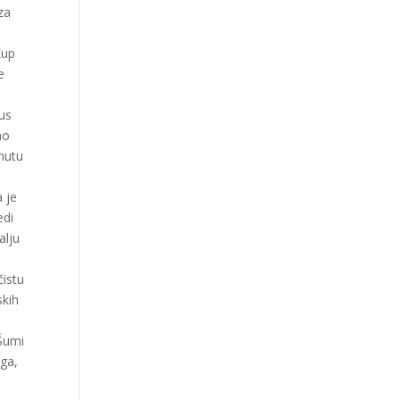
za
Kup
e
kus
no
inutu
a je
edi
alju
čistu
skih
 Šumi
uga,
d