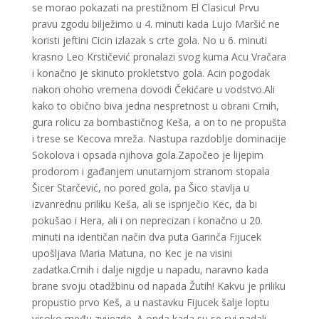
se morao pokazati na prestižnom El Clasicu! Prvu
pravu zgodu bilježimo u 4. minuti kada Lujo Maršić ne
koristi jeftini Cicin izlazak s crte gola. No u 6. minuti
krasno Leo Krstičević pronalazi svog kuma Acu Vračara
i konačno je skinuto prokletstvo gola. Acin pogodak
nakon ohoho vremena dovodi Čekićare u vodstvo.Ali
kako to obično biva jedna nespretnost u obrani Crnih,
gura rolicu za bombastičnog Keša, a on to ne propušta
i trese se Kecova mreža. Nastupa razdoblje dominacije
Sokolova i opsada njihova gola.Započeo je lijepim
prodorom i gađanjem unutarnjom stranom stopala
Šicer Starčević, no pored gola, pa Šico stavlja u
izvanrednu priliku Keša, ali se ispriječio Kec, da bi
pokušao i Hera, ali i on neprecizan i konačno u 20.
minuti na identičan način dva puta Garinča Fijucek
upošljava Maria Matuna, no Kec je na visini
zadatka.Crnih i dalje nigdje u napadu, naravno kada
brane svoju otadžbinu od napada Žutih! Kakvu je priliku
propustio prvo Keš, a u nastavku Fijucek šalje loptu
visoko među zvijezde. A onda kada su se svi nadali