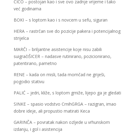
CICO – postojan kao i sve ovo zadnje vrijeme i tako
već godinama
BOKI – s loptom kao i s novcem u sefu, siguran
HERA – rastrčan sve do pozicije pakera i potencijalnog
strijelca
MARČI – briljantne asistencije koje nisu zabili
suigračiŠICER – nadasve rutinirano, pozicionirano,
patentirano, pametno
RENE – kada on misli, tada momčad ne griješi,
pogodio stativu
PALIĆ – jedri, kliže, s loptom gmiže, lijepo ga je gledati
SINKE – spasio vodstvo CrnihGRGA – razigran, imao
dobre ideje, ali propustio matirati Keca
GARINČA – povratak nakon ozljede u vrhunskom
izdanju, i gol i asistencija