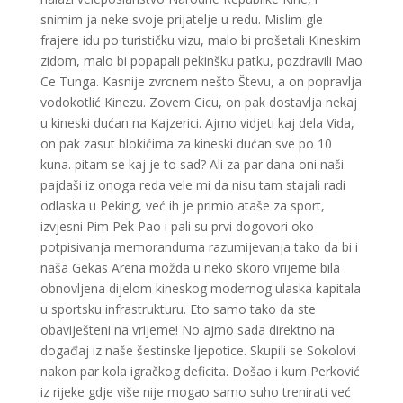
snimim ja neke svoje prijatelje u redu. Mislim gle
frajere idu po turističku vizu, malo bi prošetali Kineskim
zidom, malo bi popapali pekinšku patku, pozdravili Mao
Ce Tunga. Kasnije zvrcnem nešto Števu, a on popravlja
vodokotlić Kinezu. Zovem Cicu, on pak dostavlja nekaj
u kineski dućan na Kajzerici. Ajmo vidjeti kaj dela Vida,
on pak zasut blokićima za kineski dućan sve po 10
kuna. pitam se kaj je to sad? Ali za par dana oni naši
pajdaši iz onoga reda vele mi da nisu tam stajali radi
odlaska u Peking, već ih je primio ataše za sport,
izvjesni Pim Pek Pao i pali su prvi dogovori oko
potpisivanja memoranduma razumijevanja tako da bi i
naša Gekas Arena možda u neko skoro vrijeme bila
obnovljena dijelom kineskog modernog ulaska kapitala
u sportsku infrastrukturu. Eto samo tako da ste
obaviješteni na vrijeme! No ajmo sada direktno na
događaj iz naše šestinske ljepotice. Skupili se Sokolovi
nakon par kola igračkog deficita. Došao i kum Perković
iz rijeke gdje više nije mogao samo suho trenirati već