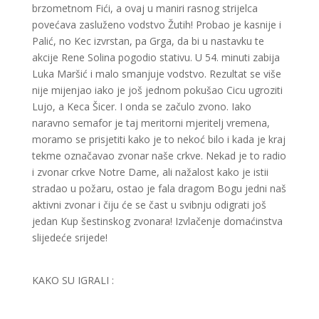
brzometnom Fići, a ovaj u maniri rasnog strijelca
povećava zasluženo vodstvo Žutih! Probao je kasnije i
Palić, no Kec izvrstan, pa Grga, da bi u nastavku te
akcije Rene Solina pogodio stativu. U 54. minuti zabija
Luka Maršić i malo smanjuje vodstvo. Rezultat se više
nije mijenjao iako je još jednom pokušao Cicu ugroziti
Lujo, a Keca Šicer. I onda se začulo zvono. Iako
naravno semafor je taj meritorni mjeritelj vremena,
moramo se prisjetiti kako je to nekoć bilo i kada je kraj
tekme označavao zvonar naše crkve. Nekad je to radio
i zvonar crkve Notre Dame, ali nažalost kako je istii
stradao u požaru, ostao je fala dragom Bogu jedni naš
aktivni zvonar i čiju će se čast u svibnju odigrati još
jedan Kup šestinskog zvonara! Izvlačenje domaćinstva
slijedeće srijede!
KAKO SU IGRALI :