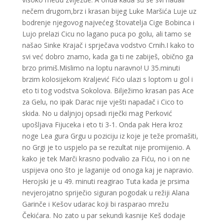
nečem drugom,brz i krasan bijeg Luke Maršića Luje uz
bodrenje njegovog najvećeg štovatelja Cige Bobinca i
Lujo prelazi Cicu no lagano puca po golu, ali tamo se
našao Sinke Krajač i sprječava vodstvo Crnih.I kako to
svi već dobro znamo, kada ga ti ne zabiješ, obično ga
brzo primiš.Mislimo na loptu naravno! U 35.minuti
brzim kolosijekom Kraljević Fićo ulazi s loptom u gol i
eto ti tog vodstva Sokolova. Bilježimo krasan pas Ace
za Gelu, no ipak Darac nije vješti napadač i Cico to
skida. No u daljnjoj opsadi riječki mag Perković
upošljava Fijuceka i eto ti 3-1. Onda pak Hera kroz
noge Lea gura Grgu u poziciju iz koje je teže promašiti,
no Grgi je to uspjelo pa se rezultat nije promijenio. A
kako je tek Marči krasno podvalio za Fiću, no i on ne
uspijeva ono što je laganije od onoga kaj je napravio.
Herojski je u 49. minuti reagirao Tuta kada je prsima
nevjerojatno spriječio siguran pogodak u režiji Alana
Garinče i Kešov udarac koji bi rasparao mrežu
Čekićara. No zato u par sekundi kasnije Keš dodaje