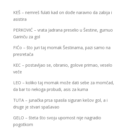
KEŠ – nemreš fulati kad on dođe naravno da zabija i
asistira
PERKOVIĆ – vrata Jadrana preselio u Šestine, gurnuo
Garinču za gol
FIĆo – što juri taj momak Šestinama, pazi samo na
presretača
KEC – postavljao se, obranio, golove primao, veselo
veče
LEO – koliko taj momak može dati sebe za momčad,
da bar to nekoga probudi, asis za kuma
TUTA – junačka prsa spasila siguran kešov gol, a i
druge je stvari spašavao
GELO – šteta što svoju upornost nije nagradio
pogotkom