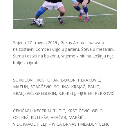
Srijeda 17. travnja 2019., Gekas Arena – naravno
neizostavni Čombe i Cigo u parteru, Števa u mezaninu,
Šuma i ostali na balkonu, vrijeme – niti na Lošinju nije
bolje za igrati
SOKOLOVI : ROSTOHAR, BOKOR, HERAKOVIĆ,
MATUN, STARČEVIĆ, SOLINA, KRAJAČ, PALIĆ,
KRALJEVIĆ, GREGORIN, K.KEKELJ, FIJUCEK, PERKOVIĆ
ČEKIĆARI : KECERIN, TUTIĆ, KRSTIČEVIĆ, GELO,
OSTREŽ, KUTLEŠA, VRAČAR, MARŠIĆ,
VIDUKAVODITELJI – IVICA BRNAS I MLADEN GENC