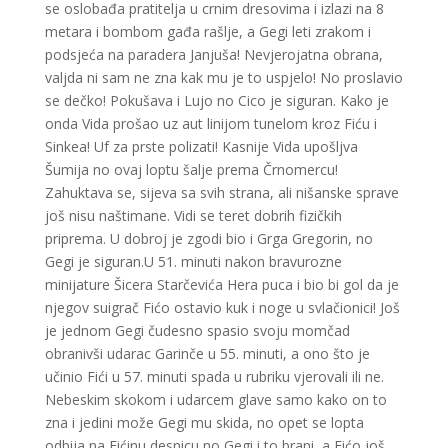
se oslobađa pratitelja u crnim dresovima i izlazi na 8
metara i bombom gađa rašlje, a Gegi leti zrakom i
podsjeća na paradera Janjuša! Nevjerojatna obrana,
valjda ni sam ne zna kak mu je to uspjelo! No proslavio
se dečko! Pokušava i Lujo no Cico je siguran. Kako je
onda Vida prošao uz aut linijom tunelom kroz Fiću i
Sinkea! Uf za prste polizati! Kasnije Vida upošljva
Šumija no ovaj loptu šalje prema Črnomercu!
Zahuktava se, sijeva sa svih strana, ali nišanske sprave
još nisu naštimane. Vidi se teret dobrih fizičkih
priprema. U dobroj je zgodi bio i Grga Gregorin, no
Gegi je siguran.U 51. minuti nakon bravurozne
minijature Šicera Starčevića Hera puca i bio bi gol da je
njegov suigrač Fićo ostavio kuk i noge u svlačionici! Još
je jednom Gegi čudesno spasio svoju momčad
obranivši udarac Garinče u 55. minuti, a ono što je
učinio Fići u 57. minuti spada u rubriku vjerovali ili ne.
Nebeskim skokom i udarcem glave samo kako on to
zna i jedini može Gegi mu skida, no opet se lopta
odbija na Fićinu desnicu no Gegi i to brani, a Fićo još