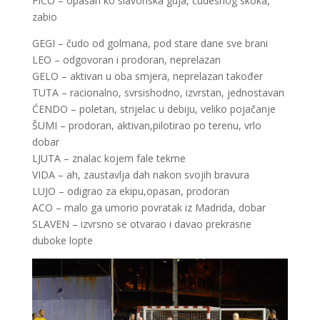
FIĆO – opasan ko slavonska guja, čudesnog skoka,
zabio
GEGI – čudo od golmana, pod stare dane sve brani
LEO – odgovoran i prodoran, neprelazan
GELO – aktivan u oba smjera, neprelazan također
TUTA – racionalno, svrsishodno, izvrstan, jednostavan
ĆENDO – poletan, strijelac u debiju, veliko pojačanje
ŠUMI – prodoran, aktivan,pilotirao po terenu, vrlo
dobar
LJUTA – znalac kojem fale tekme
VIDA – ah, zaustavlja dah nakon svojih bravura
LUJO – odigrao za ekipu,opasan, prodoran
ACO – malo ga umorio povratak iz Madrida, dobar
SLAVEN – izvrsno se otvarao i davao prekrasne
duboke lopte