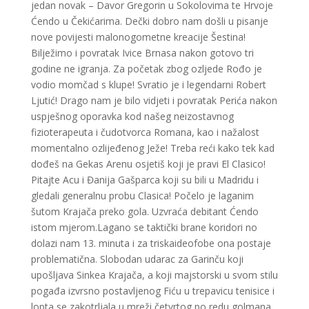
jedan novak – Davor Gregorin u Sokolovima te Hrvoje
Ćendo u Čekićarima. Dečki dobro nam došli u pisanje
nove povijesti malonogometne kreacije Šestina!
Bilježimo i povratak Ivice Brnasa nakon gotovo tri
godine ne igranja. Za početak zbog ozljede Rođo je
vodio momčad s klupe! Svratio je i legendarni Robert
Ljutić! Drago nam je bilo vidjeti i povratak Perića nakon
uspješnog oporavka kod našeg neizostavnog
fizioterapeuta i čudotvorca Romana, kao i nažalost
momentalno ozlijeđenog Ježe! Treba reći kako tek kad
dođeš na Gekas Arenu osjetiš koji je pravi El Clasico!
Pitajte Acu i Đanija Gašparca koji su bili u Madridu i
gledali generalnu probu Clasica! Počelo je laganim
šutom Krajača preko gola. Uzvraća debitant Ćendo
istom mjerom.Lagano se taktički brane koridori no
dolazi nam 13. minuta i za triskaideofobe ona postaje
problematična. Slobodan udarac za Garinču koji
upošljava Sinkea Krajača, a koji majstorski u svom stilu
pogađa izvrsno postavljenog Fiću u trepavicu tenisice i
lopta se zakotrljala u mreži četvrtog po redu golmana