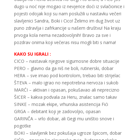
dugo u noć nije mogao iz nevjerice doći iz svlačionice i
pojesti odojak koji su nam poslužili u nastavku večeri
slavljenici Sandra, Boki i Cico! Želimo im dug život uz
puno zdravlja i zafrkancije u našem društvu! Na kraju
prvoga kola nema nezadovoljnih! Bravo za sve i
pozdrav onima koji večeras nisu mogli biti s nama!
KAKO SU IGRALI :
CICO – nastavak njegove sigurnosne dobre situacije
PERO – glavno da ga niš ne boli, rutinerski, dobar
HERA – sve imao pod kontrolom, trebao biti strijelac
ŠTEVA – malo igrao no nepotrebna nervoza i sukob
MARĆI – aktivan i opasan, pokušavao ali neprecizno
ŠICER – kakva podvala za Heru, znalac samo takav
SINKE – mozak ekipe, vrhunska asistencija Fići
GRGA – debitant koji je zadovoljio, opasan
GARINČA – vrlo dobar, ali Gegi mu uništio snove i
pogotke
BOKI – slavljenik bez pokušaja ugroze špicom, dobar