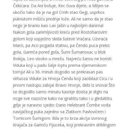
Čekićara. Da Ani boluje, Kec čuva dijete, a Miljen se
ukočio tako da je na gol Crnih stao Gegi, usprkos
puknutom mišiću prednje lože. Ali ne samo da je stao
nego je branio kao Lav Jašin u najboljim danima!
Nakon gola zanimljivosti kreću pred Rostoharovim
golom koji uspješno skida šuteve Vračara. Uzvraća
Marći, pa Aco pogađa stativu, pa Ćendo puca preko
gola, Garinča pored gola, Šumi Šumanovac u blok
Bokija, Leo visoko u mrežu. Najveću šansu ne koristi
Viduka koji u padu šalje loptu prema sljemenskom
tornju! Ali u 36. minuti dogodio se prekrasan pas
virtuoza Viduke za Hrvoja Ćendu koji zaobilazi Cicu i u
prvom nastupu zabija! Bravo Hrvoje, debi iz snova! Što
se dogodilo samo minutu kasnije doista je diglo na
noge sve nazočne kako na igralištu tako i u gledalištu
gdje je naravno sjedio Dario Helebrant Čombe vođa
navijačkog puka zajedno sa Zlatkom Pavlovićem i
Tomicom Šumigom. Bila je to brza akcija izvrsnog
Krajača za Garinču Fijuceka, koji prekrasnim driblingom