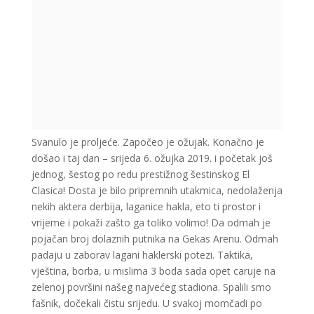
Svanulo je proljeće. Započeo je ožujak. Konačno je
došao i taj dan – srijeda 6. ožujka 2019. i početak još
jednog, šestog po redu prestižnog šestinskog El
Clasica! Dosta je bilo pripremnih utakmica, nedolaženja
nekih aktera derbija, laganice hakla, eto ti prostor i
vrijeme i pokaži zašto ga toliko volimo! Da odmah je
pojačan broj dolaznih putnika na Gekas Arenu. Odmah
padaju u zaborav lagani haklerski potezi. Taktika,
vještina, borba, u mislima 3 boda sada opet caruje na
zelenoj površini našeg najvećeg stadiona. Spalili smo
fašnik, dočekali čistu srijedu. U svakoj momčadi po