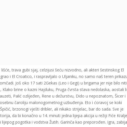
išće, trava gubi sjaj, celzijusi šeću nizvodno, ali akteri šestinskog El
rao i El Croatico, i raspravljalo o Uljaniku, no samo naš teren prikaz
mčadi. Još oko 17 sati 2Gekas (Leo i Gegi) u brigama jer nije bilo niti
Klako brine o kazni Hajduku, Pruga čvrsta stava nedolaska, aostali li 
auzeti, Palić ozlijeđen, Rene u dežurstvu, Dido u nepoznatom, Šicer i
ži posebnu čaroliju malonogometnog uzbuđenja. Eto i ćoravoj se koki
čić, brzonogi vješti dribler, ali nikako strijelac, bar do sada. Sve je
ija, da bi konačno u 14. minuti jedna lijepa akcija u režiji Fiće Kralj
 lijepog pogotka i vodstva Žutih. Garinča kao preporođen. Igra, zabija