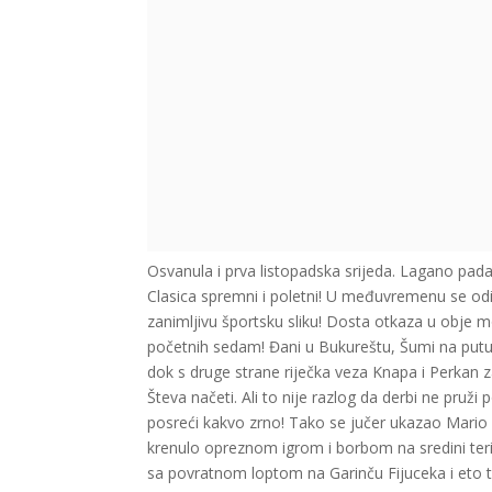
Osvanula i prva listopadska srijeda. Lagano pada l
Clasica spremni i poletni! U međuvremenu se odig
zanimljivu športsku sliku! Dosta otkaza u obje mo
početnih sedam! Đani u Bukureštu, Šumi na putu, 
dok s druge strane riječka veza Knapa i Perkan z
Števa načeti. Ali to nije razlog da derbi ne pru
posreći kakvo zrno! Tako se jučer ukazao Mario Špi
krenulo opreznom igrom i borbom na sredini teritor
sa povratnom loptom na Garinču Fijuceka i eto ti