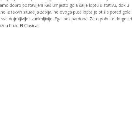
tamo dobro postavljeni Keš umjesto gola šalje loptu u stativu, dok u
no iz takvih situacija zabija, no ovoga puta lopta je otišla pored gola
 sve dojmljivije i zanimljivije. Egal bez pardona! Zato pohrlite druge sr
žnu titulu El Clasica!