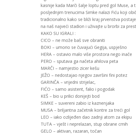
kasnije kada Marči šalje loptu pred gol Muse, a 
posljednjim trenucima Simke nalazi Fiću koji obič
tradicionalno kako se bliži kraj prvenstva postaje
na naš najveći stadion i uživajte u brorbi za presti
KAKO SU IGRALI :
CICO – ne može baš sve obraniti
BOKI – umorio se čuvajući Gegija, uspješno
HERA – ostavio malo više prostora nego inače
PERO – sputava ga načeta ahilova peta
MARČI – namjestio zicer kešu
JEŽO – nedostajao njegov završini fini potez
GARINČA – vrijedni strijelac,
FIĆO – samo asistent, falio i pogodak
KEŠ – bio u prilici donijejti bod
SIMKE – suvereni zabio iz kaznenjaka
MUSA – briljantna začetnik kontre za treći gol
LEO – iako ozlijeđen dao zadnji atom za ekipu
TUTA – vješt i neprelazan, stup obrane crnih
GELO – aktivan, razaran, točan