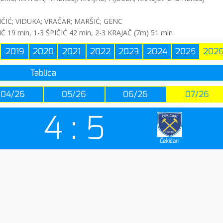
PIČIĆ; VIDUKA; VRAČAR; MARŠIĆ; GENC
ČIĆ 19 min, 1-3 ŠPIČIĆ 42 min, 2-3 KRAJAČ (7m) 51 min