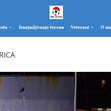
eta
Iznajmljivanje terena
Veterani
O n
RICA