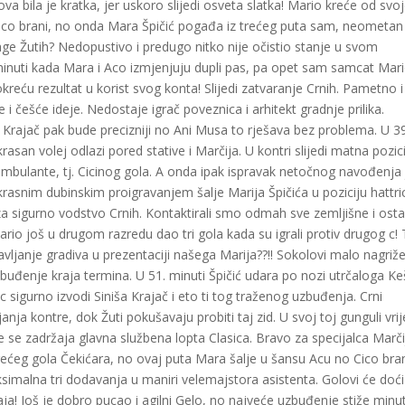
a bila je kratka, jer uskoro slijedi osveta slatka! Mario kreće od svo
 cico brani, no onda Mara Špičić pogađa iz trećeg puta sam, neometan 
age Žutih? Nedopustivo i predugo nitko nije očistio stanje u svom
inuti kada Mara i Aco izmjenjuju dupli pas, pa opet sam samcat Mar
okreću rezultat u korist svog konta! Slijedi zatvaranje Crnih. Pametno i
 češće ideje. Nedostaje igrač poveznica i arhitekt gradnje prilika.
Krajač pak bude precizniji no Ani Musa to rješava bez problema. U 39
asan volej odlazi pored stative i Marčija. U kontri slijedi matna pozic
ambulante, tj. Cicinog gola. A onda ipak ispravak netočnog navođenja 
ekrasnim dubinskim proigravanjem šalje Marija Špičića u poziciju hattric
u za sigurno vodstvo Crnih. Kontaktirali smo odmah sve zemljišne i osta
ario još u drugom razredu dao tri gola kada su igrali protiv drugog c!
vljanje gradiva u prezentaciji našega Marija??!! Sokolovi malo nagriž
uzbuđenje kraja termina. U 51. minuti Špičić udara po nozi utrčaloga Ke
ac sigurno izvodi Siniša Krajač i eto ti tog traženog uzbuđenja. Crni
nja kontre, dok Žuti pokušavaju probiti taj zid. U svoj toj gunguli vrij
e se zadržaja glavna službena lopta Clasica. Bravo za specijalca Marči
trećeg gola Čekićara, no ovaj puta Mara šalje u šansu Acu no Cico bran
ksimalna tri dodavanja u maniri velemajstora asistenta. Golovi će doći
aja! Još je dobro pucao i agilni Gelo, no najveće uzbuđenje stiže minu