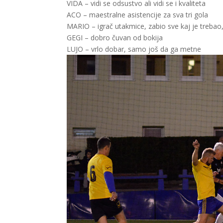
VIDA – vidi se odsustvo ali vidi se i kvaliteta
ACO – maestralne asistencije za sva tri gola
MARIO – igrač utakmice, zabio sve kaj je trebao,
GEGI – dobro čuvan od bokija
LUJO – vrlo dobar, samo još da ga metne