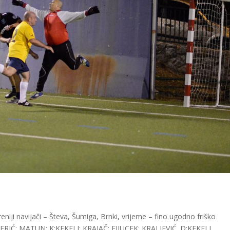
reniji navijači – Števa, Šumiga, Brnki, vrijeme – fino ugodno friško
IĆ; MATUN; K:KEKELJ; KRAJAČ; FIJUCEK; KRALJEVIĆ. D:KEKELJ