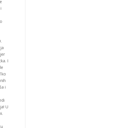
je
i
io
.
ija
jer
ka. I
le
 Tko
enih
ša i
edi
ja! U
i.
tu