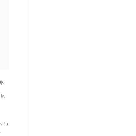
uje
la,
evića
,