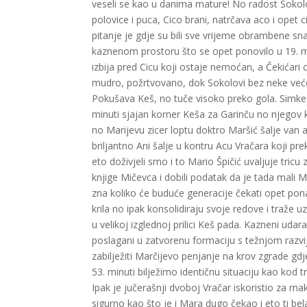
veseli se kao u danima mature! No radost Sokolov
polovice i puca, Cico brani, natrčava aco i opet
pitanje je gdje su bili sve vrijeme obrambene sn
kaznenom prostoru što se opet ponovilo u 19. m
izbija pred Cicu koji ostaje nemoćan, a Čekićari 
mudro, požrtvovano, dok Sokolovi bez neke veće i
Pokušava Keš, no tuče visoko preko gola. Simke 
minuti sjajan korner Keša za Garinču no njegov kr
no Marijevu zicer loptu doktro Maršić šalje van 
briljantno Ani šalje u kontru Acu Vračara koji pr
eto doživjeli smo i to Mario Špičić uvaljuje tric
knjige Mičevca i dobili podatak da je tada mali M
zna koliko će buduće generacije čekati opet pona
krila no ipak konsolidiraju svoje redove i traže 
u velikoj izglednoj prilici Keš pada. Kazneni udar
poslagani u zatvorenu formaciju s težnjom razvija
zabilježiti Marčijevo penjanje na krov zgrade gdj
53. minuti bilježimo identičnu situaciju kao kod 
Ipak je jučerašnji dvoboj Vračar iskoristio za ma
sigurno kao što je i Mara dugo čekao i eto ti bel