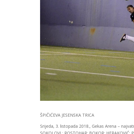
ŠPIČIĆEVA JESENSKA TRICA
Srijeda, 3. listopada 2018., Gekas Arena – najvat
SOKOLOVI : ROSTOHAR; BOKOR; HERAKOVIĆ; PER