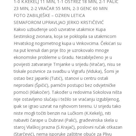
1-0 K.KEKELJ 11 MIN, 1-1 OSTREŽ 18 MIN, 2-1 PALIĆ
23 MIN, 2-2 VRAČAR 55 MIN, 2-3 GENC 60 MIN
FOTO ZABILJEŠKE – OZREN LETICA
SEMAFOROM UPRAVLJAO JERKO KRSTIČEVIĆ
Kakvo uzbuđenje uoči uzvratne utakmice Kupa
šestinskog zvonara, koja se poklopila sa utakmicom
Hrvatskog nogometnog kupa u Vinkovcima. Čekićari su
na put krenuli dan prije što je uzrokovalo mnoge
ekonomske probleme u Gradu. Nezabilježeno je u
povijesti zatvaranje Trnjanke u srijedu (Vračar), nisu se
tiskale pozivnice za svadbu u Vigrafu (Viduka), Šomi je
ostao bez japanki (Tutić), stanovi u centru ostali
neprodani (Špičić), parnični postupci bez odvjetničke
pomoći (Klakočer). Također u redovima Sokolova ništa
nije ostavljeno slučaju i težilo se vraćanju izgubljenog,
ipak se igrao uzvrat na njihovom terenu. U srijedu tako
niste mogli točiti benzin na Lučkom (K.Kekelj), niti
nabaviti čarape u Dubravi (Palić), građevinska skela u
staroj Vlaškoj prazna (S.Krajač), poslovni ručak otkazan
(Starčević), nema isporuke zaštitne obuće za Plivu