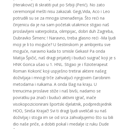
(Heraković) ili skratiti put po Srbiji (Perić). No zato
ceremonijal mešti nisu zakazali. Gegi,Vida, Aco i Leo
potrudili su se za mnoga iznenađenja. Što reći na
činjenicu da je na sam početak utakmice stigao naš
proslavljeni vaterpolista, olimpijac, dobri duh Zagreba,
Dubravko Šimenc ! Naravno, treba glasno reći -Ma ljudi
moji je li to moguće? U šestinskom je ambijentu sve
moguće, naravno kada to smisle Gekasi! Pa onda
Matija Špičić, naš dragi prijatelj i budući suigrač koji je s
HNK Gorica ušao u 1. HNL. Stigao je i fizioterapeut
Roman Kokorić koji uspješno tretirai aktere našeg
doživljaja i mnogi trče zahvaljući njegovim čarobnim
metodama i ruikama. A onda šlag na kraju. U
trenucima proslave stiže i naš bivši, nadamo se
povratku pa znači i budući aktivni igrač, inače
visokopozicionirani športski djelatnik, podpredsjednik
HOO, Siniša Krajač! Svi ti dragi ljudi uveličali su naš
doživljaj i stoga im se od srca zahvaljujemo što su bili
dio naše priče, a dobiti pokal i medalje iz ruku Dude