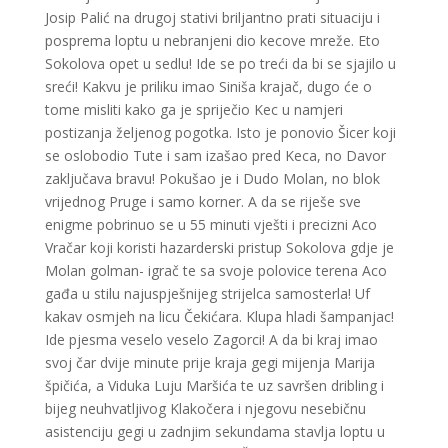
Josip Palić na drugoj stativi briljantno prati situaciju i
posprema loptu u nebranjeni dio kecove mreže. Eto
Sokolova opet u sedlu! Ide se po treći da bi se sjajilo u
sreći! Kakvu je priliku imao Siniša krajač, dugo će o
tome misliti kako ga je spriječio Kec u namjeri
postizanja željenog pogotka. Isto je ponovio Šicer koji
se oslobodio Tute i sam izašao pred Keca, no Davor
zaključava bravu! Pokušao je i Dudo Molan, no blok
vrijednog Pruge i samo korner. A da se riješe sve
enigme pobrinuo se u 55 minuti vješti i precizni Aco
Vračar koji koristi hazarderski pristup Sokolova gdje je
Molan golman- igrač te sa svoje polovice terena Aco
gađa u stilu najuspješnijeg strijelca samosterla! Uf
kakav osmjeh na licu Čekićara. Klupa hladi šampanjac!
Ide pjesma veselo veselo Zagorci! A da bi kraj imao
svoj čar dvije minute prije kraja gegi mijenja Marija
špičića, a Viduka Luju Maršića te uz savršen dribling i
bijeg neuhvatljivog Klakočera i njegovu nesebičnu
asistenciju gegi u zadnjim sekundama stavlja loptu u