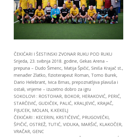
ČEKIĆARI I ŠESTINSKI ZVONAR RUKU POD RUKU
Srijeda, 23. svibnja 2018. godine, Gekas Arena –
prepuna – Dudo Šimenc, Matija Špičić, Siniša Krajač st.,
menađer Zlatko, fizioterapeut Roman, Tomo Burek,
Dario Helebrant, Ivica Brnas, prepoznatljiva plavuša i
ostali, vrijeme – izuzetno dobro za igru
SOKOLOVI : ROSTOHAR, BOKOR, HERAKOVIĆ, PERIĆ,
STARČEVIĆ, GUDIČEK, PALIĆ, KRALJEVIĆ, KRAJAČ,
FIJUCEK, MOLAN, K.KEKELJ
ČEKIĆARI : KECERIN, KRSTIČEVIĆ, PRUGOVEČKI,
ŠPIČIĆ, OSTREŽ, TUTIĆ, VIDUKA, MARŠIĆ, KLAKOČER,
VRAČAR, GENC