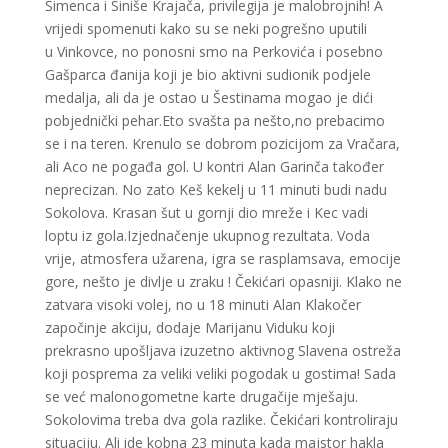
Šimenca i Siniše Krajača, privilegija je malobrojnih! A
vrijedi spomenuti kako su se neki pogrešno uputili
u Vinkovce, no ponosni smo na Perkovića i posebno
Gašparca đanija koji je bio aktivni sudionik podjele
medalja, ali da je ostao u Šestinama mogao je dići
pobjednički pehar.Eto svašta pa nešto,no prebacimo
se i na teren. Krenulo se dobrom pozicijom za Vračara,
ali Aco ne pogađa gol. U kontri Alan Garinča također
neprecizan. No zato Keš kekelj u 11 minuti budi nadu
Sokolova. Krasan šut u gornji dio mreže i Kec vadi
loptu iz gola.Izjednačenje ukupnog rezultata. Voda
vrije, atmosfera užarena, igra se rasplamsava, emocije
gore, nešto je divlje u zraku ! Čekićari opasniji. Klako ne
zatvara visoki volej, no u 18 minuti Alan Klakočer
započinje akciju, dodaje Marijanu Viduku koji
prekrasno upošljava izuzetno aktivnog Slavena ostreža
koji posprema za veliki veliki pogodak u gostima! Sada
se već malonogometne karte drugačije mješaju.
Sokolovima treba dva gola razlike. Čekićari kontroliraju
situaciju. Ali ide kobna 23 minuta kada majstor hakla