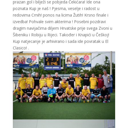
prazan gol i bilježi se pobjeda Čekićara! Ide ona
poznata Kup je naš ! Pjesma, veselje i radost u
redovima Crnih! ponos na licima Žutih! Krsno finale i
izvedba! Pohvale svim akterima ! Posebni pozdravi
dragim navijačima diljem Hrvatske prije svega Zvoni u
Šibeniku i Robiju u Rijeci. Također i Knapići u Češkoj!
Kup natjecanje je arhivirano i sada ide povratak u El
Clasico! .