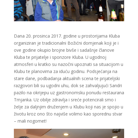
Dana 20. prosinca 2017. godine u prostorijama Kluba
organiziran je tradicionalni Božićni domjenak koji je i
ove godine okupio brojne bivše i sadašnje članove
Kluba te prijatelje i sponzore Kluba. U ugodnoj
atmosferi u kratko su nazočni upoznati sa situacijom u
Klubu te planovima za iduću godinu. Podsjećanja na
stare dane, podbadanja aktualnih scena te prijateljski
razgovori bili su ugodni uhu, dok se zahvaljujući Sandri
pazilo na okrijepu uz gastronomsku ponudu restaurana
Trnjanka. Uz obilje zdravlja i sreće potencirali smo i
želje za daljnjim druženjem u Klubu koji nas je spojio u
životu kroz ono što najviše volimo kao sporednu stvar
– mali nogomet!