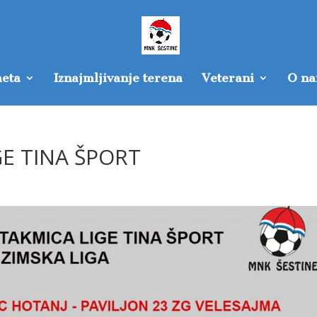
eta
Iznajmljivanje terena
Veterani
O n
GE TINA ŠPORT