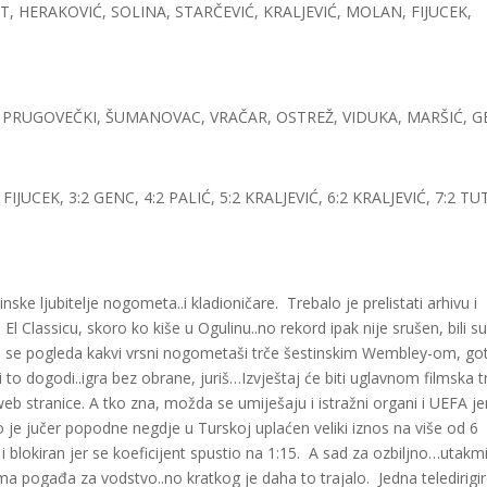
, HERAKOVIĆ, SOLINA, STARČEVIĆ, KRALJEVIĆ, MOLAN, FIJUCEK,
ČIĆ, PRUGOVEČKI, ŠUMANOVAC, VRAČAR, OSTREŽ, VIDUKA, MARŠIĆ, 
FIJUCEK, 3:2 GENC, 4:2 PALIĆ, 5:2 KRALJEVIĆ, 6:2 KRALJEVIĆ, 7:2 TU
ske ljubitelje nogometa..i kladioničare. Trebalo je prelistati arhivu i
El Classicu, skoro ko kiše u Ogulinu..no rekord ipak nije srušen, bili s
6. Kad se pogleda kakvi vrsni nogometaši trče šestinskim Wembley-om, g
i to dogodi..igra bez obrane, juriš…Izvještaj će biti uglavnom filmska 
web stranice. A tko zna, možda se umiješaju i istražni organi i UEFA je
 je jučer popodne negdje u Turskoj uplaćen veliki iznos na više od 6
o i blokiran jer se koeficijent spustio na 1:15. A sad za ozbiljno…utakm
ma pogađa za vodstvo..no kratkog je daha to trajalo. Jedna teledirigi