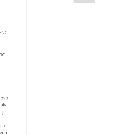
GENC
TIĆ
u
otovo
traka
r je
ica
rena