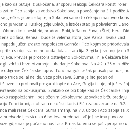
je kao da putuje iz Sukošana, al’ sporu reakciju Čekićara koristi roler
o zatim Fićo zabija za vodstvo Sokolova, a povećanje na 3:1 podiže A
u se greške, gube se lopte, a Sokolovi samo to čekaju i masovno kori
 je viđen u Turskoj gdje uplaćuje listiće) stao je polivalentni Dario
. Obrana ko kineski zid, prodorni Boki, leđa mu čuvaju Štef, Hera, Did
ožena od Šica, Renea i Dude te velemajstora Jože Palića. Svaka čast
 napadu jučer izrazito raspoloženi Garinća i Fićo kojim se pridodavalal
 prilika s obje starne no onda dolazi stara lija Gegi koji smanjuje na 3
vijeka. Previše je prostora ostavljeno Sokolovima, linije Čekićara bile
ogli izdržati brzo otvaranje i ubadanje Sokolova. Na 4:2 u 35 min. diž
 odigrane Čekićarske lopte. Tonći na golu težak pritisak podnosi, no
ario trude se, al ne ide. Veza pokušava, Šuma je bio jedan od
i Slaven su probavali progurat lopte do Ace, Gegija i Luje, al jučerašnj
avršavalo na pokušajima. Svakako će biti bolje kad se Čekićarske linij
a ovako raspoloženim i posloženim Sokolovima uz svakao bržu predaju
koju Tonći brani, al obrana ne očisti koristi Fićo za povećanje na 5:2.
nda mali reset Čekićara, Šuma smanju na 7:3, ubrzo i Aco zabija za 7:
i predvode ljestvicu sa 6 bodova prednoati, al’ još se ima puno za
 oaze gdje nas je počastio naš Ivica Brnas kojemu se još vjerojatno u 