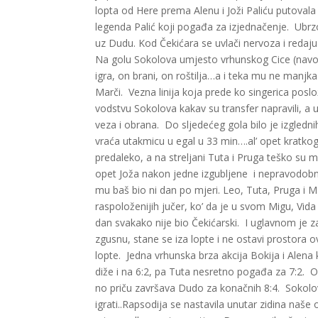
lopta od Here prema Alenu i Joži Paliću putovala 
legenda Palić koji pogađa za izjednačenje. Ubrz
uz Dudu. Kod Čekićara se uvlači nervoza i redaj
Na golu Sokolova umjesto vrhunskog Cice (navodno
igra, on brani, on roštilja…a i teka mu ne manjka
Marči. Vezna linija koja prede ko singerica posl
vodstvu Sokolova kakav su transfer napravili, a u
veza i obrana. Do sljedećeg gola bilo je izglednih
vraća utakmicu u egal u 33 min….al’ opet kratkog 
predaleko, a na streljani Tuta i Pruga teško su m
opet Joža nakon jedne izgubljene i nepravodobne
mu baš bio ni dan po mjeri. Leo, Tuta, Pruga i M
raspoloženijih jučer, ko’ da je u svom Migu, Vida 
dan svakako nije bio Čekićarski. I uglavnom je z
zgusnu, stane se iza lopte i ne ostavi prostor
lopte. Jedna vrhunska brza akcija Bokija i Alena 
diže i na 6:2, pa Tuta nesretno pogađa za 7:2. O
no priču završava Dudo za konačnih 8:4. Sokolov
igrati..Rapsodija se nastavila unutar zidina naše