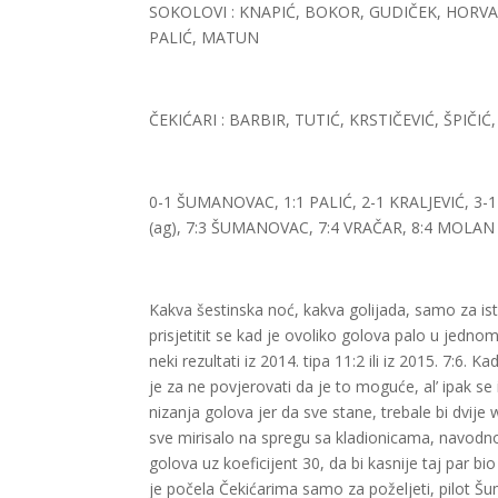
SOKOLOVI : KNAPIĆ, BOKOR, GUDIČEK, HORVAT
PALIĆ, MATUN
ČEKIĆARI : BARBIR, TUTIĆ, KRSTIČEVIĆ, ŠPI
0-1 ŠUMANOVAC, 1:1 PALIĆ, 2-1 KRALJEVIĆ, 3-1 
(ag), 7:3 ŠUMANOVAC, 7:4 VRAČAR, 8:4 MOLAN
Kakva šestinska noć, kakva golijada, samo za istin
prisjetitit se kad je ovoliko golova palo u jednom 
neki rezultati iz 2014. tipa 11:2 ili iz 2015. 7:
je za ne povjerovati da je to moguće, al’ ipak se 
nizanja golova jer da sve stane, trebale bi dvije 
sve mirisalo na spregu sa kladionicama, navodno
golova uz koeficijent 30, da bi kasnije taj par bi
je počela Čekićarima samo za poželjeti, pilot Šu