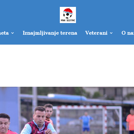
eta
Iznajmljivanje terena
Veterani
O n