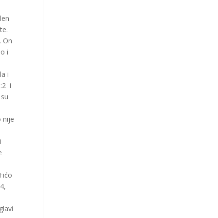
len
ste.
. On
o i
a i
:2 i
 su
e
 nije
i
e
 Fićo
4,
glavi