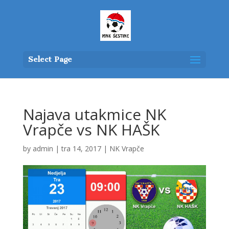
Select Page
Najava utakmice NK
Vrapče vs NK HAŠK
by
admin
|
tra 14, 2017
|
NK Vrapče