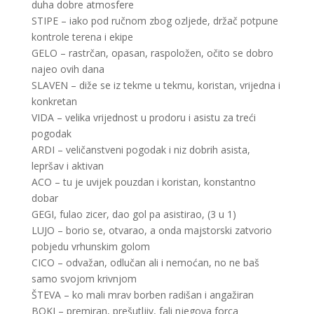
duha dobre atmosfere
STIPE – iako pod ručnom zbog ozljede, držač potpune
kontrole terena i ekipe
GELO – rastrčan, opasan, raspoložen, očito se dobro
najeo ovih dana
SLAVEN – diže se iz tekme u tekmu, koristan, vrijedna i
konkretan
VIDA – velika vrijednost u prodoru i asistu za treći
pogodak
ARDI – veličanstveni pogodak i niz dobrih asista,
lepršav i aktivan
ACO – tu je uvijek pouzdan i koristan, konstantno
dobar
GEGI, fulao zicer, dao gol pa asistirao, (3 u 1)
LUJO – borio se, otvarao, a onda majstorski zatvorio
pobjedu vrhunskim golom
CICO – odvažan, odlučan ali i nemoćan, no ne baš
samo svojom krivnjom
ŠTEVA – ko mali mrav borben radišan i angažiran
BOKI – premiran, prešutljiv, fali njegova forca