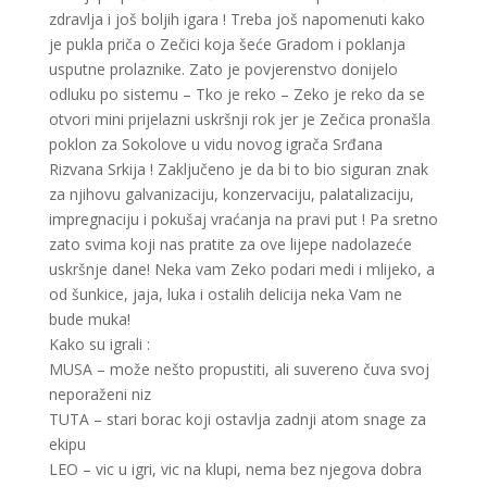
zdravlja i još boljih igara ! Treba još napomenuti kako
je pukla priča o Zečici koja šeće Gradom i poklanja
usputne prolaznike. Zato je povjerenstvo donijelo
odluku po sistemu – Tko je reko – Zeko je reko da se
otvori mini prijelazni uskršnji rok jer je Zečica pronašla
poklon za Sokolove u vidu novog igrača Srđana
Rizvana Srkija ! Zaključeno je da bi to bio siguran znak
za njihovu galvanizaciju, konzervaciju, palatalizaciju,
impregnaciju i pokušaj vraćanja na pravi put ! Pa sretno
zato svima koji nas pratite za ove lijepe nadolazeće
uskršnje dane! Neka vam Zeko podari medi i mlijeko, a
od šunkice, jaja, luka i ostalih delicija neka Vam ne
bude muka!
Kako su igrali :
MUSA – može nešto propustiti, ali suvereno čuva svoj
neporaženi niz
TUTA – stari borac koji ostavlja zadnji atom snage za
ekipu
LEO – vic u igri, vic na klupi, nema bez njegova dobra