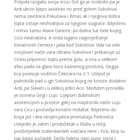
Poljuda razgalio svoja srca.! Gol ga je osokolio pa je
Ardi ubrzo lijepo asistirao no pred golom Sokolova
nema završnice.Pokušava i Brnas ali i njegova dobra
lopta ostaje neshvatljiva za njegove suigrače. Bilježimo
i mrtvu šansu Alana Garinče, pa dobra šut Gele kojeg
Cico neutralizira. A onda lagano nagovještanje
konačnosti čemera i jada kod Sokolova. Vida na sebi
svojstven način vara obranu Sokolova i prebacuje uz
Cicinu pripomoć loptu prema golu, a ona u velikom
efeu pada na glavu lisice kaznenog prostora, Gegija
koji povisuje vodstvo Čekićara na 3-1. Uslijed je
psihološki pad u igri Sokolova kojeg ne koriste dodatno
Ardi, pa Slaven i u velikoj prilici Aco. Međutim proradila
je osovina Gegi i Lujo. Lijepom dubinskom
asistencijom u prostor gdej na majstorski način Lujo
vara Cicu i postavlja konačni rezlultat. Bilježimo do
kraja još i dva nevjerojatna promašaja Perkovića.
Uslijedio je zatim i produžetak u Klubu u režiji
prošlotjednik rođendanskih svečara Here i Fiće, kloji su
nas lijepo počastili. Dečki želimo Vam puno sreće i