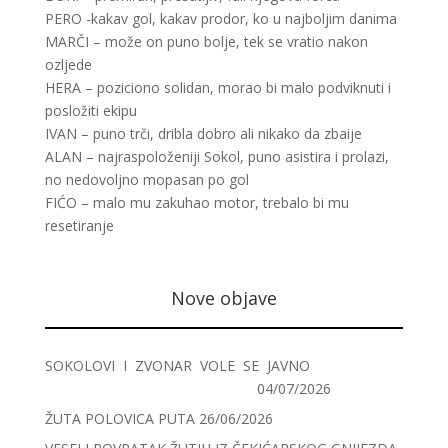
PERO -kakav gol, kakav prodor, ko u najboljim danima
MARČI – može on puno bolje, tek se vratio nakon
ozljede
HERA – poziciono solidan, morao bi malo podviknuti i
posložiti ekipu
IVAN – puno trči, dribla dobro ali nikako da zbaije
ALAN – najraspoloženiji Sokol, puno asistira i prolazi,
no nedovoljno mopasan po gol
FIĆO – malo mu zakuhao motor, trebalo bi mu
resetiranje
Nove objave
SOKOLOVI I ZVONAR VOLE SE JAVNO
04/07/2026
ŽUTA POLOVICA PUTA
26/06/2026