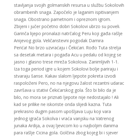
stavljanja svojih golmanskih resursa u službu Sokolovih
obrambenih snaga. Započelo je laganim ispitivanjem
snaga. Obostrano pametnom i opreznom igrom.
Zbijeni i jučer početno dobri Sokolovi ubrzo su poveli.
Garinča lijepo pronalazi natrčalog Peru koji gađa rašlje
Anijevog gola. Veličanstevni pogodak Damira
Perića! No brzo uzvraćaju i Čekićari. Rođo Tuta strelja
sa desetak metara i pogađa Acu u pedalu od kojeg se
jasno i glasno trese mreža Sokolova. Zanimljivih 1-1.
Iza toga period igre u kojem Sokolovi bolje pariraju i
stvaraju šanse. Kakav slalom ljepote pokreta izvodi
raspoloženi Pero, no na njegovu žalost rezantni udarac
završava u stativi Čekićarskog gola. Što bi bilo da je
bilo, no mora se priznati ljepote nije nedostajalo ! Ali
kad se prilike ne iskoriste onda slijedi kazna. Tuta
prekrasno dugim pasom upošljava Luju koji vara
jednog igrača Sokolva i vraća vanjsku na Vatrenog
junaka Ardija, a ovaj ljevicom ko u najboljim danima
para rašlje Cicina gola. Golčina zbog kojeg bi i sjever