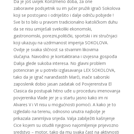
Da je još uvijek Korizmeno doba, za one
zaboravne podsjetnik su im jučer pružili igrači Sokolova
koji se postojano i odriješito i dalje odriču pobjede !
Sve bi to bilo u pravom tradicionalno katoličkom duhu
da se nisu umiješali svekoliki ekonomski,
gastronomski, porezni,politički, sportski i ini stručnjaci
koji ukazuju na uzdrmanost imperija SOKOLOVA.
Ovdje je svaka sličnost sa stvarnim likovima
slučajna. Navodno je kontaktirana i izvjesna gospođa
Dalija glede sukoba interesa. No glavni problem
potenciran je u potrebi izglasavanja LEX SOKOLOVA,
tako da je igrač naranđastih Marči, inače saborski
zaposlenik dobio jasan zadatak od Povjerenstva El
Clasica da postupak hitno uđe u proceduru imenovanja
povjerenika Vlade jer je u startu jasno kako im ni
Alvares V i VI nisu u mogućnosti pomoći. A kako je to
izgledalo na terenu, odnosno unutra najbolje je
prikazala zanimljiva srijeda. Valja zabilježiti kašnjenje
Cice kojem su otuđili njegovo najomiljenije prijevozno
sredstvo – motor, tako da mu svaka čast na aktivnosti