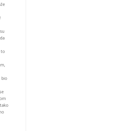
aže
!
 su
žda
 to
om,
 bio
 se
avom
 tako
čno