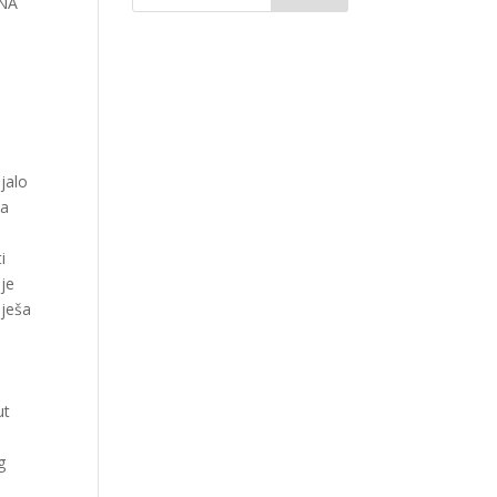
 NA
ljalo
za
u
i
 je
iješa
ut
g