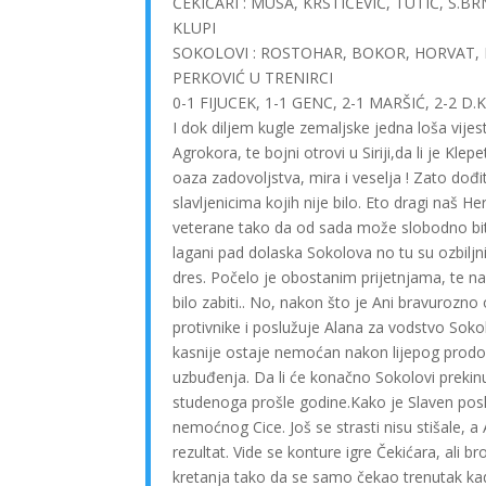
ČEKIĆARI : MUSA, KRSTIČEVIĆ, TUTIĆ, S.B
KLUPI
SOKOLOVI : ROSTOHAR, BOKOR, HORVAT, P
PERKOVIĆ U TRENIRCI
0-1 FIJUCEK, 1-1 GENC, 2-1 MARŠIĆ, 2-2 D
I dok diljem kugle zemaljske jedna loša vijest
Agrokora, te bojni otrovi u Siriji,da li je Kle
oaza zadovoljstva, mira i veselja ! Zato dođite
slavljenicima kojih nije bilo. Eto dragi naš H
veterane tako da od sada može slobodno biti
lagani pad dolaska Sokolova no tu su ozbiljni
dres. Počelo je obostanim prijetnjama, te na
bilo zabiti.. No, nakon što je Ani bravurozn
protivnike i poslužuje Alana za vodstvo Soko
kasnije ostaje nemoćan nakon lijepog prodora
uzbuđenja. Da li će konačno Sokolovi prekinut
studenoga prošle godine.Kako je Slaven poslu
nemoćnog Cice. Još se strasti nisu stišale, a 
rezultat. Vide se konture igre Čekićara, ali b
kretanja tako da se samo čekao trenutak kad