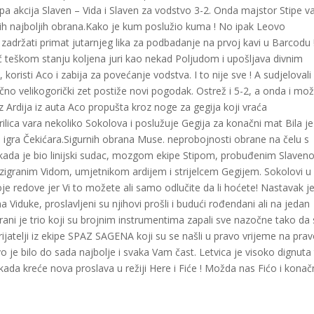
epa akcija Slaven – Vida i Slaven za vodstvo 3-2. Onda majstor Stipe v
ojih najboljih obrana.Kako je kum poslužio kuma ! No ipak Leovo
zadržati primat jutarnjeg lika za podbadanje na prvoj kavi u Barcodu 
č teškom stanju koljena juri kao nekad Poljudom i upošljava divnim
koristi Aco i zabija za povećanje vodstva. I to nije sve ! A sudjelovali
ačno velikogorički zet postiže novi pogodak. Ostrež i 5-2, a onda i mo
z Ardija iz auta Aco propušta kroz noge za gegija koji vraća
ilica vara nekoliko Sokolova i poslužuje Gegija za konačni mat Bila je
a igra Čekićara.Sigurnih obrana Muse. neprobojnosti obrane na čelu s
 kada je bio linijski sudac, mozgom ekipe Stipom, probuđenim Slaven
granim Vidom, umjetnikom ardijem i strijelcem Gegijem. Sokolovi u
je redove jer Vi to možete ali samo odlučite da li hoćete! Nastavak je
na Viduke, proslavljeni su njihovi prošli i budući rođendani ali na jedan
ani je trio koji su brojnim instrumentima zapali sve nazočne tako da
i prijatelji iz ekipe SPAZ SAGENA koji su se našli u pravo vrijeme na pr
o je bilo do sada najbolje i svaka Vam čast. Letvica je visoko dignuta
kada kreće nova proslava u režiji Here i Fiće ! Možda nas Fićo i kona