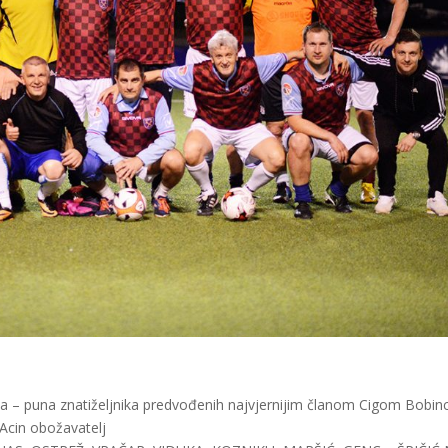
ena – puna znatiželjnika predvođenih najvjernijim članom Cigom Bobi
Acin obožavatelj