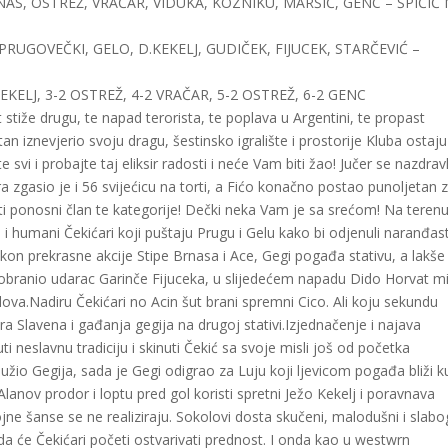
RNAS, OSTREŽ, VRAČAR, VIDUKA, KOZNIKU, MARŠIĆ, GENC – ŠPIČIĆ
RUGOVEČKI, GELO, D.KEKELJ, GUDIČEK, FIJUCEK, STARČEVIĆ –
.KEKELJ, 3-2 OSTREŽ, 4-2 VRAČAR, 5-2 OSTREŽ, 6-2 GENC
 stiže drugu, te napad terorista, te poplava u Argentini, te propast
petan iznevjerio svoju dragu, šestinsko igralište i prostorije Kluba ostaju
 svi i probajte taj eliksir radosti i neće Vam biti žao! Jučer se nazdrav
era zgasio je i 56 svijećicu na torti, a Fićo konačno postao punoljetan 
 ponosni član te kategorije! Dečki neka Vam je sa srećom! Na teren
 i humani Čekićari koji puštaju Prugu i Gelu kako bi odjenuli naranđast
kon prekrasne akcije Stipe Brnasa i Ace, Gegi pogađa stativu, a lakše
o obranio udarac Garinče Fijuceka, u slijedećem napadu Dido Horvat m
lova.Nadiru Čekićari no Acin šut brani spremni Cico. Ali koju sekundu
 Slavena i gađanja gegija na drugoj stativi.Izjednačenje i najava
i neslavnu tradiciju i skinuti Čekić sa svoje misli još od početka
žio Gegija, sada je Gegi odigrao za Luju koji ljevicom pogađa bliži k
Alanov prodor i loptu pred gol koristi spretni Ježo Kekelj i poravnava
rojne šanse se ne realiziraju. Sokolovi dosta skučeni, malodušni i slabo
a će Čekićari početi ostvarivati prednost. I onda kao u westwrn