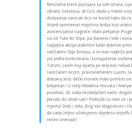
filmovima kreće pucnjava sa svih strana. Lij
obranu Sokolova, ali Cico skida u maniri sv
dodavanje samcati Aco ne koristi tako da će 
Vrijedi spomenuti majstora Ardija koji unato
asistencijama suigrače. Malo petljanje Pruge, 
svi od Tute do Stipe, pa Slavena i Vide i kon
najljepša akcija utakmice kada dubinski pote
natrčalom Stipi Brnasu, a on kao najbrža jedr
još jedna kontrolirana i kompjuterski vođen
Tutom, Leom koji šparta po liniji kao nekad
rastrčanim Acom, pravovremenim Lujom, razi
dubokoj krizi. dečki morate malo potresti svo
briljantan ! U režiji Mladena Horvata i Marija
poseban, do sada nezabilježen način. Angažir
plesalo do sitnih sati ! Pridružili su nam se 
mjestu! Dido i Vida, Bog Vas blagoslovio ! Ov
da sada željno očekujemo slijedeću srijedfu 
nečim iznenadi !