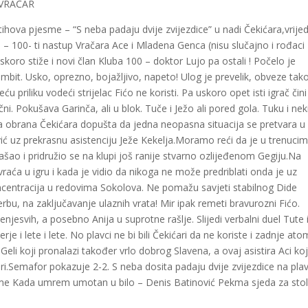
2 VRAČAR
va pjesme – “S neba padaju dvije zvijezdice” u nadi Čekićara,vrijed
ica – 100- ti nastup Vračara Ace i Mladena Genca (nisu slučajno i rođac
uskoro stiže i novi član Kluba 100 – doktor Lujo pa ostali ! Počelo je
bit. Usko, oprezno, bojažljivo, napeto! Ulog je prevelik, obveze tak
 priliku vodeći strijelac Fićo ne koristi. Pa uskoro opet isti igrač čini 
i. Pokušava Garinča, ali u blok. Tuče i Ježo ali pored gola. Tuku i neki,
 obrana Čekićara dopušta da jedna neopasna situacija se pretvara u
ić uz prekrasnu asistenciju Ježe Kekelja.Moramo reći da je u trenuci
ašao i pridružio se na klupi još ranije stvarno ozlijeđenom Gegiju.Na
raća u igru i kada je vidio da nikoga ne može predriblati onda je uz
centracija u redovima Sokolova. Ne pomažu savjeti stabilnog Dide
erbu, na zaključavanje ulaznih vrata! Mir ipak remeti bravurozni Fićo.
njesvih, a posebno Anija u suprotne rašlje. Slijedi verbalni duel Tute 
e i lete i lete. No plavci ne bi bili Čekićari da ne koriste i zadnje at
eli koji pronalazi također vrlo dobrog Slavena, a ovaj asistira Aci koj
ri.Semafor pokazuje 2-2. S neba dosita padaju dvije zvijezdice na plav
esme Kada umrem umotan u bilo – Denis Batinović Pekma sjeda za stol