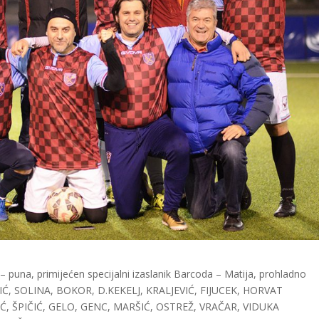
– puna, primijećen specijalni izaslanik Barcoda – Matija, prohladno
Ć, SOLINA, BOKOR, D.KEKELJ, KRALJEVIĆ, FIJUCEK, HORVAT
IĆ, ŠPIČIĆ, GELO, GENC, MARŠIĆ, OSTREŽ, VRAČAR, VIDUKA