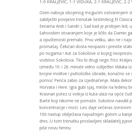
1-0 KRALJEVIĆ, 1-1 VIDUKA, 2-1 KRALJEVIĆ, 2-
Osim naboja obojenog mogućim ostvarenjem stiho
zabilježiti povijesni trenutak šestinskog El Clas
ženama Aniti i Sandri ). Sad kad je probijen led, 
šahovskim otvaranjem koje je ličilo da Damin gam
a opuštenosti premalo. Prvu veliku, ako ne i najveću
promašaj. Čekićari dosta neopasni i previše statičn
po nogama ! Aut za Sokolove iz kojeg neoprezna
vodstvo Sokolova. Tko bi drugi nego Fićo Kraljev
između 10. i 26. minute vidno ozlijeđen Viduka iz
brojne molitve i psihološke obrade, konačno se v
pomoć Perića zabio za izjednačenje. Mala dekon
Horvata i Here. Igra gubi sjaj, miriše na ledenu b
Krasnan potez iz voleja iz kuta ulazi na opće čuđe
Barte koji nikome ne pomaže. Sokolovi navukli perj
koncentracije i moći. Leo daje večeras izvrsnom G
100 nastup obilježava najvažnijim golom u karije
dres. U tom trenutku proslavljeni skladatelj pj
piše novu himnu