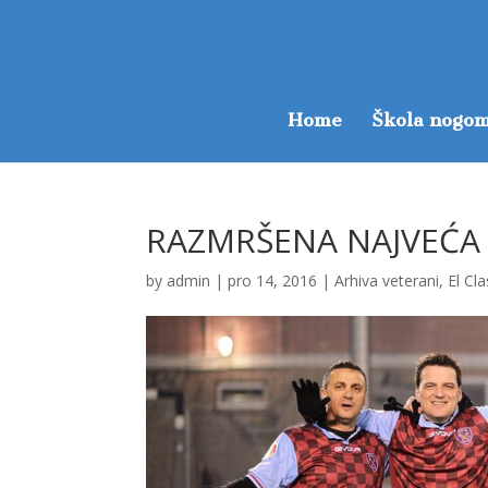
Home
Škola nogom
RAZMRŠENA NAJVEĆ
by
admin
|
pro 14, 2016
|
Arhiva veterani
,
El Cl