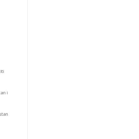
iti
an i
a
stan
–