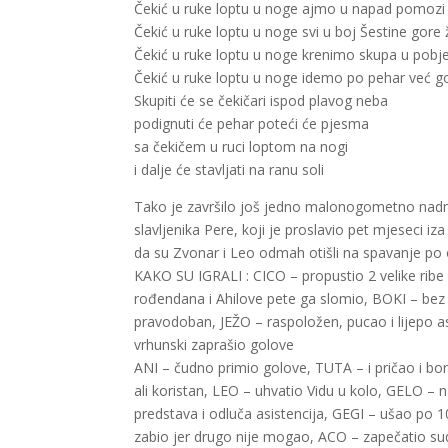
Čekić u ruke loptu u noge ajmo u napad pomoz
Čekić u ruke loptu u noge svi u boj Šestine gore 
Čekić u ruke loptu u noge krenimo skupa u pobj
Čekić u ruke loptu u noge idemo po pehar već g
Skupiti će se čekičari ispod plavog neba
podignuti će pehar poteći će pjesma
sa čekičem u ruci loptom na nogi
i dalje će stavljati na ranu soli
Tako je završilo još jedno malonogometno nadme
slavljenika Pere, koji je proslavio pet mjeseci iza
da su Zvonar i Leo odmah otišli na spavanje po
KAKO SU IGRALI : CICO – propustio 2 velike ribe
rođendana i Ahilove pete ga slomio, BOKI – bez 
pravodoban, JEŽO – raspoložen, pucao i lijepo 
vrhunski zaprašio golove
ANI – čudno primio golove, TUTA – i pričao i b
ali koristan, LEO – uhvatio Vidu u kolo, GELO – 
predstava i odluča asistencija, GEGI – ušao po 10
zabio jer drugo nije mogao, ACO – zapečatio s