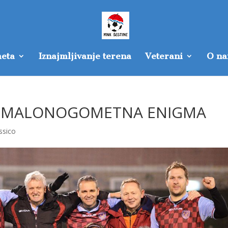
eta
Iznajmljivanje terena
Veterani
O n
A MALONOGOMETNA ENIGMA
assico