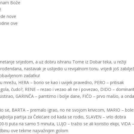
i nam Bože
ž
ede nove
odine ove
tanje srijedom, a uz dobru ishranu Tome iz Dobar teka, u režiji
 rođendana, nastavak je uslijedio u revijalnom tonu. vrijedi još zabiljež
 obavljenom zadatku!
 u mrežu, HERA – borio se kao i uvijek pravedno, PERO – pritisak
gola, čudo?, RENE – rezao i vezao ali ne i povezao, DIDO – dominant
asistirao, GARINČA – pamtimo i bolje dane, FIĆO – prvo mašio, a ond
orio se, BARTA – premalo igrao, no ne svojom krivicom, MARIO – bole
najbolja partija za Čekićare od kada se rodio, SLAVEN – vrlo dobra
0-ti puta na samo 5 minuta, LUJO – tražio se ali koristio ekipi, VIDA 
udbinu ove tekme najvažnijim golom