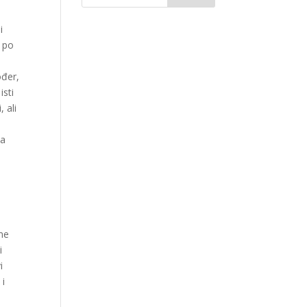
i
i po
ođer,
isti
 ali
ma
i
ome
i
i
 i