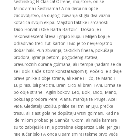
šestinskog El Clasica! Ozrene, majstore, ori se
Mlinovima i Šestinama ! A na derbi na opće
zadovoljstvo, sa dugog izbivanja stigla dva važna
kotačića svojih ekipa. Majstori taktike i srčanosti –
Dido Horvat i Oke Barta Bartolić ! Došao je i
rekonvalescent Števa i grijao klupu i Miljen koji je
odrađivao treći žuti karton ! Bio je to nevjerojatno
dobar hakl. Pun zbivanja, taktičkih finesa, pokušaja
prodora, igranja petom, pogođenig stativa,
bravuroznih obrana golmana, ali i tempa (nadam se da
se i Boki slaže s tom konstatacijom !). Počelo je s dvije
prave prilike s obje strane, ali Rene i Fićo, te Mario i
Lujo nisu bili precizni. Brani Cico ali brani i Ani. Drma se
po obje strane ! Agilni bokovi Leo, Boki, Dido, Mario,
pokušaji prodora Pere, Alana, marčija te Pruge, Ace i
Vide. Gledatelji uzdišu, prilike se izmijenjuju, prečke
tresu, ali slast gola ne dopištaju vrsni golmani. Kad ne
ide milom probao je Garinča rukom, ali naše kamere
su to zabilježile i nije potrebna ekspertiza Gele, jer ga i
nije jučer bilo ! A onda u sam smiraj tekme prvo veće