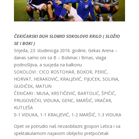
ČEKIĆARSKI DUH SLOMIO SOKOLOVO KRILO ( SLOŽIO
SE I BOKI )
Srijeda, 23. studenoga 2016. godine, Gekas Arena –
danas samo oni sa B – Bobinac i Brnas, vlaga
podnošljiva, a susjeda na balkonu
SOKOLOVI : CICO ROSTOHAR, BOKOR, PERIĆ,
HORVAT, HERAKOVIĆ, KRALJEVIĆ, FIJUCEK, SOLINA,
GUDIČEK, MATUN
ČEKIĆARI : MUSA, KRSTIČEVIĆ, BARTOLIĆ, ŠPIČIĆ,
PRUGOVEČKI, VIDUKA, GENC, MARŠIĆ, VRAČAR,
KUTLEŠA
0-1 VIDUKA, 1-1 KRALJEVIĆ, 1-2 MARŠIĆ, 1-3 VIDUKA
Opet se potrudio naš nezaobilazni gospon Letica i sa
spektakularnom najavom obilježio pretpočetak