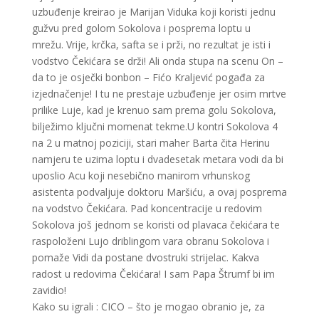
uzbuđenje kreirao je Marijan Viduka koji koristi jednu
gužvu pred golom Sokolova i posprema loptu u
mrežu. Vrije, krčka, safta se i prži, no rezultat je isti i
vodstvo Čekićara se drži! Ali onda stupa na scenu On –
da to je osječki bonbon – Fićo Kraljević pogađa za
izjednačenje! I tu ne prestaje uzbuđenje jer osim mrtve
prilike Luje, kad je krenuo sam prema golu Sokolova,
bilježimo ključni momenat tekme.U kontri Sokolova 4
na 2 u matnoj poziciji, stari maher Barta čita Herinu
namjeru te uzima loptu i dvadesetak metara vodi da bi
uposlio Acu koji nesebično manirom vrhunskog
asistenta podvaljuje doktoru Maršiću, a ovaj posprema
na vodstvo Čekićara. Pad koncentracije u redovim
Sokolova još jednom se koristi od plavaca čekićara te
raspoloženi Lujo driblingom vara obranu Sokolova i
pomaže Vidi da postane dvostruki strijelac. Kakva
radost u redovima Čekićara! I sam Papa Štrumf bi im
zavidio!
Kako su igrali : CICO – što je mogao obranio je, za