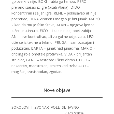
golove kriv nije, BOKI – ubio ga tempo, PERO –
prerano izašao iz igre (pitati Alana), DIDO –
koncentriran i željan igre, RENE – pokušavao ali nije
poentirao, HERA -smiren i mogao je biti junak, MARČI
– kao da mu je falio Števa, ALAN – njegova ljevica
jučer je utihnula, FIĆO – i kad ne ide, opet zabija.
ANI – sve kontrolirao, ali za gol ne odgovara, LEO –
diže se iz tekme u tekmu, PRUGA – samozatajan i
poduzetan, BARTA – junak nad junacima. MARIO –
dribling role ometale protivnika, VIDA – briljantan
strijelac, GENC – rastezao i širio obranu, LUJO –
nezadrživ, maestralan, smiren kad treba ACO –
magičan, svrsishodan, zgodan.
Nove objave
SOKOLOVI I ZVONAR VOLE SE JAVNO
04/07/2026